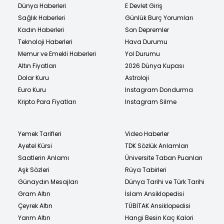
Dünya Haberleri
E Devlet Giriş
Sağlık Haberleri
Günlük Burç Yorumları
Kadın Haberleri
Son Depremler
Teknoloji Haberleri
Hava Durumu
Memur ve Emekli Haberleri
Yol Durumu
Altın Fiyatları
2026 Dünya Kupası
Dolar Kuru
Astroloji
Euro Kuru
Instagram Dondurma
Kripto Para Fiyatları
Instagram Silme
Yemek Tarifleri
Video Haberler
Ayetel Kürsi
TDK Sözlük Anlamları
Saatlerin Anlamı
Üniversite Taban Puanları
Aşk Sözleri
Rüya Tabirleri
Günaydın Mesajları
Dünya Tarihi ve Türk Tarihi
Gram Altın
İslam Ansiklopedisi
Çeyrek Altın
TÜBİTAK Ansiklopedisi
Yarım Altın
Hangi Besin Kaç Kalori