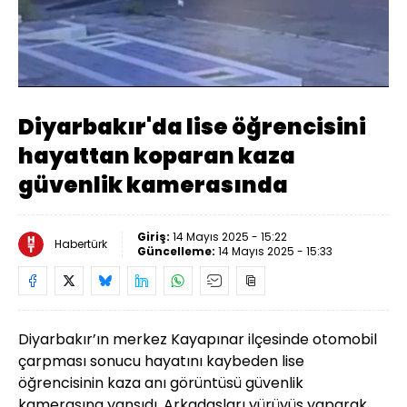
Yüklendi
:
44.96%
Sesi
Oynatma
Aç
Hızı
Diyarbakır'da lise öğrencisini
hayattan koparan kaza
güvenlik kamerasında
Giriş:
14 Mayıs 2025 - 15:22
Habertürk
Güncelleme:
14 Mayıs 2025 - 15:33
Diyarbakır’ın merkez Kayapınar ilçesinde otomobil
çarpması sonucu hayatını kaybeden lise
öğrencisinin kaza anı görüntüsü güvenlik
kamerasına yansıdı. Arkadaşları yürüyüş yaparak