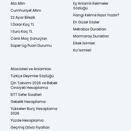
Ata Altın
Eş Anlamlı Kelimeler
Sözlüğü
Cumhuriyet Altını
Hangi Kelime Nasıl Yazılır?
22 Ayar Bilezik
En Güzel Sözler
1 Dolar Kaç TL
Metrobüs Durakları
1 Euro Kaç TL
Marmaray Durakları
Canlı Maç Sonuçları
Erkek İsimleri
Süper Lig Puan Durumu
Kız İsimleri
Atasözleri ve Anlamları
Türkçe Deyimler Sözlüğü
Çin Takvimi 2026 ve Bebek
Cinsiyeti Hesaplama
İETT Sefer Saatleri
Gebelik Hesaplama
Yükselen Burç Hesaplama
2026
Yüzde Hesaplama
Geçmiş Döviz Fiyatları