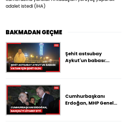
adalet istedi (İHA)
BAKMADAN GEÇME
Şehit astsubay
Aykut'un babası:
Vatanı için şehit oldu
Cumhurbaşkanı
Erdoğan, MHP Genel
Başkanı Bahçeli'yi
ziyaret etti