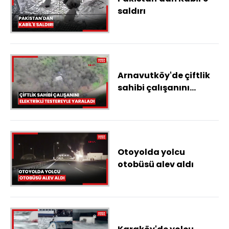
saldırı
Arnavutköy'de çiftlik
sahibi çalışanını
elektrikli testereyle
yaraladı
Otoyolda yolcu
otobüsü alev aldı