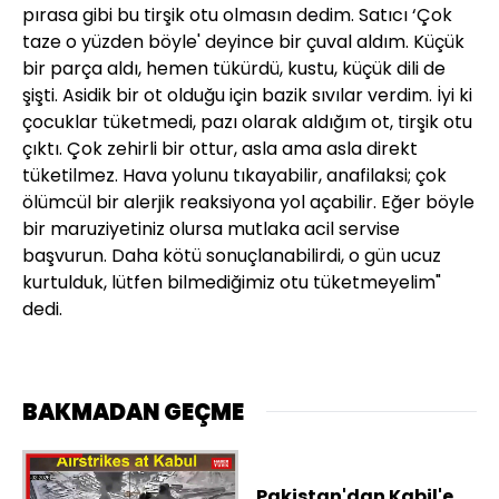
pırasa gibi bu tirşik otu olmasın dedim. Satıcı ‘Çok
taze o yüzden böyle' deyince bir çuval aldım. Küçük
bir parça aldı, hemen tükürdü, kustu, küçük dili de
şişti. Asidik bir ot olduğu için bazik sıvılar verdim. İyi ki
çocuklar tüketmedi, pazı olarak aldığım ot, tirşik otu
çıktı. Çok zehirli bir ottur, asla ama asla direkt
tüketilmez. Hava yolunu tıkayabilir, anafilaksi; çok
ölümcül bir alerjik reaksiyona yol açabilir. Eğer böyle
bir maruziyetiniz olursa mutlaka acil servise
başvurun. Daha kötü sonuçlanabilirdi, o gün ucuz
kurtulduk, lütfen bilmediğimiz otu tüketmeyelim"
dedi.
BAKMADAN GEÇME
Pakistan'dan Kabil'e