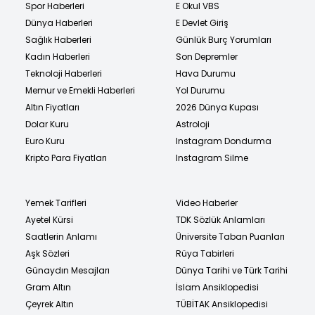
Spor Haberleri
E Okul VBS
Dünya Haberleri
E Devlet Giriş
Sağlık Haberleri
Günlük Burç Yorumları
Kadın Haberleri
Son Depremler
Teknoloji Haberleri
Hava Durumu
Memur ve Emekli Haberleri
Yol Durumu
Altın Fiyatları
2026 Dünya Kupası
Dolar Kuru
Astroloji
Euro Kuru
Instagram Dondurma
Kripto Para Fiyatları
Instagram Silme
Yemek Tarifleri
Video Haberler
Ayetel Kürsi
TDK Sözlük Anlamları
Saatlerin Anlamı
Üniversite Taban Puanları
Aşk Sözleri
Rüya Tabirleri
Günaydın Mesajları
Dünya Tarihi ve Türk Tarihi
Gram Altın
İslam Ansiklopedisi
Çeyrek Altın
TÜBİTAK Ansiklopedisi