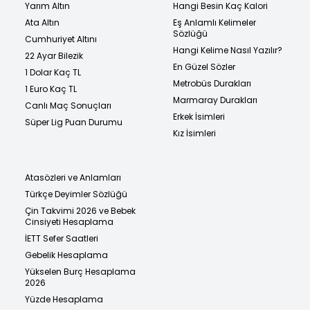
Yarım Altın
Hangi Besin Kaç Kalori
Ata Altın
Eş Anlamlı Kelimeler
Sözlüğü
Cumhuriyet Altını
Hangi Kelime Nasıl Yazılır?
22 Ayar Bilezik
En Güzel Sözler
1 Dolar Kaç TL
Metrobüs Durakları
1 Euro Kaç TL
Marmaray Durakları
Canlı Maç Sonuçları
Erkek İsimleri
Süper Lig Puan Durumu
Kız İsimleri
Atasözleri ve Anlamları
Türkçe Deyimler Sözlüğü
Çin Takvimi 2026 ve Bebek
Cinsiyeti Hesaplama
İETT Sefer Saatleri
Gebelik Hesaplama
Yükselen Burç Hesaplama
2026
Yüzde Hesaplama