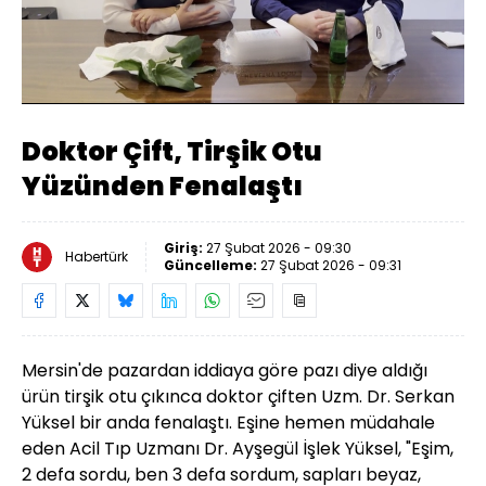
Yüklendi
:
14.87%
Sesi
Oynatma
480
Aç
Hızı
Doktor Çift, Tirşik Otu
Yüzünden Fenalaştı
Giriş:
27 Şubat 2026 - 09:30
Habertürk
Güncelleme:
27 Şubat 2026 - 09:31
Mersin'de pazardan iddiaya göre pazı diye aldığı
ürün tirşik otu çıkınca doktor çiften Uzm. Dr. Serkan
Yüksel bir anda fenalaştı. Eşine hemen müdahale
eden Acil Tıp Uzmanı Dr. Ayşegül İşlek Yüksel, "Eşim,
2 defa sordu, ben 3 defa sordum, sapları beyaz,