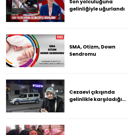
Son yolculuğuna
gelinliğiyle uğurlandı
SMA, Otizm, Down
Sendromu
Cezaevi çıkışında
gelinlikle karşıladığı
eşi elinde sigara
söndürdü