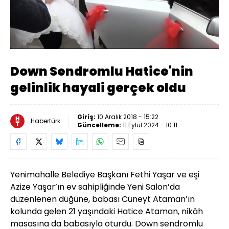
Yüklendi
:
16.28%
Sesi
Oynatma
480
Aç
Hızı
Down Sendromlu Hatice'nin
gelinlik hayali gerçek oldu
Giriş:
10 Aralık 2018 - 15:22
Habertürk
Güncelleme:
11 Eylül 2024 - 10:11
Yenimahalle Belediye Başkanı Fethi Yaşar ve eşi
Azize Yaşar’ın ev sahipliğinde Yeni Salon’da
düzenlenen düğüne, babası Cüneyt Ataman’ın
kolunda gelen 21 yaşındaki Hatice Ataman, nikâh
masasına da babasıyla oturdu. Down sendromlu