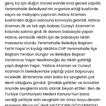
genç kız için düğün öncesi evinde kına gecesi yapıldı.
Yenimahalle Belediyesi’nin organize ettiği kuaförde
saçını ve makyajını yaptıran Hatice Ataman,
kuaförden düğün salonuna konvoyla getirildi. Hatice
Ataman, ilk ve tek aşkı babası Cüneyt Ataman’ın
kolunda salona girdi. İlk dansını babasıyla yapan
Hatice, sembolik nikâhı için de babasıyla nikâh
masasına oturdu. Yenimahalle Belediye Başkanı
Fethi Yaşar’ın kıydığı nikâhta CHP Yenimahalle İlçe
Başkanı Feridun Güngör ve Belediye Başkan
Yardımcısı Yaşar Neslihanoğlu da nikâh şahitliği
yaptı.Başkan Yaşar, “Hatice Ataman ve Cüneyt
Ataman’ın belediyemize yaptığı yazılı başvuruyu
inceledik. Birbirlerine olan baba kız sevgisinin çok
derin olduğunu gördük. Şimdide şahitler ve konuklar
önünde sevgilerini sözlü olarak beyan ettiler. Ben de
Türkiye Cumhuriyeti Medeni Kanunu’nun bana
verdiği yetkiyle sizin sevginizin bir ömür boyu devam
etmesini diliyorum" dedi.‘HATİCE’NİN GÖZLERİNDEKİ