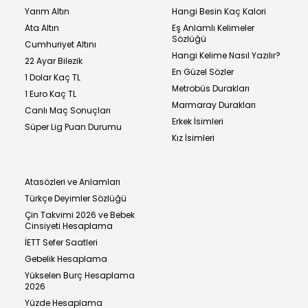
Yarım Altın
Hangi Besin Kaç Kalori
Ata Altın
Eş Anlamlı Kelimeler
Sözlüğü
Cumhuriyet Altını
Hangi Kelime Nasıl Yazılır?
22 Ayar Bilezik
En Güzel Sözler
1 Dolar Kaç TL
Metrobüs Durakları
1 Euro Kaç TL
Marmaray Durakları
Canlı Maç Sonuçları
Erkek İsimleri
Süper Lig Puan Durumu
Kız İsimleri
Atasözleri ve Anlamları
Türkçe Deyimler Sözlüğü
Çin Takvimi 2026 ve Bebek
Cinsiyeti Hesaplama
İETT Sefer Saatleri
Gebelik Hesaplama
Yükselen Burç Hesaplama
2026
Yüzde Hesaplama