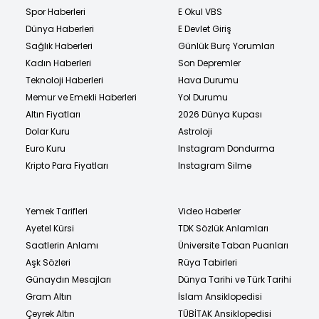
Spor Haberleri
E Okul VBS
Dünya Haberleri
E Devlet Giriş
Sağlık Haberleri
Günlük Burç Yorumları
Kadın Haberleri
Son Depremler
Teknoloji Haberleri
Hava Durumu
Memur ve Emekli Haberleri
Yol Durumu
Altın Fiyatları
2026 Dünya Kupası
Dolar Kuru
Astroloji
Euro Kuru
Instagram Dondurma
Kripto Para Fiyatları
Instagram Silme
Yemek Tarifleri
Video Haberler
Ayetel Kürsi
TDK Sözlük Anlamları
Saatlerin Anlamı
Üniversite Taban Puanları
Aşk Sözleri
Rüya Tabirleri
Günaydın Mesajları
Dünya Tarihi ve Türk Tarihi
Gram Altın
İslam Ansiklopedisi
Çeyrek Altın
TÜBİTAK Ansiklopedisi