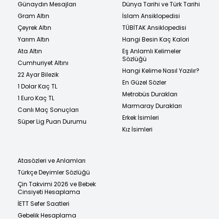
Günaydın Mesajları
Dünya Tarihi ve Türk Tarihi
Gram Altın
İslam Ansiklopedisi
Çeyrek Altın
TÜBİTAK Ansiklopedisi
Yarım Altın
Hangi Besin Kaç Kalori
Ata Altın
Eş Anlamlı Kelimeler
Sözlüğü
Cumhuriyet Altını
Hangi Kelime Nasıl Yazılır?
22 Ayar Bilezik
En Güzel Sözler
1 Dolar Kaç TL
Metrobüs Durakları
1 Euro Kaç TL
Marmaray Durakları
Canlı Maç Sonuçları
Erkek İsimleri
Süper Lig Puan Durumu
Kız İsimleri
Atasözleri ve Anlamları
Türkçe Deyimler Sözlüğü
Çin Takvimi 2026 ve Bebek
Cinsiyeti Hesaplama
İETT Sefer Saatleri
Gebelik Hesaplama