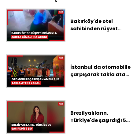
Bakırköy'de otel
sahibinden rüşvet
aldığı iddia edilen
zabıta gözaltına alındı
/ Görüntü eklendi
İstanbul'da otomobille
çarpışarak takla atan
ambulanstaki 3 kişi
yaralandı
Brezilyalıların,
Türkiye'de şaşırdığı 5
şey