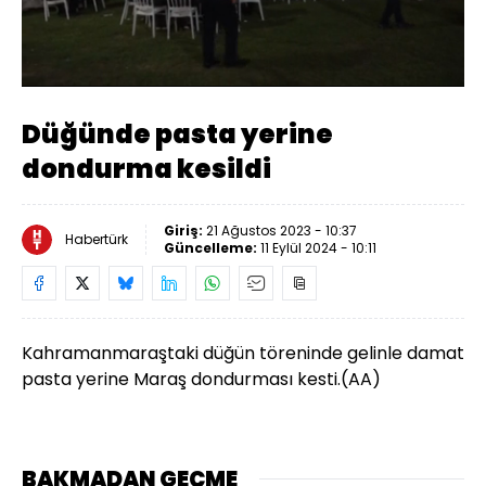
Yüklendi
:
20.64%
Sesi
Oynatma
Aç
Hızı
Düğünde pasta yerine
dondurma kesildi
Giriş:
21 Ağustos 2023 - 10:37
Habertürk
Güncelleme:
11 Eylül 2024 - 10:11
Kahramanmaraştaki düğün töreninde gelinle damat
pasta yerine Maraş dondurması kesti.(AA)
BAKMADAN GEÇME