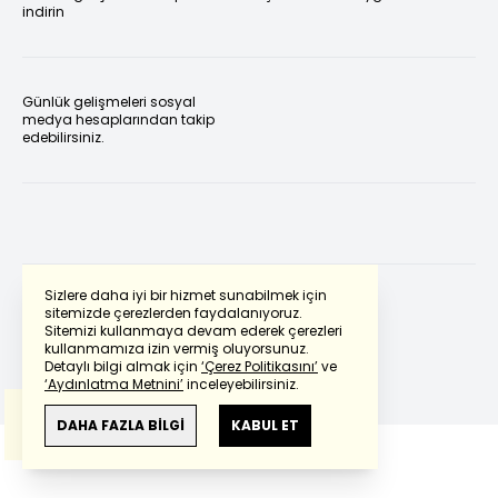
indirin
Günlük gelişmeleri sosyal
medya hesaplarından takip
edebilirsiniz.
Sizlere daha iyi bir hizmet sunabilmek için
sitemizde çerezlerden faydalanıyoruz.
Sitemizi kullanmaya devam ederek çerezleri
Powered by
Translate
kullanmamıza izin vermiş oluyorsunuz.
Detaylı bilgi almak için
‘Çerez Politikasını’
ve
‘Aydınlatma Metnini’
inceleyebilirsiniz.
Bu çeviride
Google Translete
kullanılmıştır.
Anlam ve çeviri hatalarından
haberturk.com
DAHA FAZLA BİLGİ
KABUL ET
sorumlu değildir.