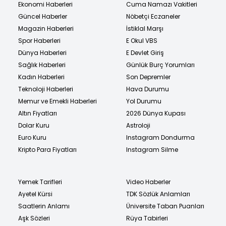
Ekonomi Haberleri
Cuma Namazı Vakitleri
Güncel Haberler
Nöbetçi Eczaneler
Magazin Haberleri
İstiklal Marşı
Spor Haberleri
E Okul VBS
Dünya Haberleri
E Devlet Giriş
Sağlık Haberleri
Günlük Burç Yorumları
Kadın Haberleri
Son Depremler
Teknoloji Haberleri
Hava Durumu
Memur ve Emekli Haberleri
Yol Durumu
Altın Fiyatları
2026 Dünya Kupası
Dolar Kuru
Astroloji
Euro Kuru
Instagram Dondurma
Kripto Para Fiyatları
Instagram Silme
Yemek Tarifleri
Video Haberler
Ayetel Kürsi
TDK Sözlük Anlamları
Saatlerin Anlamı
Üniversite Taban Puanları
Aşk Sözleri
Rüya Tabirleri