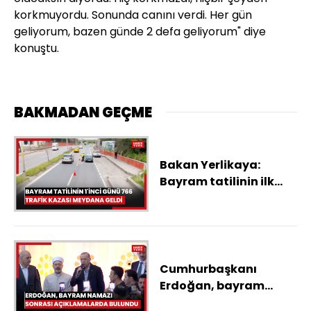
korkmuyordu. Sonunda canını verdi. Her gün
geliyorum, bazen günde 2 defa geliyorum" diye
konuştu.
BAKMADAN GEÇME
Bakan Yerlikaya:
Bayram tatilinin ilk
gününde meydana
gelen 766 trafik
kazasında 5
vatandaşımız
hayatını kaybetti
Cumhurbaşkanı
Erdoğan, bayram
namazı sonrası