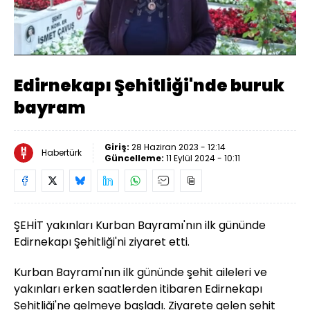
Yüklendi
:
10.86%
Sesi
Oynatma
Aç
Hızı
Edirnekapı Şehitliği'nde buruk
bayram
Giriş:
28 Haziran 2023 - 12:14
Habertürk
Güncelleme:
11 Eylül 2024 - 10:11
ŞEHİT yakınları Kurban Bayramı'nın ilk gününde
Edirnekapı Şehitliği'ni ziyaret etti.
Kurban Bayramı'nın ilk gününde şehit aileleri ve
yakınları erken saatlerden itibaren Edirnekapı
Şehitliği'ne gelmeye başladı. Ziyarete gelen şehit