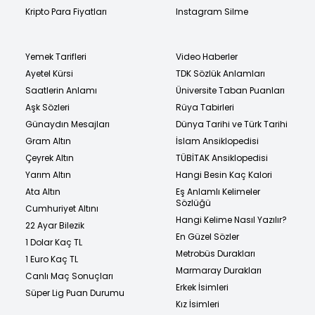
Kripto Para Fiyatları
Instagram Silme
Yemek Tarifleri
Video Haberler
Ayetel Kürsi
TDK Sözlük Anlamları
Saatlerin Anlamı
Üniversite Taban Puanları
Aşk Sözleri
Rüya Tabirleri
Günaydın Mesajları
Dünya Tarihi ve Türk Tarihi
Gram Altın
İslam Ansiklopedisi
Çeyrek Altın
TÜBİTAK Ansiklopedisi
Yarım Altın
Hangi Besin Kaç Kalori
Ata Altın
Eş Anlamlı Kelimeler
Sözlüğü
Cumhuriyet Altını
Hangi Kelime Nasıl Yazılır?
22 Ayar Bilezik
En Güzel Sözler
1 Dolar Kaç TL
Metrobüs Durakları
1 Euro Kaç TL
Marmaray Durakları
Canlı Maç Sonuçları
Erkek İsimleri
Süper Lig Puan Durumu
Kız İsimleri