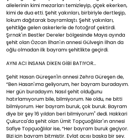
ailelerinin kimi mezarları temizleyip, çiçek ekerken,
kimi de dua etti. Şehit yakınları, birbiriyle dertleşip,
lokum dağıtarak bayramlaştı. Şehit yakınları,
şehitliğe gelen askerlerle de fotoğraf çektirdi.
Şırnak'ın Bestler Dereler bölgesinde Mayıs ayında
şehit olan Özcan İlhan'ın annesi Gülveşin İlhan da
oğlu olmadan ilk bayramı şehitlikte geçirdi.
AYNI ACI İNSANA DİKEN GİBİ BATIYOR…
Şehit Hasan Güreşen'in annesi Zehra Güreşen de,
“Ben Hasan'ıma geliyorum, her bayram buradayım.
Her gün buradayım. Nasıl şehit olduğunu
hatırlamıyorum bile, bilmiyorum. Ne oldu, ne bitti
bilmiyorum. Her bayram buruk, çok buruk. Bayram
diye bir şey 16 yıldan beri bilmiyorum" dedi. Hakkari
Çukurca'da şehit olan Ümit Topçuoğlılar'ın annesi
Safiye Topçuoğlılar ise, “Her bayram buruk geçiyor.
Bizi için bayram bitmiştir. Evlat acısı başka bir şey.