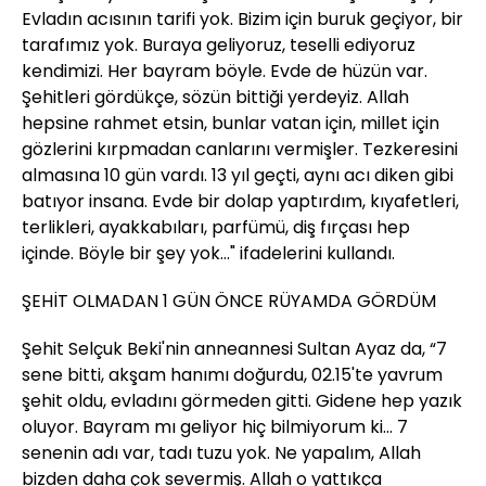
Evladın acısının tarifi yok. Bizim için buruk geçiyor, bir
tarafımız yok. Buraya geliyoruz, teselli ediyoruz
kendimizi. Her bayram böyle. Evde de hüzün var.
Şehitleri gördükçe, sözün bittiği yerdeyiz. Allah
hepsine rahmet etsin, bunlar vatan için, millet için
gözlerini kırpmadan canlarını vermişler. Tezkeresini
almasına 10 gün vardı. 13 yıl geçti, aynı acı diken gibi
batıyor insana. Evde bir dolap yaptırdım, kıyafetleri,
terlikleri, ayakkabıları, parfümü, diş fırçası hep
içinde. Böyle bir şey yok…" ifadelerini kullandı.
ŞEHİT OLMADAN 1 GÜN ÖNCE RÜYAMDA GÖRDÜM
Şehit Selçuk Beki'nin anneannesi Sultan Ayaz da, “7
sene bitti, akşam hanımı doğurdu, 02.15'te yavrum
şehit oldu, evladını görmeden gitti. Gidene hep yazık
oluyor. Bayram mı geliyor hiç bilmiyorum ki… 7
senenin adı var, tadı tuzu yok. Ne yapalım, Allah
bizden daha çok severmiş. Allah o yattıkça