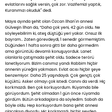
evlatlarını sağlık versin, çok zor. Vazifemizi yaptık,
Kuranımızı okuduk" dedi.
Mayıs ayında şehit olan Özcan İlhan'ın annesi
Gülveşin İlhan da, “Daha çok yeni, 42 gün oldu. Ne
söyleyebilirim ki, ateş düştüğü yeri yakar. Onsuz ilk
bayram… Zaten görevdeydi, 1 senedir görmemiştim.
Düğünden 1 hafta sonra gitti bir daha görmedim
ama görüntülü devamlı konuşuyorduk. Lanet
olanlarla çatışmada şehit oldu. Sadece terörü
lanetliyorum. Bizim canımız yandı Rabbim hiçbir
annenin yüreğini yakmasın. Evlat acısı hiçbir şeye
benzemiyor. Daha 25 yaşındaydı. Çok gençti, çok
küçüktü. Asker olmayı çok istedi. Canını da verdi. Hiç
korkmazdı. Ben çok korkuyordum. Rüyamda bile
görüyordum. Şehit olmadan 1 gün önce rüyamda
gördüm. Bütün arkadaşlara da söyledim. Sabah da
böyle oldu. Hep korkuyordum bana şehit annesi
olacaksın diyordu. Hiç korkmazdı, hiçbir şeyden