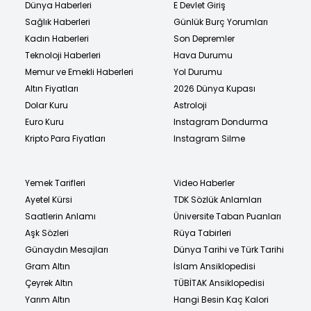
Dünya Haberleri
E Devlet Giriş
Sağlık Haberleri
Günlük Burç Yorumları
Kadın Haberleri
Son Depremler
Teknoloji Haberleri
Hava Durumu
Memur ve Emekli Haberleri
Yol Durumu
Altın Fiyatları
2026 Dünya Kupası
Dolar Kuru
Astroloji
Euro Kuru
Instagram Dondurma
Kripto Para Fiyatları
Instagram Silme
Yemek Tarifleri
Video Haberler
Ayetel Kürsi
TDK Sözlük Anlamları
Saatlerin Anlamı
Üniversite Taban Puanları
Aşk Sözleri
Rüya Tabirleri
Günaydın Mesajları
Dünya Tarihi ve Türk Tarihi
Gram Altın
İslam Ansiklopedisi
Çeyrek Altın
TÜBİTAK Ansiklopedisi
Yarım Altın
Hangi Besin Kaç Kalori