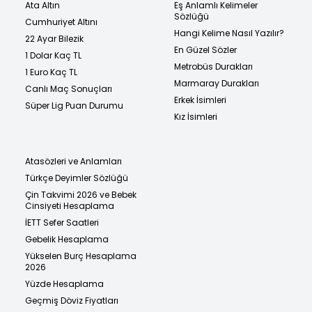
Ata Altın
Eş Anlamlı Kelimeler
Sözlüğü
Cumhuriyet Altını
Hangi Kelime Nasıl Yazılır?
22 Ayar Bilezik
En Güzel Sözler
1 Dolar Kaç TL
Metrobüs Durakları
1 Euro Kaç TL
Marmaray Durakları
Canlı Maç Sonuçları
Erkek İsimleri
Süper Lig Puan Durumu
Kız İsimleri
Atasözleri ve Anlamları
Türkçe Deyimler Sözlüğü
Çin Takvimi 2026 ve Bebek
Cinsiyeti Hesaplama
İETT Sefer Saatleri
Gebelik Hesaplama
Yükselen Burç Hesaplama
2026
Yüzde Hesaplama
Geçmiş Döviz Fiyatları