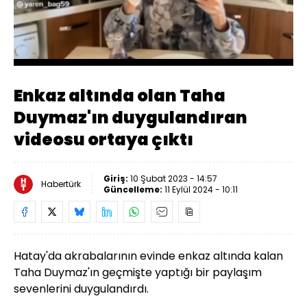
Yüklendi
:
100.00%
Sesi
Oynatma
Aç
Hızı
Enkaz altında olan Taha
Duymaz'ın duygulandıran
videosu ortaya çıktı
Giriş:
10 Şubat 2023 - 14:57
Habertürk
Güncelleme:
11 Eylül 2024 - 10:11
Hatay'da akrabalarının evinde enkaz altında kalan
Taha Duymaz'ın geçmişte yaptığı bir paylaşım
sevenlerini duygulandırdı.