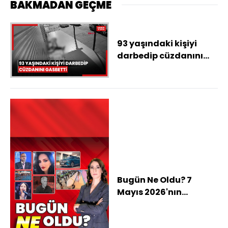
BAKMADAN GEÇME
93 yaşındaki kişiyi
darbedip cüzdanını
gasbetti
Bugün Ne Oldu? 7
Mayıs 2026'nın
haberleri: Kübra'nın
cansız bedenine ait