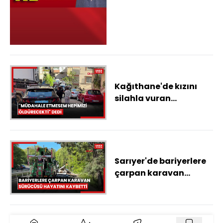
parçalar barajda
bulundu, Karahan'dan
enflasyon ve para
politikası açıklaması
Kağıthane'de kızını
silahla vuran
damadını öldüren
kayınvalide: Müdahale
etmesem hepimizi
öldürecekti
Sarıyer'de bariyerlere
çarpan karavan
sürücüsü hayatını
kaybetti