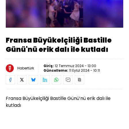
Yüklendi
:
100.00%
Sesi
Oynatma
Aç
Hızı
Fransa Büyükelçiliği Bastille
Günü'nü erik dalı ile kutladı
Giriş:
12 Temmuz 2024 - 13:00
Habertürk
Güncelleme:
11 Eylül 2024 - 10:11
Fransa Büyükelçiliği Bastille Günü’nü erik dalı ile
kutladı