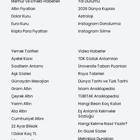
Memur ve Emekli Haberleri
Yol Durumu
Altın Fiyatları
2026 Dünya Kupası
Dolar Kuru
Astroloji
Euro Kuru
Instagram Dondurma
Kripto Para Fiyatları
Instagram Silme
Yemek Tarifleri
Video Haberler
Ayetel Kürsi
TDK Sözlük Anlamları
Saatlerin Anlamı
Üniversite Taban Puanları
Aşk Sözleri
Rüya Tabirleri
Günaydın Mesajları
Dünya Tarihi ve Türk Tarihi
Gram Altın
İslam Ansiklopedisi
Çeyrek Altın
TÜBİTAK Ansiklopedisi
Yarım Altın
Hangi Besin Kaç Kalori
Ata Altın
Eş Anlamlı Kelimeler
Sözlüğü
Cumhuriyet Altını
Hangi Kelime Nasıl Yazılır?
22 Ayar Bilezik
En Güzel Sözler
1 Dolar Kaç TL
Metrobüs Durakları