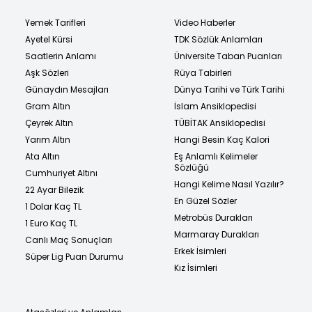
Yemek Tarifleri
Video Haberler
Ayetel Kürsi
TDK Sözlük Anlamları
Saatlerin Anlamı
Üniversite Taban Puanları
Aşk Sözleri
Rüya Tabirleri
Günaydın Mesajları
Dünya Tarihi ve Türk Tarihi
Gram Altın
İslam Ansiklopedisi
Çeyrek Altın
TÜBİTAK Ansiklopedisi
Yarım Altın
Hangi Besin Kaç Kalori
Ata Altın
Eş Anlamlı Kelimeler
Sözlüğü
Cumhuriyet Altını
Hangi Kelime Nasıl Yazılır?
22 Ayar Bilezik
En Güzel Sözler
1 Dolar Kaç TL
Metrobüs Durakları
1 Euro Kaç TL
Marmaray Durakları
Canlı Maç Sonuçları
Erkek İsimleri
Süper Lig Puan Durumu
Kız İsimleri