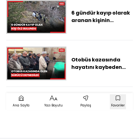
6 gündür kayıp olarak
aranan kişinin
cesedine ulaşıldı
Otobüs kazasında
hayatını kaybeden
sürücü toprağa verildi
Ana Sayfa
Yazı Boyutu
Paylaş
Favoriler