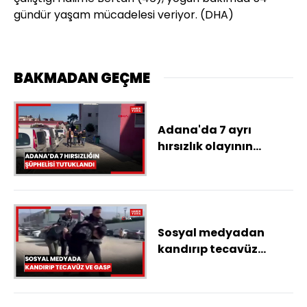
gündür yaşam mücadelesi veriyor. (DHA)
BAKMADAN GEÇME
Adana'da 7 ayrı
hırsızlık olayının
şüphelisi tutuklandı
Sosyal medyadan
kandırıp tecavüz
ettiler, parasını ve
telefonunu gasp ettiler