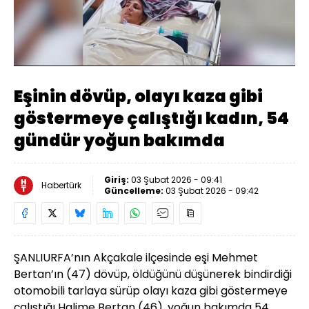
Yüklendi
:
41.41%
Sesi
Oynatma
480
Aç
Hızı
Eşinin dövüp, olayı kaza gibi
göstermeye çalıştığı kadın, 54
gündür yoğun bakımda
Giriş:
03 Şubat 2026 - 09:41
Habertürk
Güncelleme:
03 Şubat 2026 - 09:42
ŞANLIURFA’nın Akçakale ilçesinde eşi Mehmet
Bertan’ın (47) dövüp, öldüğünü düşünerek bindirdiği
otomobili tarlaya sürüp olayı kaza gibi göstermeye
çalıştığı Halime Bertan (46), yoğun bakımda 54