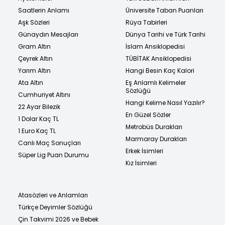
Saatlerin Anlamı
Üniversite Taban Puanları
Aşk Sözleri
Rüya Tabirleri
Günaydın Mesajları
Dünya Tarihi ve Türk Tarihi
Gram Altın
İslam Ansiklopedisi
Çeyrek Altın
TÜBİTAK Ansiklopedisi
Yarım Altın
Hangi Besin Kaç Kalori
Ata Altın
Eş Anlamlı Kelimeler
Sözlüğü
Cumhuriyet Altını
Hangi Kelime Nasıl Yazılır?
22 Ayar Bilezik
En Güzel Sözler
1 Dolar Kaç TL
Metrobüs Durakları
1 Euro Kaç TL
Marmaray Durakları
Canlı Maç Sonuçları
Erkek İsimleri
Süper Lig Puan Durumu
Kız İsimleri
Atasözleri ve Anlamları
Türkçe Deyimler Sözlüğü
Çin Takvimi 2026 ve Bebek