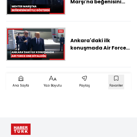
Marşı'na beğenisini
gösterdi
Ankara'daki ilk
konuşmada Air Force
One diyaloğu
Ana Sayfa
Yazı Boyutu
Paylaş
Favoriler