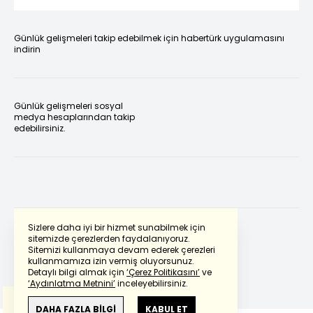
Günlük gelişmeleri takip edebilmek için habertürk uygulamasını
indirin
Günlük gelişmeleri sosyal
medya hesaplarından takip
edebilirsiniz.
Sizlere daha iyi bir hizmet sunabilmek için
sitemizde çerezlerden faydalanıyoruz.
Sitemizi kullanmaya devam ederek çerezleri
Powered by
Translate
kullanmamıza izin vermiş oluyorsunuz.
Detaylı bilgi almak için
‘Çerez Politikasını’
ve
‘Aydınlatma Metnini’
inceleyebilirsiniz.
Bu çeviride
Google Translete
kullanılmıştır.
Anlam ve çeviri hatalarından
haberturk.com
DAHA FAZLA BİLGİ
KABUL ET