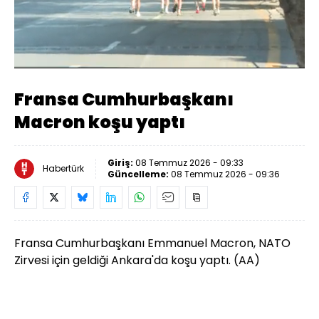
Yüklendi
:
77.47%
Sesi
Oynatma
Aç
Hızı
Fransa Cumhurbaşkanı
Macron koşu yaptı
Giriş:
08 Temmuz 2026 - 09:33
Habertürk
Güncelleme:
08 Temmuz 2026 - 09:36
Fransa Cumhurbaşkanı Emmanuel Macron, NATO
Zirvesi için geldiği Ankara'da koşu yaptı. (AA)