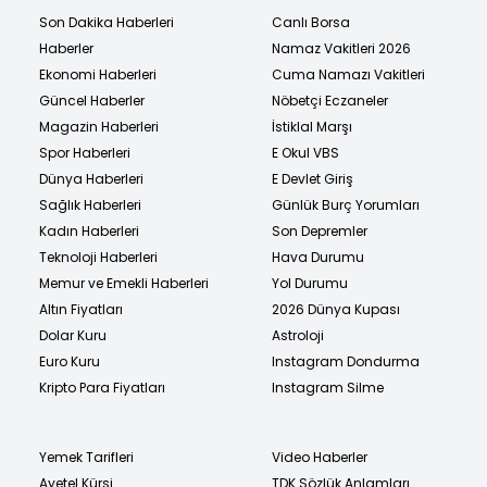
Son Dakika Haberleri
Canlı Borsa
Haberler
Namaz Vakitleri 2026
Ekonomi Haberleri
Cuma Namazı Vakitleri
Güncel Haberler
Nöbetçi Eczaneler
Magazin Haberleri
İstiklal Marşı
Spor Haberleri
E Okul VBS
Dünya Haberleri
E Devlet Giriş
Sağlık Haberleri
Günlük Burç Yorumları
Kadın Haberleri
Son Depremler
Teknoloji Haberleri
Hava Durumu
Memur ve Emekli Haberleri
Yol Durumu
Altın Fiyatları
2026 Dünya Kupası
Dolar Kuru
Astroloji
Euro Kuru
Instagram Dondurma
Kripto Para Fiyatları
Instagram Silme
Yemek Tarifleri
Video Haberler
Ayetel Kürsi
TDK Sözlük Anlamları