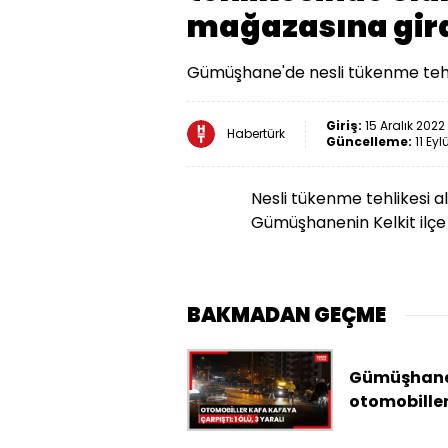
mağazasına gir
Gümüşhane'de nesli tükenme tehl
Giriş:
15 Aralık 2022
Habertürk
Güncelleme:
11 Eyl
Nesli tükenme tehlikesi a
Gümüşhanenin Kelkit ilçe 
BAKMADAN GEÇME
Gümüşhane
otomobille
kafaya çarpı