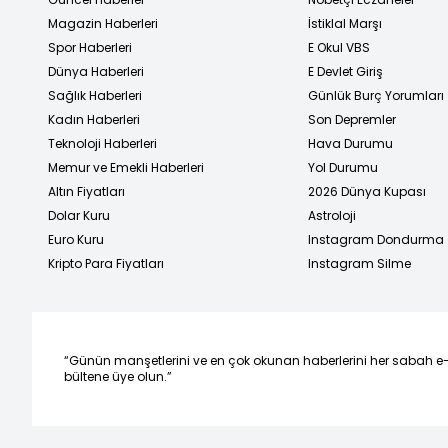
Magazin Haberleri
İstiklal Marşı
Spor Haberleri
E Okul VBS
Dünya Haberleri
E Devlet Giriş
Sağlık Haberleri
Günlük Burç Yorumları
Kadın Haberleri
Son Depremler
Teknoloji Haberleri
Hava Durumu
Memur ve Emekli Haberleri
Yol Durumu
Altın Fiyatları
2026 Dünya Kupası
Dolar Kuru
Astroloji
Euro Kuru
Instagram Dondurma
Kripto Para Fiyatları
Instagram Silme
“Günün manşetlerini ve en çok okunan haberlerini her sabah e
bültene üye olun.”