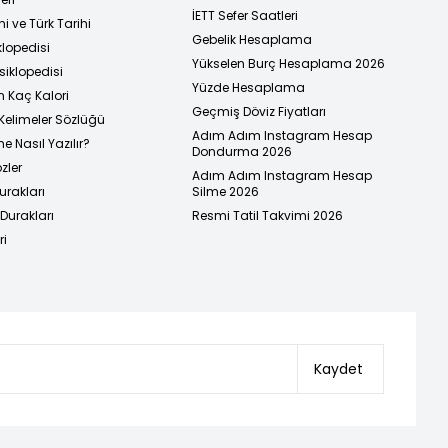
İETT Sefer Saatleri
i ve Türk Tarihi
Gebelik Hesaplama
klopedisi
Yükselen Burç Hesaplama 2026
siklopedisi
Yüzde Hesaplama
n Kaç Kalori
Geçmiş Döviz Fiyatları
Kelimeler Sözlüğü
Adım Adım Instagram Hesap
e Nasıl Yazılır?
Dondurma 2026
zler
Adım Adım Instagram Hesap
urakları
Silme 2026
urakları
Resmi Tatil Takvimi 2026
ri
Kaydet