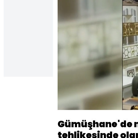
Yükl
71.
Sesi
Aç
Gümüşhane'de n
tehlikesinde ol