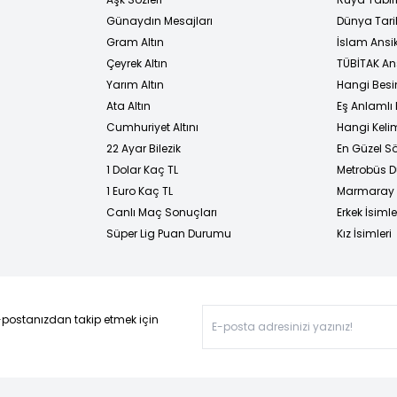
Günaydın Mesajları
Dünya Tarih
Gram Altın
İslam Ansi
Çeyrek Altın
TÜBİTAK An
Yarım Altın
Hangi Besi
Ata Altın
Eş Anlamlı 
Cumhuriyet Altını
Hangi Kelim
22 Ayar Bilezik
En Güzel Sö
1 Dolar Kaç TL
Metrobüs D
1 Euro Kaç TL
Marmaray D
Canlı Maç Sonuçları
Erkek İsimle
Süper Lig Puan Durumu
Kız İsimleri
-postanızdan takip etmek için