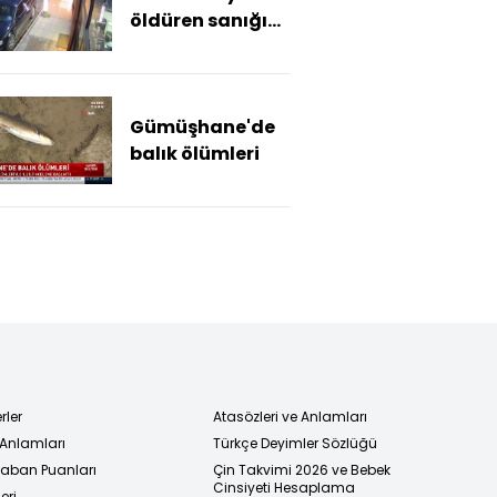
öldüren sanığın
yargılanmasına
başlandı,
saldırının
Gümüşhane'de
görüntüleri
balık ölümleri
ortaya çıktı
rler
Atasözleri ve Anlamları
 Anlamları
Türkçe Deyimler Sözlüğü
 Taban Puanları
Çin Takvimi 2026 ve Bebek
Cinsiyeti Hesaplama
eri