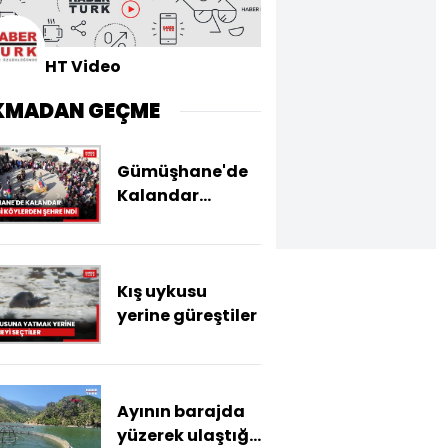
HT Video
KMADAN GEÇME
Gümüşhane'de
Kalandar
geleneği
köylerden şehre
indi
Kış uykusu
yerine güreştiler
Ayının barajda
yüzerek ulaştığı