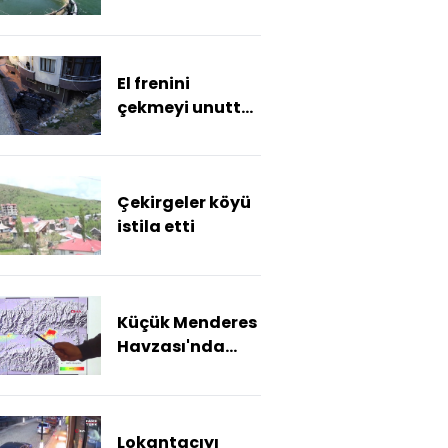
kafesten balık
avı kamerada
El frenini
çekmeyi unuttu!
O anlar
kamerada
Çekirgeler köyü
istila etti
Küçük Menderes
Havzası'nda
korkutan 'zemin
çökmeleri'
Lokantacıyı