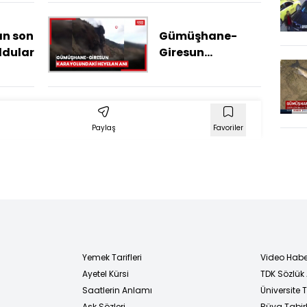
doktora taşlama
şiir yazdı
n son
Gümüşhane-
ldular
Giresun
karayolundaki
heyelanın
görüntüleri
ortaya çıktı
Paylaş
Favoriler
Yemek Tarifleri
Video Habe
Ayetel Kürsi
TDK Sözlük
i
Saatlerin Anlamı
Üniversite
Aşk Sözleri
Rüya Tabirl