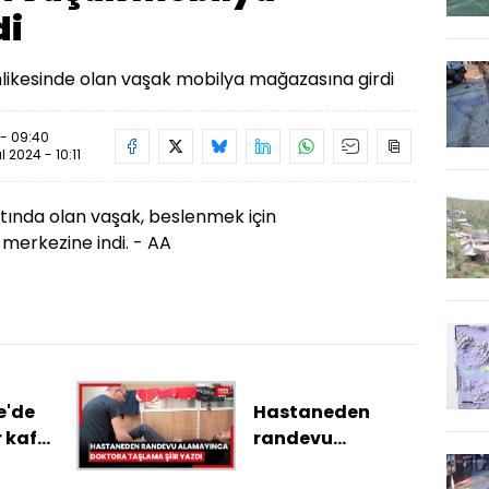
di
ikesinde olan vaşak mobilya mağazasına girdi
 - 09:40
ül 2024 - 10:11
ltında olan vaşak, beslenmek için
merkezine indi. - AA
'de
Hastaneden
r kafa
randevu
ştı: 1
alamayınca