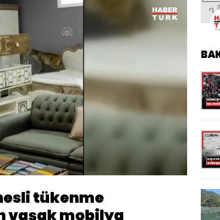
BA
endi
:
75%
Oynatma
Hızı
esli tükenme
an vaşak mobilya