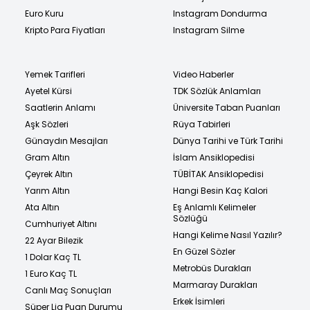
Euro Kuru
Instagram Dondurma
Kripto Para Fiyatları
Instagram Silme
Yemek Tarifleri
Video Haberler
Ayetel Kürsi
TDK Sözlük Anlamları
Saatlerin Anlamı
Üniversite Taban Puanları
Aşk Sözleri
Rüya Tabirleri
Günaydın Mesajları
Dünya Tarihi ve Türk Tarihi
Gram Altın
İslam Ansiklopedisi
Çeyrek Altın
TÜBİTAK Ansiklopedisi
Yarım Altın
Hangi Besin Kaç Kalori
Ata Altın
Eş Anlamlı Kelimeler
Sözlüğü
Cumhuriyet Altını
Hangi Kelime Nasıl Yazılır?
22 Ayar Bilezik
En Güzel Sözler
1 Dolar Kaç TL
Metrobüs Durakları
1 Euro Kaç TL
Marmaray Durakları
Canlı Maç Sonuçları
Erkek İsimleri
Süper Lig Puan Durumu