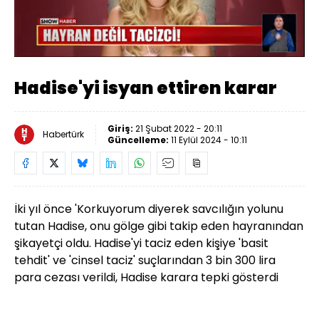
Yüklendi
:
68.67%
Sesi
Oynatma
Aç
Hızı
Hadise'yi isyan ettiren karar
Giriş:
21 Şubat 2022 - 20:11
Habertürk
Güncelleme:
11 Eylül 2024 - 10:11
İki yıl önce 'Korkuyorum diyerek savcılığın yolunu
tutan Hadise, onu gölge gibi takip eden hayranından
şikayetçi oldu. Hadise'yi taciz eden kişiye 'basit
tehdit' ve 'cinsel taciz' suçlarından 3 bin 300 lira
para cezası verildi, Hadise karara tepki gösterdi