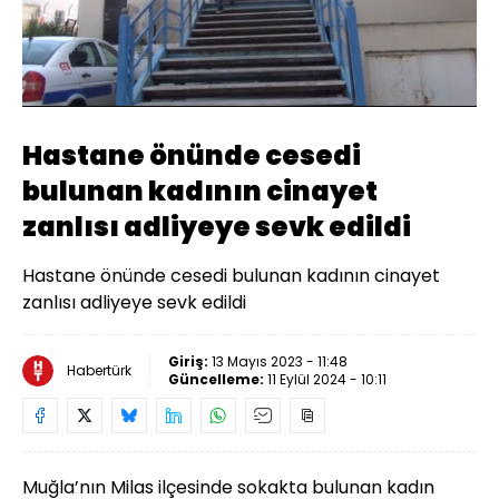
Yüklendi
:
35.24%
Sesi
Oynatma
Aç
Hızı
Hastane önünde cesedi
bulunan kadının cinayet
zanlısı adliyeye sevk edildi
Hastane önünde cesedi bulunan kadının cinayet
zanlısı adliyeye sevk edildi
Giriş:
13 Mayıs 2023 - 11:48
Habertürk
Güncelleme:
11 Eylül 2024 - 10:11
Muğla’nın Milas ilçesinde sokakta bulunan kadın