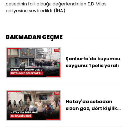
cesedinin faili olduğu değerlendirilen E.D Milas
adliyesine sevk edildi. (İHA)
BAKMADAN GEÇME
Şanlıurfa'da kuyumcu
soygunu: 1 polis yaralı
Hatay'da sobadan
sızan gaz, dört kişilik
aileyi zehirledi: 2 ölü