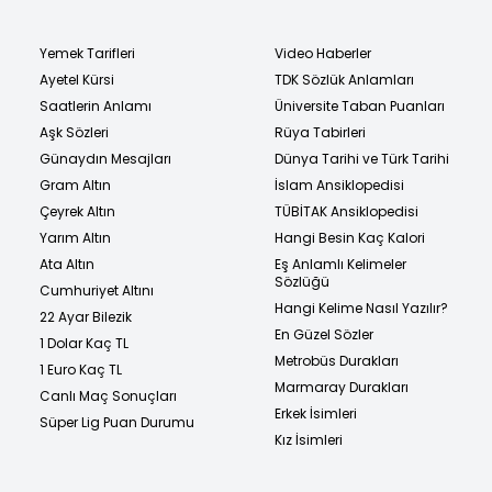
Yemek Tarifleri
Video Haberler
Ayetel Kürsi
TDK Sözlük Anlamları
Saatlerin Anlamı
Üniversite Taban Puanları
Aşk Sözleri
Rüya Tabirleri
Günaydın Mesajları
Dünya Tarihi ve Türk Tarihi
Gram Altın
İslam Ansiklopedisi
Çeyrek Altın
TÜBİTAK Ansiklopedisi
Yarım Altın
Hangi Besin Kaç Kalori
Ata Altın
Eş Anlamlı Kelimeler
Sözlüğü
Cumhuriyet Altını
Hangi Kelime Nasıl Yazılır?
22 Ayar Bilezik
En Güzel Sözler
1 Dolar Kaç TL
Metrobüs Durakları
1 Euro Kaç TL
Marmaray Durakları
Canlı Maç Sonuçları
Erkek İsimleri
Süper Lig Puan Durumu
Kız İsimleri