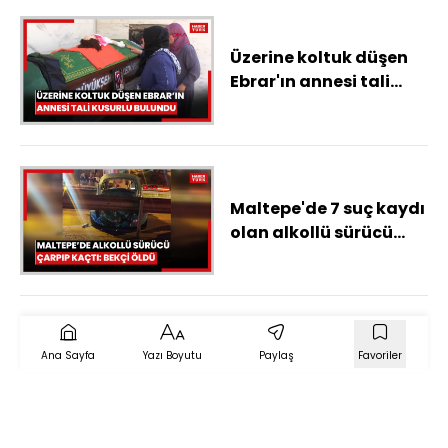
Üzerine koltuk düşen
Ebrar'ın annesi tali
kusurlu bulundu
Maltepe'de 7 suç kaydı
olan alkollü sürücü
otomobile çarpıp
kaçtı; bekçi hayatını
kaybetti
Ana Sayfa
Yazı Boyutu
Paylaş
Favoriler