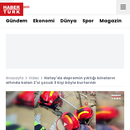
Canlı
Gündem
Ekonomi
Dünya
Spor
Magazin
Anasayfa
Video
Hatay'da depremin yıktığı binaların
altında kalan 2'si çocuk 3 kişi böyle kurtarıldı
Videoyu