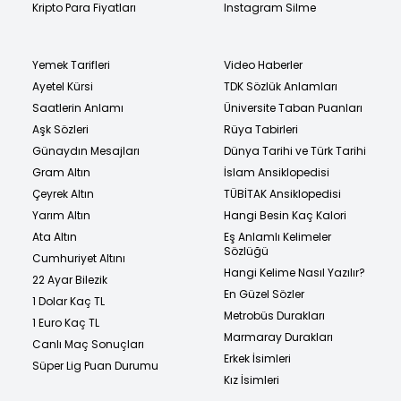
Kripto Para Fiyatları
Instagram Silme
Yemek Tarifleri
Video Haberler
Ayetel Kürsi
TDK Sözlük Anlamları
Saatlerin Anlamı
Üniversite Taban Puanları
Aşk Sözleri
Rüya Tabirleri
Günaydın Mesajları
Dünya Tarihi ve Türk Tarihi
Gram Altın
İslam Ansiklopedisi
Çeyrek Altın
TÜBİTAK Ansiklopedisi
Yarım Altın
Hangi Besin Kaç Kalori
Ata Altın
Eş Anlamlı Kelimeler
Sözlüğü
Cumhuriyet Altını
Hangi Kelime Nasıl Yazılır?
22 Ayar Bilezik
En Güzel Sözler
1 Dolar Kaç TL
Metrobüs Durakları
1 Euro Kaç TL
Marmaray Durakları
Canlı Maç Sonuçları
Erkek İsimleri
Süper Lig Puan Durumu
Kız İsimleri