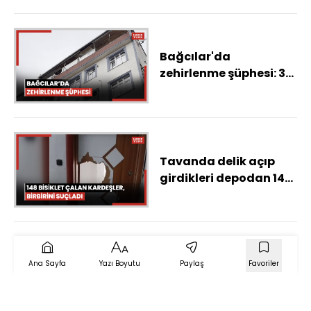
Bağcılar'da
zehirlenme şüphesi: 3
ölü, 1 ağır yaralı -1
Tavanda delik açıp
girdikleri depodan 148
bisiklet çalan
kardeşler, birbirini
suçladı
Ana Sayfa
Yazı Boyutu
Paylaş
Favoriler