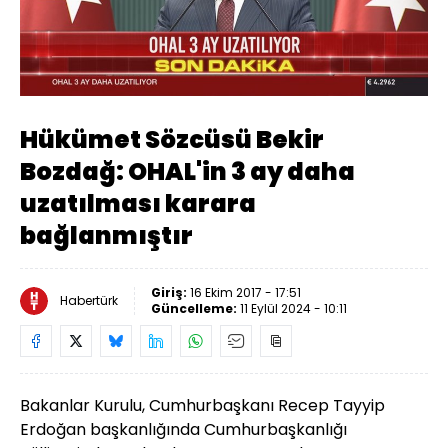
Yüklendi
:
0%
Sesi
Oynatma
Aç
Hızı
Hükümet Sözcüsü Bekir
Bozdağ: OHAL'in 3 ay daha
uzatılması karara
bağlanmıştır
Giriş:
16 Ekim 2017 - 17:51
Habertürk
Güncelleme:
11 Eylül 2024 - 10:11
Bakanlar Kurulu, Cumhurbaşkanı Recep Tayyip
Erdoğan başkanlığında Cumhurbaşkanlığı