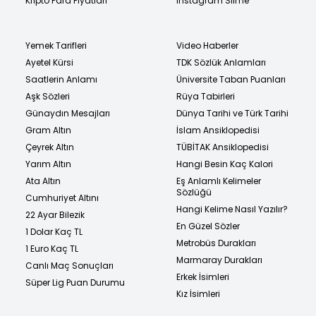
Kripto Para Fiyatları
Instagram Silme
Yemek Tarifleri
Video Haberler
Ayetel Kürsi
TDK Sözlük Anlamları
Saatlerin Anlamı
Üniversite Taban Puanları
Aşk Sözleri
Rüya Tabirleri
Günaydın Mesajları
Dünya Tarihi ve Türk Tarihi
Gram Altın
İslam Ansiklopedisi
Çeyrek Altın
TÜBİTAK Ansiklopedisi
Yarım Altın
Hangi Besin Kaç Kalori
Ata Altın
Eş Anlamlı Kelimeler
Sözlüğü
Cumhuriyet Altını
Hangi Kelime Nasıl Yazılır?
22 Ayar Bilezik
En Güzel Sözler
1 Dolar Kaç TL
Metrobüs Durakları
1 Euro Kaç TL
Marmaray Durakları
Canlı Maç Sonuçları
Erkek İsimleri
Süper Lig Puan Durumu
Kız İsimleri