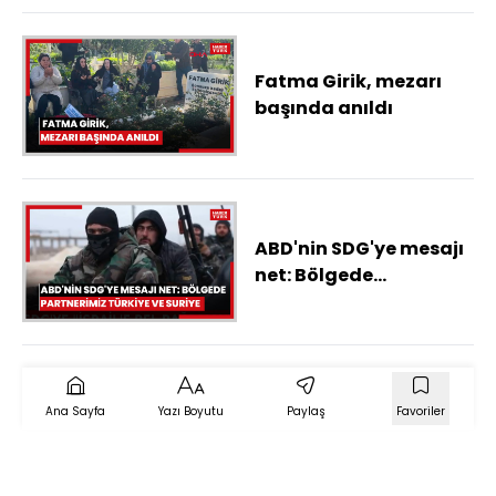
Fatma Girik, mezarı
başında anıldı
ABD'nin SDG'ye mesajı
net: Bölgede
partnerimiz Türkiye ve
Suriye
Ana Sayfa
Yazı Boyutu
Paylaş
Favoriler