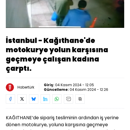
Yüklendi
:
64.08%
Sesi
Oynatma
Aç
Hızı
İstanbul - Kağıthane'de
motokurye yolun karşısına
geçmeye çalışan kadına
çarptı.
Giriş:
04 Kasım 2024 - 12:05
Habertürk
Güncelleme:
04 Kasım 2024 - 12:26
KAĞITHANE’de sipariş tesliminin ardından iş yerine
dönen motokurye, yoluna karşısına geçmeye