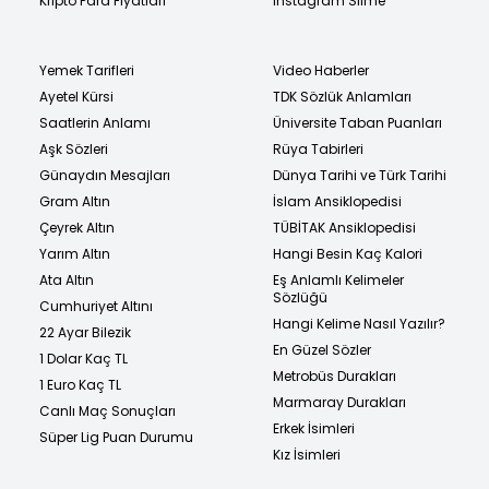
Kripto Para Fiyatları
Instagram Silme
Yemek Tarifleri
Video Haberler
Ayetel Kürsi
TDK Sözlük Anlamları
Saatlerin Anlamı
Üniversite Taban Puanları
Aşk Sözleri
Rüya Tabirleri
Günaydın Mesajları
Dünya Tarihi ve Türk Tarihi
Gram Altın
İslam Ansiklopedisi
Çeyrek Altın
TÜBİTAK Ansiklopedisi
Yarım Altın
Hangi Besin Kaç Kalori
Ata Altın
Eş Anlamlı Kelimeler
Sözlüğü
Cumhuriyet Altını
Hangi Kelime Nasıl Yazılır?
22 Ayar Bilezik
En Güzel Sözler
1 Dolar Kaç TL
Metrobüs Durakları
1 Euro Kaç TL
Marmaray Durakları
Canlı Maç Sonuçları
Erkek İsimleri
Süper Lig Puan Durumu
Kız İsimleri