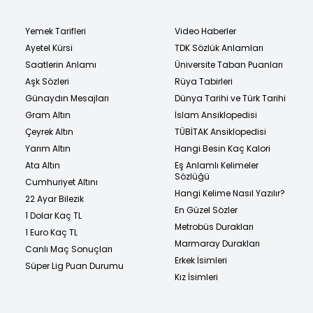
Yemek Tarifleri
Video Haberler
Ayetel Kürsi
TDK Sözlük Anlamları
Saatlerin Anlamı
Üniversite Taban Puanları
Aşk Sözleri
Rüya Tabirleri
Günaydın Mesajları
Dünya Tarihi ve Türk Tarihi
Gram Altın
İslam Ansiklopedisi
Çeyrek Altın
TÜBİTAK Ansiklopedisi
Yarım Altın
Hangi Besin Kaç Kalori
Ata Altın
Eş Anlamlı Kelimeler
Sözlüğü
Cumhuriyet Altını
Hangi Kelime Nasıl Yazılır?
22 Ayar Bilezik
En Güzel Sözler
1 Dolar Kaç TL
Metrobüs Durakları
1 Euro Kaç TL
Marmaray Durakları
Canlı Maç Sonuçları
Erkek İsimleri
Süper Lig Puan Durumu
Kız İsimleri