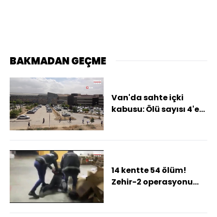
BAKMADAN GEÇME
Van'da sahte içki
kabusu: Ölü sayısı 4'e
çıktı
14 kentte 54 ölüm!
Zehir-2 operasyonu
başlatıldı!