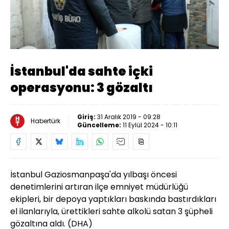
Yüklendi
:
14.48%
Sesi
Oynatma
Aç
Hızı
İstanbul'da sahte içki
operasyonu: 3 gözaltı
Giriş:
31 Aralık 2019 - 09:28
Habertürk
Güncelleme:
11 Eylül 2024 - 10:11
İstanbul Gaziosmanpaşa'da yılbaşı öncesi
denetimlerini artıran ilçe emniyet müdürlüğü
ekipleri, bir depoya yaptıkları baskında bastırdıkları
el ilanlarıyla, ürettikleri sahte alkolü satan 3 şüpheli
gözaltına aldı. (DHA)