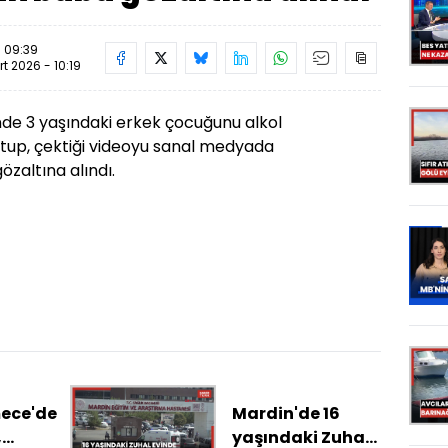
- 09:39
rt 2026 - 10:19
inde 3 yaşındaki erkek çocuğunu alkol
tup, çektiği videoyu sanal medyada
özaltına alındı.
ece'de
Mardin'de 16
,
yaşındaki Zuhal