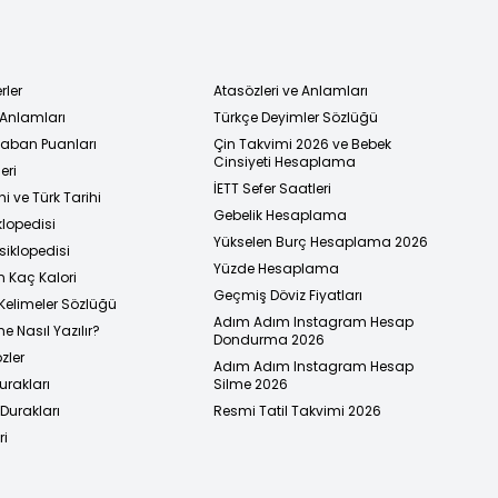
rler
Atasözleri ve Anlamları
 Anlamları
Türkçe Deyimler Sözlüğü
 Taban Puanları
Çin Takvimi 2026 ve Bebek
Cinsiyeti Hesaplama
eri
İETT Sefer Saatleri
i ve Türk Tarihi
Gebelik Hesaplama
klopedisi
Yükselen Burç Hesaplama 2026
siklopedisi
Yüzde Hesaplama
n Kaç Kalori
Geçmiş Döviz Fiyatları
Kelimeler Sözlüğü
Adım Adım Instagram Hesap
e Nasıl Yazılır?
Dondurma 2026
zler
Adım Adım Instagram Hesap
urakları
Silme 2026
urakları
Resmi Tatil Takvimi 2026
ri