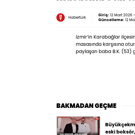
Giriş:
12 Mart 2026 
Habertürk
Güncelleme:
12 Ma
İzmir’in Karabağlar ilçes
masasında karşısına otur
paylaşan baba B.K. (53) g
BAKMADAN GEÇME
Büyükçekm
eski boksör