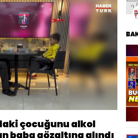
BA
Oynatma
720
Hızı
ndaki çocuğunu alkol
n baba gözaltına alındı