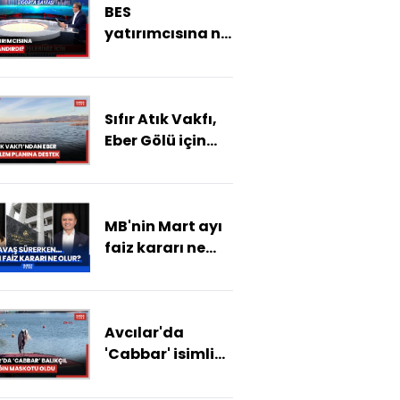
BES
yatırımcısına ne
kazandırdı?
Sıfır Atık Vakfı,
Eber Gölü için
hazırlanacak
eylem planına
katkı
MB'nin Mart ayı
sağlayacak
faiz kararı ne
olur? ABD / İsrail
- İran Savaşı
enflasyonu ve
Avcılar'da
faizi nasıl
'Cabbar' isimli
etkiler?
balıkçıl
barınağın