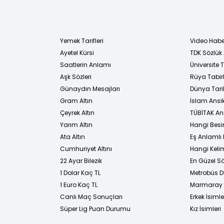
Yemek Tarifleri
Video Habe
Ayetel Kürsi
TDK Sözlük
i
Saatlerin Anlamı
Üniversite
Aşk Sözleri
Rüya Tabirl
Günaydın Mesajları
Dünya Tarih
Gram Altın
İslam Ansi
Çeyrek Altın
TÜBİTAK An
Yarım Altın
Hangi Besi
Ata Altın
Eş Anlamlı 
Cumhuriyet Altını
Hangi Kelim
22 Ayar Bilezik
En Güzel Sö
1 Dolar Kaç TL
Metrobüs D
1 Euro Kaç TL
Marmaray D
Canlı Maç Sonuçları
Erkek İsimle
Süper Lig Puan Durumu
Kız İsimleri