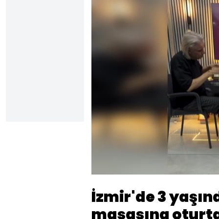
Yüklendi
:
42.41%
Sesi
Aç
İzmir'de 3 yaşı
masasına oturta