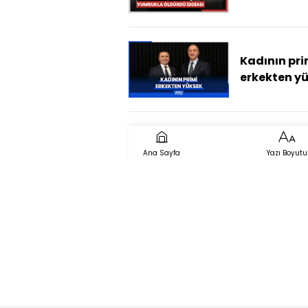
arkadaşını
yumrukla ö
iddiası
Kadının pri
erkekten y
- Rahim Ak i
Sigorta Say
Ana Sayfa
Yazı Boyutu