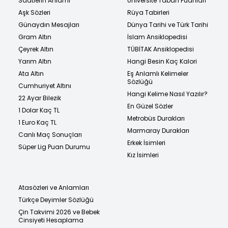
Saatlerin Anlamı
Üniversite Taban Puanları
Aşk Sözleri
Rüya Tabirleri
Günaydın Mesajları
Dünya Tarihi ve Türk Tarihi
Gram Altın
İslam Ansiklopedisi
Çeyrek Altın
TÜBİTAK Ansiklopedisi
Yarım Altın
Hangi Besin Kaç Kalori
Ata Altın
Eş Anlamlı Kelimeler
Sözlüğü
Cumhuriyet Altını
Hangi Kelime Nasıl Yazılır?
22 Ayar Bilezik
En Güzel Sözler
1 Dolar Kaç TL
Metrobüs Durakları
1 Euro Kaç TL
Marmaray Durakları
Canlı Maç Sonuçları
Erkek İsimleri
Süper Lig Puan Durumu
Kız İsimleri
Atasözleri ve Anlamları
Türkçe Deyimler Sözlüğü
Çin Takvimi 2026 ve Bebek
Cinsiyeti Hesaplama