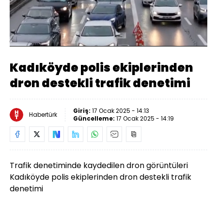
Yüklendi
:
100.00%
Sesi
Oynatma
Aç
Hızı
Kadıköyde polis ekiplerinden
dron destekli trafik denetimi
Giriş:
17 Ocak 2025 - 14:13
Habertürk
Güncelleme:
17 Ocak 2025 - 14:19
Trafik denetiminde kaydedilen dron görüntüleri
Kadıköyde polis ekiplerinden dron destekli trafik
denetimi