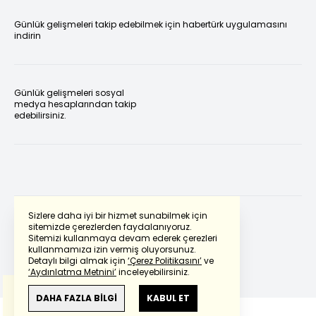
Günlük gelişmeleri takip edebilmek için habertürk uygulamasını
indirin
Günlük gelişmeleri sosyal
medya hesaplarından takip
edebilirsiniz.
Sizlere daha iyi bir hizmet sunabilmek için
sitemizde çerezlerden faydalanıyoruz.
Sitemizi kullanmaya devam ederek çerezleri
Powered by
Translate
kullanmamıza izin vermiş oluyorsunuz.
Detaylı bilgi almak için
‘Çerez Politikasını’
ve
‘Aydınlatma Metnini’
inceleyebilirsiniz.
Bu çeviride
Google Translete
kullanılmıştır.
Anlam ve çeviri hatalarından
haberturk.com
DAHA FAZLA BİLGİ
KABUL ET
sorumlu değildir.