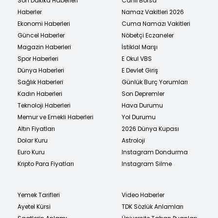
Son Dakika Haberleri
Canlı Borsa
Haberler
Namaz Vakitleri 2026
Ekonomi Haberleri
Cuma Namazı Vakitleri
Güncel Haberler
Nöbetçi Eczaneler
Magazin Haberleri
İstiklal Marşı
Spor Haberleri
E Okul VBS
Dünya Haberleri
E Devlet Giriş
Sağlık Haberleri
Günlük Burç Yorumları
Kadın Haberleri
Son Depremler
Teknoloji Haberleri
Hava Durumu
Memur ve Emekli Haberleri
Yol Durumu
Altın Fiyatları
2026 Dünya Kupası
Dolar Kuru
Astroloji
Euro Kuru
Instagram Dondurma
Kripto Para Fiyatları
Instagram Silme
Yemek Tarifleri
Video Haberler
Ayetel Kürsi
TDK Sözlük Anlamları