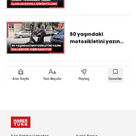
alanlar dronla
görüntülendi
50 yaşındaki
motosikletini yazın
kullanıyor, kışın kapalı
garajda saklıyor
Ana Sayfa
Yazı Boyutu
Paylaş
Favoriler