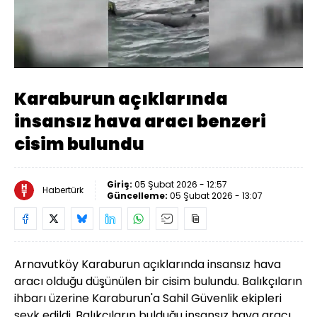
Yüklendi
:
100.00%
Sesi
Oynatma
480
Aç
Hızı
Karaburun açıklarında
insansız hava aracı benzeri
cisim bulundu
Giriş:
05 Şubat 2026 - 12:57
Habertürk
Güncelleme:
05 Şubat 2026 - 13:07
Arnavutköy Karaburun açıklarında insansız hava
aracı olduğu düşünülen bir cisim bulundu. Balıkçıların
ihbarı üzerine Karaburun'a Sahil Güvenlik ekipleri
sevk edildi. Balıkçıların bulduğu insansız hava aracı