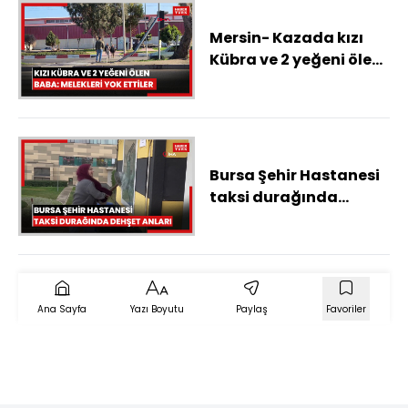
Mersin- Kazada kızı
Kübra ve 2 yeğeni ölen
baba: Melekleri yok
ettiler
Bursa Şehir Hastanesi
taksi durağında
dehşet anları: Güvenlik
kamerası görüntüleri
ortaya çıktı
Ana Sayfa
Yazı Boyutu
Paylaş
Favoriler