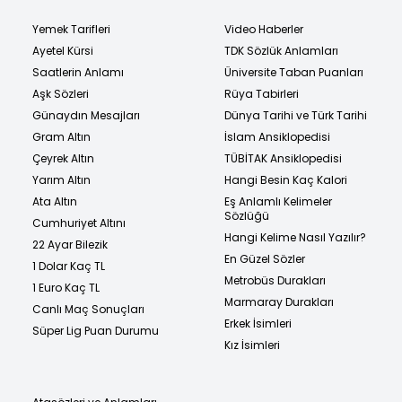
Yemek Tarifleri
Video Haberler
Ayetel Kürsi
TDK Sözlük Anlamları
Saatlerin Anlamı
Üniversite Taban Puanları
Aşk Sözleri
Rüya Tabirleri
Günaydın Mesajları
Dünya Tarihi ve Türk Tarihi
Gram Altın
İslam Ansiklopedisi
Çeyrek Altın
TÜBİTAK Ansiklopedisi
Yarım Altın
Hangi Besin Kaç Kalori
Ata Altın
Eş Anlamlı Kelimeler
Sözlüğü
Cumhuriyet Altını
Hangi Kelime Nasıl Yazılır?
22 Ayar Bilezik
En Güzel Sözler
1 Dolar Kaç TL
Metrobüs Durakları
1 Euro Kaç TL
Marmaray Durakları
Canlı Maç Sonuçları
Erkek İsimleri
Süper Lig Puan Durumu
Kız İsimleri