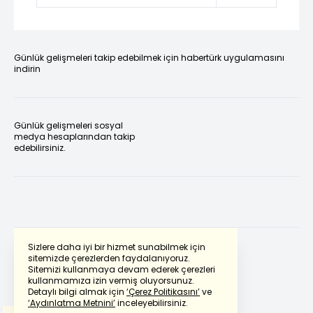
Günlük gelişmeleri takip edebilmek için habertürk uygulamasını
indirin
Günlük gelişmeleri sosyal
medya hesaplarından takip
edebilirsiniz.
Sizlere daha iyi bir hizmet sunabilmek için
sitemizde çerezlerden faydalanıyoruz.
Sitemizi kullanmaya devam ederek çerezleri
Powered by
Translate
kullanmamıza izin vermiş oluyorsunuz.
Detaylı bilgi almak için
‘Çerez Politikasını’
ve
‘Aydınlatma Metnini’
inceleyebilirsiniz.