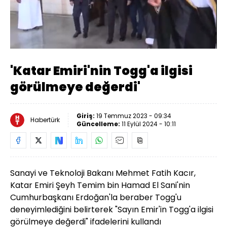
Yüklendi
:
100.00%
Sesi
Oynatma
Aç
Hızı
'Katar Emiri'nin Togg'a ilgisi
görülmeye değerdi'
Giriş:
19 Temmuz 2023 - 09:34
Habertürk
Güncelleme:
11 Eylül 2024 - 10:11
Sanayi ve Teknoloji Bakanı Mehmet Fatih Kacır,
Katar Emiri Şeyh Temim bin Hamad El Sani'nin
Cumhurbaşkanı Erdoğan'la beraber Togg'u
deneyimlediğini belirterek "Sayın Emir'in Togg'a ilgisi
görülmeye değerdi" ifadelerini kullandı