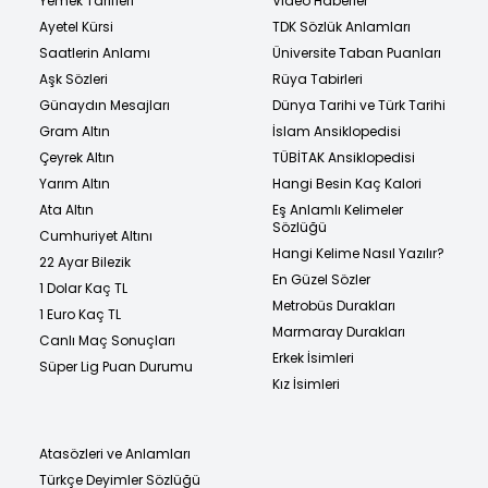
Yemek Tarifleri
Video Haberler
Ayetel Kürsi
TDK Sözlük Anlamları
Saatlerin Anlamı
Üniversite Taban Puanları
Aşk Sözleri
Rüya Tabirleri
Günaydın Mesajları
Dünya Tarihi ve Türk Tarihi
Gram Altın
İslam Ansiklopedisi
Çeyrek Altın
TÜBİTAK Ansiklopedisi
Yarım Altın
Hangi Besin Kaç Kalori
Ata Altın
Eş Anlamlı Kelimeler
Sözlüğü
Cumhuriyet Altını
Hangi Kelime Nasıl Yazılır?
22 Ayar Bilezik
En Güzel Sözler
1 Dolar Kaç TL
Metrobüs Durakları
1 Euro Kaç TL
Marmaray Durakları
Canlı Maç Sonuçları
Erkek İsimleri
Süper Lig Puan Durumu
Kız İsimleri
Atasözleri ve Anlamları
Türkçe Deyimler Sözlüğü