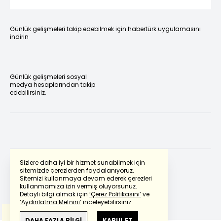
Günlük gelişmeleri takip edebilmek için habertürk uygulamasını
indirin
Günlük gelişmeleri sosyal
medya hesaplarından takip
edebilirsiniz.
Sizlere daha iyi bir hizmet sunabilmek için
sitemizde çerezlerden faydalanıyoruz.
Sitemizi kullanmaya devam ederek çerezleri
Powered by
Translate
kullanmamıza izin vermiş oluyorsunuz.
Detaylı bilgi almak için
‘Çerez Politikasını’
ve
‘Aydınlatma Metnini’
inceleyebilirsiniz.
Bu çeviride
Google Translete
kullanılmıştır.
Anlam ve çeviri hatalarından
haberturk.com
DAHA FAZLA BİLGİ
KABUL ET