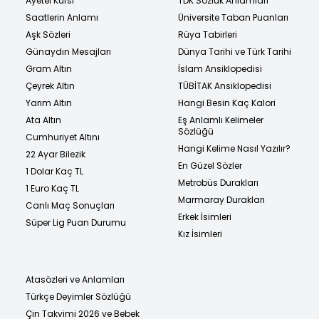
Ayetel Kürsi
TDK Sözlük Anlamları
Saatlerin Anlamı
Üniversite Taban Puanları
Aşk Sözleri
Rüya Tabirleri
Günaydın Mesajları
Dünya Tarihi ve Türk Tarihi
Gram Altın
İslam Ansiklopedisi
Çeyrek Altın
TÜBİTAK Ansiklopedisi
Yarım Altın
Hangi Besin Kaç Kalori
Ata Altın
Eş Anlamlı Kelimeler
Sözlüğü
Cumhuriyet Altını
Hangi Kelime Nasıl Yazılır?
22 Ayar Bilezik
En Güzel Sözler
1 Dolar Kaç TL
Metrobüs Durakları
1 Euro Kaç TL
Marmaray Durakları
Canlı Maç Sonuçları
Erkek İsimleri
Süper Lig Puan Durumu
Kız İsimleri
Atasözleri ve Anlamları
Türkçe Deyimler Sözlüğü
Çin Takvimi 2026 ve Bebek