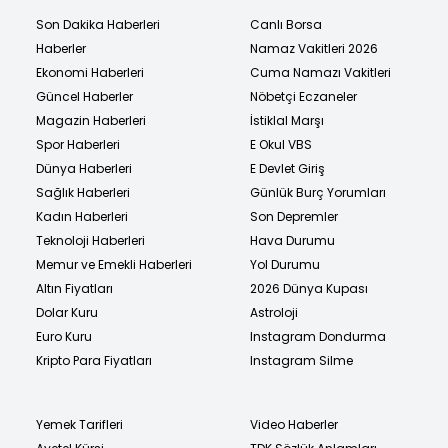
Son Dakika Haberleri
Canlı Borsa
Haberler
Namaz Vakitleri 2026
Ekonomi Haberleri
Cuma Namazı Vakitleri
Güncel Haberler
Nöbetçi Eczaneler
Magazin Haberleri
İstiklal Marşı
Spor Haberleri
E Okul VBS
Dünya Haberleri
E Devlet Giriş
Sağlık Haberleri
Günlük Burç Yorumları
Kadın Haberleri
Son Depremler
Teknoloji Haberleri
Hava Durumu
Memur ve Emekli Haberleri
Yol Durumu
Altın Fiyatları
2026 Dünya Kupası
Dolar Kuru
Astroloji
Euro Kuru
Instagram Dondurma
Kripto Para Fiyatları
Instagram Silme
Yemek Tarifleri
Video Haberler