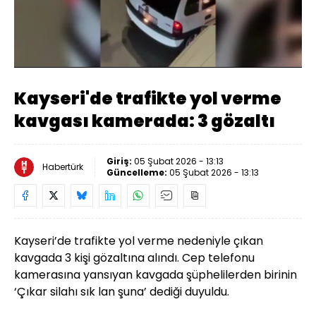
Yüklendi
:
100.00%
Sesi
Oynatma
240
Aç
Hızı
Kayseri'de trafikte yol verme
kavgası kamerada: 3 gözaltı
Giriş:
05 Şubat 2026 - 13:13
Habertürk
Güncelleme:
05 Şubat 2026 - 13:13
Kayseri’de trafikte yol verme nedeniyle çıkan
kavgada 3 kişi gözaltına alındı. Cep telefonu
kamerasına yansıyan kavgada şüphelilerden birinin
‘Çıkar silahı sık lan şuna’ dediği duyuldu.