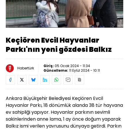
Yüklendi
:
71.21%
Sesi
Oynatma
Aç
Hızı
Keçiören Evcil Hayvanlar
Parkı'nın yeni gözdesi Balkız
Giriş:
05 Ocak 2024 - 11:34
Habertürk
Güncelleme:
11 Eylül 2024 - 10:11
Ankara Büyükşehir Belediyesi Keçiören Evcil
Hayvanlar Parkı, 18 dönümlük alanda 38 tür hayvana
ev sahipliği yapıyor. Hayvanlar parkının sevimli
sakinlerinden anne lama, 1 ay önce doğum yaparak
Balkız ismi verilen yavrusunu dünyaya getirdi. Parkın