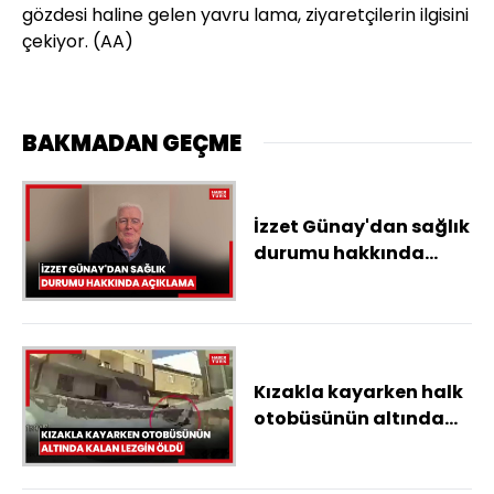
gözdesi haline gelen yavru lama, ziyaretçilerin ilgisini
çekiyor. (AA)
BAKMADAN GEÇME
İzzet Günay'dan sağlık
durumu hakkında
açıklama.mp4
Kızakla kayarken halk
otobüsünün altında
kalan Lezgin öldü