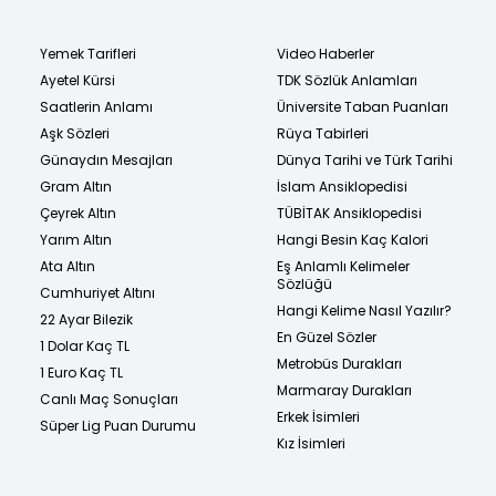
Yemek Tarifleri
Video Haberler
Ayetel Kürsi
TDK Sözlük Anlamları
Saatlerin Anlamı
Üniversite Taban Puanları
Aşk Sözleri
Rüya Tabirleri
Günaydın Mesajları
Dünya Tarihi ve Türk Tarihi
Gram Altın
İslam Ansiklopedisi
Çeyrek Altın
TÜBİTAK Ansiklopedisi
Yarım Altın
Hangi Besin Kaç Kalori
Ata Altın
Eş Anlamlı Kelimeler
Sözlüğü
Cumhuriyet Altını
Hangi Kelime Nasıl Yazılır?
22 Ayar Bilezik
En Güzel Sözler
1 Dolar Kaç TL
Metrobüs Durakları
1 Euro Kaç TL
Marmaray Durakları
Canlı Maç Sonuçları
Erkek İsimleri
Süper Lig Puan Durumu
Kız İsimleri