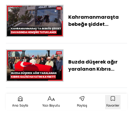
Kahramanmaraşta
bebeğe şiddet
uyguladığı
gerekçesiyle
yargılanan hemşire
tutuklandı
Buzda düşerek ağır
yaralanan Kıbrıs
Gazisi hayatını
kaybetti
Ana Sayfa
Yazı Boyutu
Paylaş
Favoriler