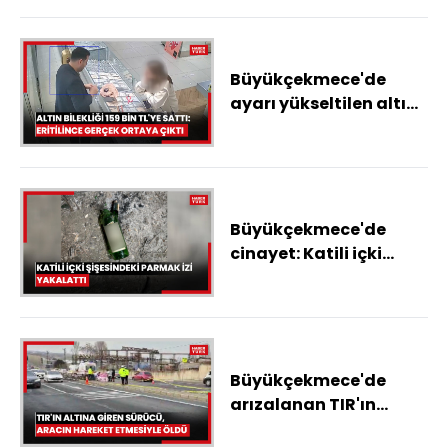
havalimanındaki
görüntüleri ortaya
çıktı
Büyükçekmece'de
ayarı yükseltilen altın
bilekliği 159 bin liraya
sattı; gerçek altın
eritilince ortaya çıktı
Büyükçekmece'de
cinayet: Katili içki
şişesindeki parmak izi
yakalattı
Büyükçekmece'de
arızalanan TIR'ın
altına giren sürücü,