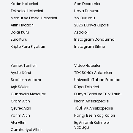
Kadın Haberleri
Son Depremler
Teknoloji Haberleri
Hava Durumu
Memur ve Emekli Haberleri
Yol Durumu
Altın Fiyatları
2026 Dünya Kupası
Dolar Kuru
Astroloji
Euro Kuru
Instagram Dondurma
Kripto Para Fiyatları
Instagram Silme
Yemek Tarifleri
Video Haberler
Ayetel Kürsi
TDK Sözlük Anlamları
Saatlerin Anlamı
Üniversite Taban Puanları
Aşk Sözleri
Rüya Tabirleri
Günaydın Mesajları
Dünya Tarihi ve Türk Tarihi
Gram Altın
İslam Ansiklopedisi
Çeyrek Altın
TÜBİTAK Ansiklopedisi
Yarım Altın
Hangi Besin Kaç Kalori
Ata Altın
Eş Anlamlı Kelimeler
Sözlüğü
Cumhuriyet Altını