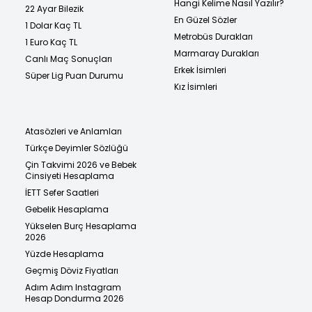
Hangi Kelime Nasıl Yazılır?
22 Ayar Bilezik
En Güzel Sözler
1 Dolar Kaç TL
Metrobüs Durakları
1 Euro Kaç TL
Marmaray Durakları
Canlı Maç Sonuçları
Erkek İsimleri
Süper Lig Puan Durumu
Kız İsimleri
Atasözleri ve Anlamları
Türkçe Deyimler Sözlüğü
Çin Takvimi 2026 ve Bebek
Cinsiyeti Hesaplama
İETT Sefer Saatleri
Gebelik Hesaplama
Yükselen Burç Hesaplama
2026
Yüzde Hesaplama
Geçmiş Döviz Fiyatları
Adım Adım Instagram
Hesap Dondurma 2026