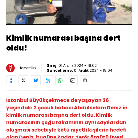
Yüklendi
:
17.36%
Sesi
Oynatma
Aç
Hızı
Kimlik numarası başına dert
oldu!
Giriş:
01 Aralık 2024 - 19:02
Habertürk
Güncelleme:
01 Aralık 2024 - 19:04
İstanbul Büyükçekmece'de yaşayan 26
yaşındaki 2 çocuk babası Abdulselam Deniz'in
kimlik numarası başına dert oldu. Kimlik
numarasının çoğu rakamının aynı sayılardan
oluşması sebebiyle kötü niyetli kişilerin hedefi
olan Deniz, bugüne kadar, terör örgütü üyesi