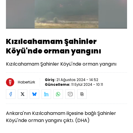
Yüklendi
:
95.78%
Sesi
Oynatma
Aç
Hızı
Kızılcahamam Şahinler
Köyü'nde orman yangını
Kızılcahamam Şahinler Köyü'nde orman yangını
Giriş:
21 Ağustos 2024 - 14:52
Habertürk
Güncelleme:
11 Eylül 2024 - 10:11
Ankara'nın
Kızılcahamam ilçesine bağlı Şahinler
Köyü'nde orman yangını çıktı. (DHA)