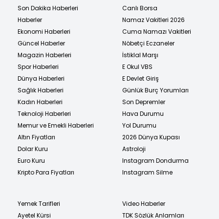
Son Dakika Haberleri
Canlı Borsa
Haberler
Namaz Vakitleri 2026
Ekonomi Haberleri
Cuma Namazı Vakitleri
Güncel Haberler
Nöbetçi Eczaneler
Magazin Haberleri
İstiklal Marşı
Spor Haberleri
E Okul VBS
Dünya Haberleri
E Devlet Giriş
Sağlık Haberleri
Günlük Burç Yorumları
Kadın Haberleri
Son Depremler
Teknoloji Haberleri
Hava Durumu
Memur ve Emekli Haberleri
Yol Durumu
Altın Fiyatları
2026 Dünya Kupası
Dolar Kuru
Astroloji
Euro Kuru
Instagram Dondurma
Kripto Para Fiyatları
Instagram Silme
Yemek Tarifleri
Video Haberler
Ayetel Kürsi
TDK Sözlük Anlamları