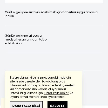
Günlük gelişmeleri takip edebilmek için habertürk uygulamasını
indirin
Günlük gelişmeleri sosyal
medya hesaplarından takip
edebilirsiniz.
Sizlere daha iyi bir hizmet sunabilmek için
sitemizde çerezlerden faydalanıyoruz.
Sitemizi kullanmaya devam ederek çerezleri
Powered by
Translate
kullanmamıza izin vermiş oluyorsunuz.
Detaylı bilgi almak için
‘Çerez Politikasını’
ve
‘Aydınlatma Metnini’
inceleyebilirsiniz.
Bu çeviride
Google Translete
kullanılmıştır.
Anlam ve çeviri hatalarından
haberturk.com
DAHA FAZLA BİLGİ
KABUL ET