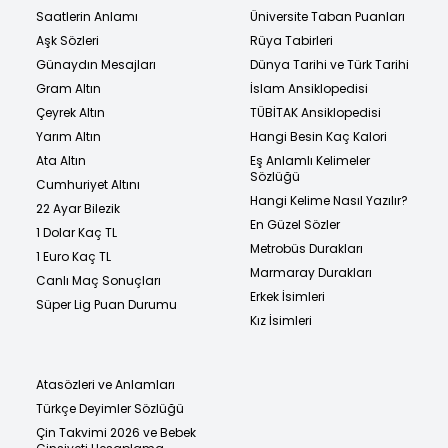
Saatlerin Anlamı
Üniversite Taban Puanları
Aşk Sözleri
Rüya Tabirleri
Günaydın Mesajları
Dünya Tarihi ve Türk Tarihi
Gram Altın
İslam Ansiklopedisi
Çeyrek Altın
TÜBİTAK Ansiklopedisi
Yarım Altın
Hangi Besin Kaç Kalori
Ata Altın
Eş Anlamlı Kelimeler
Sözlüğü
Cumhuriyet Altını
Hangi Kelime Nasıl Yazılır?
22 Ayar Bilezik
En Güzel Sözler
1 Dolar Kaç TL
Metrobüs Durakları
1 Euro Kaç TL
Marmaray Durakları
Canlı Maç Sonuçları
Erkek İsimleri
Süper Lig Puan Durumu
Kız İsimleri
Atasözleri ve Anlamları
Türkçe Deyimler Sözlüğü
Çin Takvimi 2026 ve Bebek