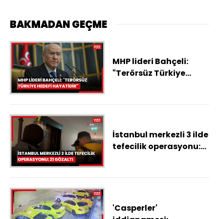
BAKMADAN GEÇME
MHP lideri Bahçeli:
"Terörsüz Türkiye
hedefi hayatidir"
İstanbul merkezli 3 ilde
tefecilik operasyonu:
21 gözaltı
'Casperler'