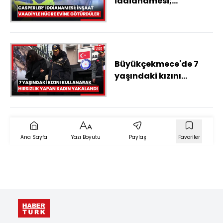
iddianamesi;
Diyarbakır'dan
inşaatta çalıştırmak
için çağırıp hücre evine
yerleştirdiler
Büyükçekmece'de 7
yaşındaki kızını
kullanarak evlerden
hırsızlık yapan kadın
yakalandı
Ana Sayfa
Yazı Boyutu
Paylaş
Favoriler