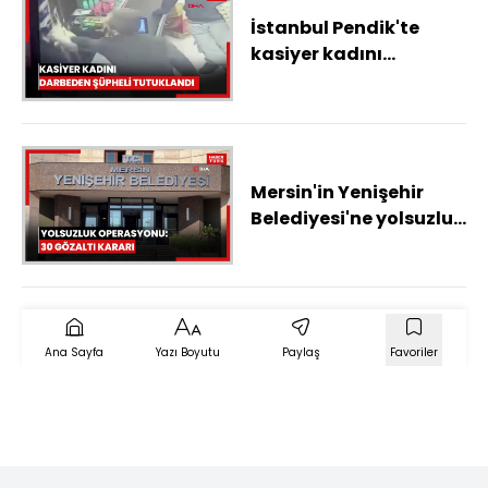
İstanbul Pendik'te
kasiyer kadını
darbeden şüpheli
tutuklandı
Mersin'in Yenişehir
Belediyesi'ne yolsuzluk
operasyonu: 30 gözaltı
kararı
Ana Sayfa
Yazı Boyutu
Paylaş
Favoriler