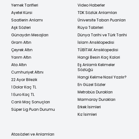
Yemek Tarifleri
Video Haberler
Ayetel Kürsi
TDK Sözlük Anlamları
Saatlerin Anlamı
Üniversite Taban Puanları
Aşk Sözleri
Rüya Tabirleri
Günaydın Mesajları
Dünya Tarihi ve Türk Tarihi
Gram Altın
İslam Ansiklopedisi
Çeyrek Altın
TÜBİTAK Ansiklopedisi
Yarım Altın
Hangi Besin Kaç Kalori
Ata Altın
Eş Anlamlı Kelimeler
Sözlüğü
Cumhuriyet Altını
Hangi Kelime Nasıl Yazılır?
22 Ayar Bilezik
En Güzel Sözler
1 Dolar Kaç TL
Metrobüs Durakları
1 Euro Kaç TL
Marmaray Durakları
Canlı Maç Sonuçları
Erkek İsimleri
Süper Lig Puan Durumu
Kız İsimleri
Atasözleri ve Anlamları