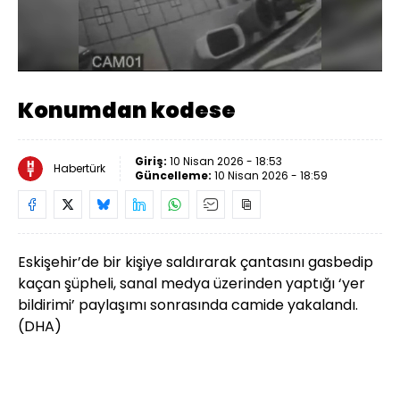
Yüklendi
:
84.41%
Sesi
Oynatma
480
Aç
Hızı
Konumdan kodese
Giriş:
10 Nisan 2026 - 18:53
Habertürk
Güncelleme:
10 Nisan 2026 - 18:59
Eskişehir
’de bir kişiye saldırarak çantasını gasbedip
kaçan şüpheli, sanal medya üzerinden yaptığı ‘yer
bildirimi’ paylaşımı sonrasında camide yakalandı.
(DHA)