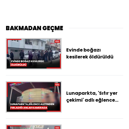
BAKMADAN GEÇME
Evinde boğazı
kesilerek öldürüldü
Lunaparkta, 'Sıfır yer
çekimi' adlı eğlence
aletinden fırladığı
anlar kamerada