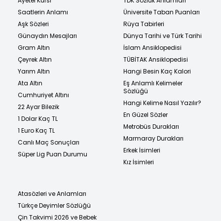
Ayetel Kürsi
TDK Sözlük Anlamları
Saatlerin Anlamı
Üniversite Taban Puanları
Aşk Sözleri
Rüya Tabirleri
Günaydın Mesajları
Dünya Tarihi ve Türk Tarihi
Gram Altın
İslam Ansiklopedisi
Çeyrek Altın
TÜBİTAK Ansiklopedisi
Yarım Altın
Hangi Besin Kaç Kalori
Ata Altın
Eş Anlamlı Kelimeler
Sözlüğü
Cumhuriyet Altını
Hangi Kelime Nasıl Yazılır?
22 Ayar Bilezik
En Güzel Sözler
1 Dolar Kaç TL
Metrobüs Durakları
1 Euro Kaç TL
Marmaray Durakları
Canlı Maç Sonuçları
Erkek İsimleri
Süper Lig Puan Durumu
Kız İsimleri
Atasözleri ve Anlamları
Türkçe Deyimler Sözlüğü
Çin Takvimi 2026 ve Bebek