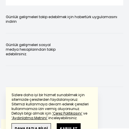
Günlük gelişmeleri takip edebilmek için habertürk uygulamasını
indirin
Günlük gelişmeleri sosyal
medya hesaplarından takip
edebilirsiniz.
Sizlere daha iyi bir hizmet sunabilmek için
sitemizde çerezlerden faydalanıyoruz.
Sitemizi kullanmaya devam ederek çerezleri
Powered by
Translate
kullanmamıza izin vermiş oluyorsunuz.
Detaylı bilgi almak için
‘Çerez Politikasını’
ve
‘Aydınlatma Metnini’
inceleyebilirsiniz.
Bu çeviride
Google Translete
kullanılmıştır.
Anlam ve çeviri hatalarından
haberturk.com
DAHA FAZLA BİLGİ
KABUL ET