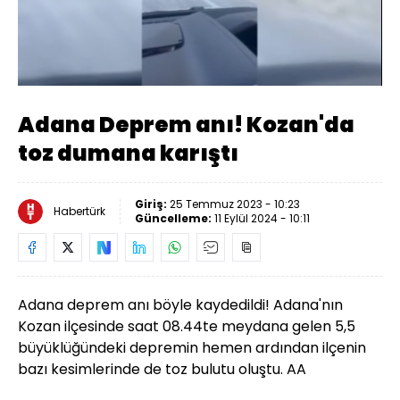
Yüklendi
:
100.00%
Sesi
Oynatma
Aç
Hızı
Adana Deprem anı! Kozan'da
toz dumana karıştı
Giriş:
25 Temmuz 2023 - 10:23
Habertürk
Güncelleme:
11 Eylül 2024 - 10:11
Adana deprem anı böyle kaydedildi! Adana'nın
Kozan ilçesinde saat 08.44te meydana gelen 5,5
büyüklüğündeki depremin hemen ardından ilçenin
bazı kesimlerinde de toz bulutu oluştu. AA