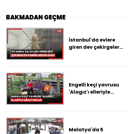
BAKMADAN GEÇME
İstanbul'da evlere
giren dev çekirgeler
paniğe neden oldu
Engelli keçi yavrusu
'Alagız'ı elleriyle
besliyorlar
Malatya'da 5