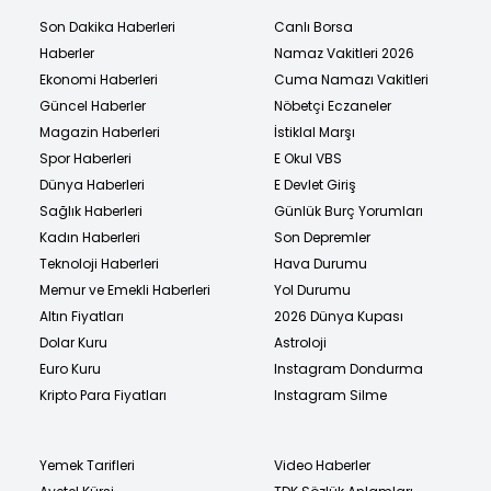
Son Dakika Haberleri
Canlı Borsa
Haberler
Namaz Vakitleri 2026
Ekonomi Haberleri
Cuma Namazı Vakitleri
Güncel Haberler
Nöbetçi Eczaneler
Magazin Haberleri
İstiklal Marşı
Spor Haberleri
E Okul VBS
Dünya Haberleri
E Devlet Giriş
Sağlık Haberleri
Günlük Burç Yorumları
Kadın Haberleri
Son Depremler
Teknoloji Haberleri
Hava Durumu
Memur ve Emekli Haberleri
Yol Durumu
Altın Fiyatları
2026 Dünya Kupası
Dolar Kuru
Astroloji
Euro Kuru
Instagram Dondurma
Kripto Para Fiyatları
Instagram Silme
Yemek Tarifleri
Video Haberler