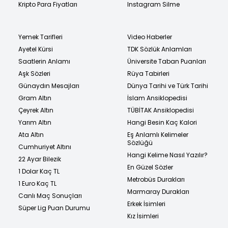
Kripto Para Fiyatları
Instagram Silme
Yemek Tarifleri
Video Haberler
Ayetel Kürsi
TDK Sözlük Anlamları
Saatlerin Anlamı
Üniversite Taban Puanları
Aşk Sözleri
Rüya Tabirleri
Günaydın Mesajları
Dünya Tarihi ve Türk Tarihi
Gram Altın
İslam Ansiklopedisi
Çeyrek Altın
TÜBİTAK Ansiklopedisi
Yarım Altın
Hangi Besin Kaç Kalori
Ata Altın
Eş Anlamlı Kelimeler
Sözlüğü
Cumhuriyet Altını
Hangi Kelime Nasıl Yazılır?
22 Ayar Bilezik
En Güzel Sözler
1 Dolar Kaç TL
Metrobüs Durakları
1 Euro Kaç TL
Marmaray Durakları
Canlı Maç Sonuçları
Erkek İsimleri
Süper Lig Puan Durumu
Kız İsimleri