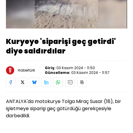
Yüklendi
:
25.75%
Sesi
Oynatma
Aç
Hızı
Kuryeye 'siparişi geç getirdi'
diye saldırdılar
Giriş:
03 Kasım 2024 - 11:50
Habertürk
Güncelleme:
03 Kasım 2024 - 11:57
ANTALYA'da motokurye Tolga Miraç Susar (18), bir
işletmeye siparişi geç götürdüğü gerekçesiyle
darbedildi.