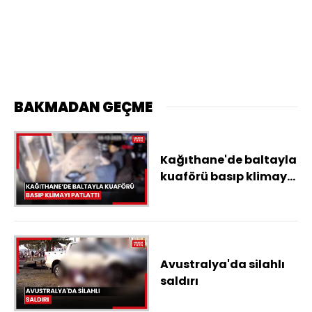
BAKMADAN GEÇME
Kağıthane'de baltayla
kuaförü basıp klimayı
patlattı: 'Beni
öldüreceğini söyledi'
Avustralya'da silahlı
saldırı