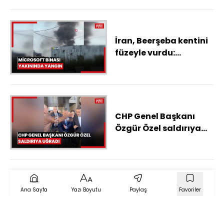
İran, Beerşeba kentini
füzeyle vurdu:
Microsoft binası
yakınında yangın
CHP Genel Başkanı
Özgür Özel saldırıya
uğradı
Ana Sayfa
Yazı Boyutu
Paylaş
Favoriler