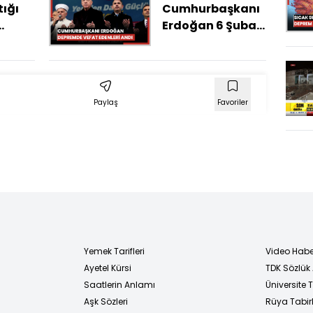
ığı
Cumhurbaşkanı
Erdoğan 6 Şubat
depremlerinde
hayatını
kaybedenleri
andı
Paylaş
Favoriler
Yemek Tarifleri
Video Habe
Ayetel Kürsi
TDK Sözlük
i
Saatlerin Anlamı
Üniversite
Aşk Sözleri
Rüya Tabirl