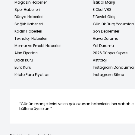
Magazin Haberleri
İstiklal Marşı
Spor Haberleri
E Okul VBS
Dünya Haberleri
E Devlet Giriş
Sağlık Haberleri
Günlük Burç Yorumları
Kadın Haberleri
Son Depremler
Teknoloji Haberleri
Hava Durumu
Memur ve Emekli Haberleri
Yol Durumu
Altın Fiyatları
2026 Dünya Kupası
Dolar Kuru
Astroloji
Euro Kuru
Instagram Dondurma
Kripto Para Fiyatları
Instagram Silme
“Günün manşetlerini ve en çok okunan haberlerini her sabah e
bültene üye olun.”