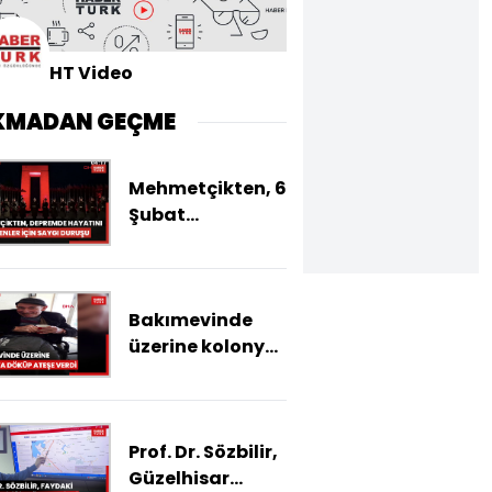
HT Video
KMADAN GEÇME
Mehmetçikten, 6
Şubat
depremlerinde
hayatını
kaybedenler için
Bakımevinde
saygı duruşu
üzerine kolonya
döküp ateşe
verdi; yeğeni
görevlilerden
Prof. Dr. Sözbilir,
şikayetçi oldu
Güzelhisar