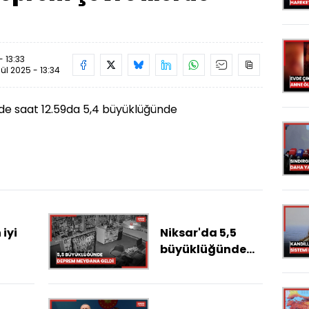
- 13:33
lül 2025 - 13:34
nde saat 12.59da 5,4 büyüklüğünde
 iyi
Niksar'da 5,5
büyüklüğünde
deprem
meydana geldi