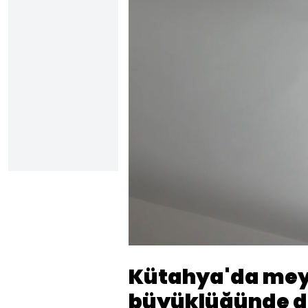
Sesi
Aç
Kütahya'da mey
büyüklüğünde de