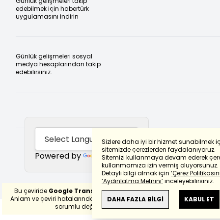
Günlük gelişmeleri takip
edebilmek için habertürk
uygulamasını indirin
Günlük gelişmeleri sosyal
medya hesaplarından takip
edebilirsiniz.
Sizlere daha iyi bir hizmet sunabilmek i
sitemizde çerezlerden faydalanıyoruz.
Powered by
Translate
Sitemizi kullanmaya devam ederek çere
kullanmamıza izin vermiş oluyorsunuz.
Detaylı bilgi almak için
‘Çerez Politikasını
‘Aydınlatma Metnini’
inceleyebilirsiniz.
Bu çeviride
Google Translete
kullanılmıştır.
Anlam ve çeviri hatalarından
haberturk.com
DAHA FAZLA BİLGİ
KABUL ET
sorumlu değildir.