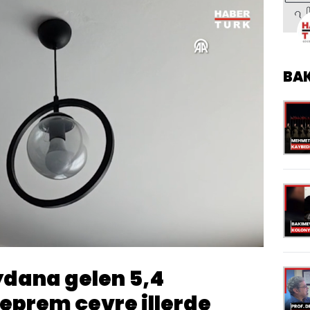
BA
Yüklendi
:
100.00%
Oynatma
Hızı
dana gelen 5,4
prem çevre illerde