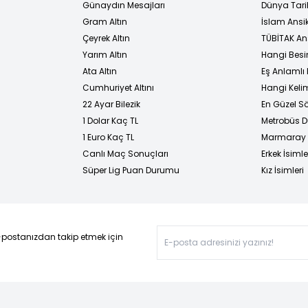
Günaydın Mesajları
Dünya Tarih
Gram Altın
İslam Ansi
Çeyrek Altın
TÜBİTAK An
Yarım Altın
Hangi Besi
Ata Altın
Eş Anlamlı 
Cumhuriyet Altını
Hangi Kelim
22 Ayar Bilezik
En Güzel Sö
1 Dolar Kaç TL
Metrobüs D
1 Euro Kaç TL
Marmaray D
Canlı Maç Sonuçları
Erkek İsimle
Süper Lig Puan Durumu
Kız İsimleri
-postanızdan takip etmek için