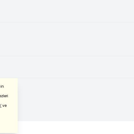
çin
zleri
’
ve