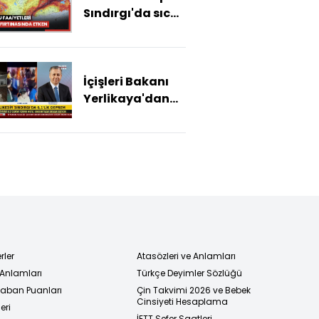
Sındırgı'da sıcak
su ve buhar
faaliyetleri
deprem
İçişleri Bakanı
fırtınasında
Yerlikaya'dan
etken
açıklamalar
rler
Atasözleri ve Anlamları
 Anlamları
Türkçe Deyimler Sözlüğü
 Taban Puanları
Çin Takvimi 2026 ve Bebek
Cinsiyeti Hesaplama
eri
İETT Sefer Saatleri