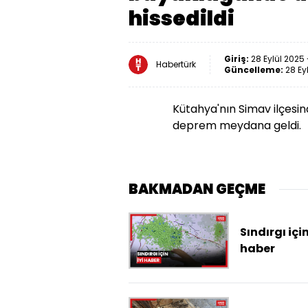
hissedildi
Giriş:
28 Eylül 2025 
Habertürk
Güncelleme:
28 Ey
Kütahya'
nın Simav ilçesi
deprem meydana geldi.
BAKMADAN GEÇME
Sındırgı için
haber