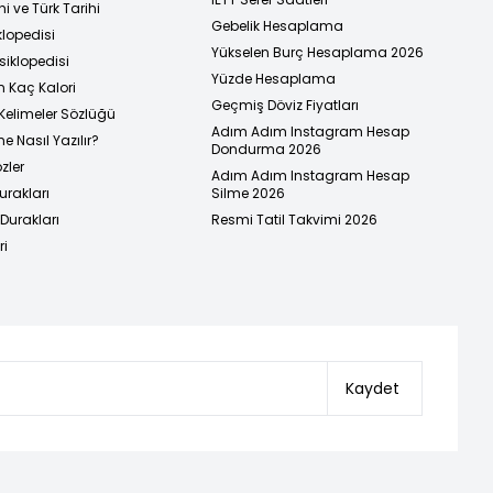
i ve Türk Tarihi
Gebelik Hesaplama
klopedisi
Yükselen Burç Hesaplama 2026
siklopedisi
Yüzde Hesaplama
n Kaç Kalori
Geçmiş Döviz Fiyatları
Kelimeler Sözlüğü
Adım Adım Instagram Hesap
e Nasıl Yazılır?
Dondurma 2026
zler
Adım Adım Instagram Hesap
urakları
Silme 2026
urakları
Resmi Tatil Takvimi 2026
ri
Kaydet