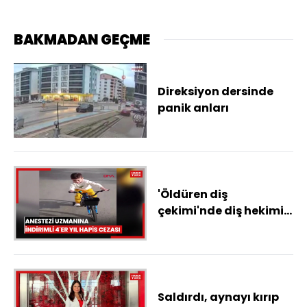
BAKMADAN GEÇME
Direksiyon dersinde
panik anları
'Öldüren diş
çekimi'nde diş hekimi
ile anestezi uzmanına
indirimli 4'er yıl hapis
cezası
Saldırdı, aynayı kırıp