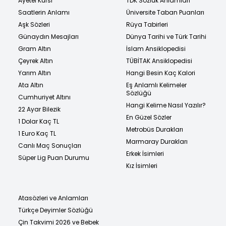
Ayetel Kürsi
TDK Sözlük Anlamları
Saatlerin Anlamı
Üniversite Taban Puanları
Aşk Sözleri
Rüya Tabirleri
Günaydın Mesajları
Dünya Tarihi ve Türk Tarihi
Gram Altın
İslam Ansiklopedisi
Çeyrek Altın
TÜBİTAK Ansiklopedisi
Yarım Altın
Hangi Besin Kaç Kalori
Ata Altın
Eş Anlamlı Kelimeler
Sözlüğü
Cumhuriyet Altını
Hangi Kelime Nasıl Yazılır?
22 Ayar Bilezik
En Güzel Sözler
1 Dolar Kaç TL
Metrobüs Durakları
1 Euro Kaç TL
Marmaray Durakları
Canlı Maç Sonuçları
Erkek İsimleri
Süper Lig Puan Durumu
Kız İsimleri
Atasözleri ve Anlamları
Türkçe Deyimler Sözlüğü
Çin Takvimi 2026 ve Bebek