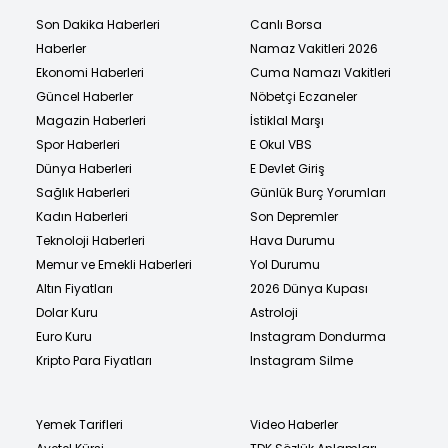
Son Dakika Haberleri
Canlı Borsa
Haberler
Namaz Vakitleri 2026
Ekonomi Haberleri
Cuma Namazı Vakitleri
Güncel Haberler
Nöbetçi Eczaneler
Magazin Haberleri
İstiklal Marşı
Spor Haberleri
E Okul VBS
Dünya Haberleri
E Devlet Giriş
Sağlık Haberleri
Günlük Burç Yorumları
Kadın Haberleri
Son Depremler
Teknoloji Haberleri
Hava Durumu
Memur ve Emekli Haberleri
Yol Durumu
Altın Fiyatları
2026 Dünya Kupası
Dolar Kuru
Astroloji
Euro Kuru
Instagram Dondurma
Kripto Para Fiyatları
Instagram Silme
Yemek Tarifleri
Video Haberler