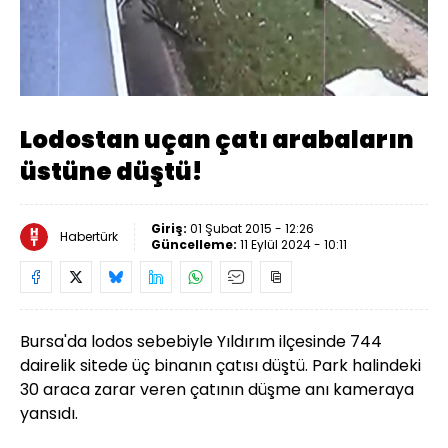
Yüklendi
:
32.96%
Sesi
Oynatma
Aç
Hızı
Lodostan uçan çatı arabaların
üstüne düştü!
Giriş:
01 Şubat 2015 - 12:26
Habertürk
Güncelleme:
11 Eylül 2024 - 10:11
Bursa'da lodos sebebiyle
Yıldırım
ilçesinde 744
dairelik sitede üç binanın çatısı düştü. Park halindeki
30 araca zarar veren çatının düşme anı kameraya
yansıdı.