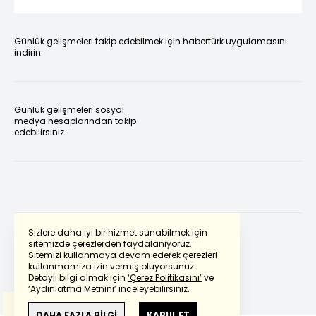
Günlük gelişmeleri takip edebilmek için habertürk uygulamasını
indirin
Günlük gelişmeleri sosyal
medya hesaplarından takip
edebilirsiniz.
Sizlere daha iyi bir hizmet sunabilmek için
sitemizde çerezlerden faydalanıyoruz.
Sitemizi kullanmaya devam ederek çerezleri
Powered by
Translate
kullanmamıza izin vermiş oluyorsunuz.
Detaylı bilgi almak için
‘Çerez Politikasını’
ve
‘Aydınlatma Metnini’
inceleyebilirsiniz.
Bu çeviride
Google Translete
kullanılmıştır.
Anlam ve çeviri hatalarından
haberturk.com
DAHA FAZLA BİLGİ
KABUL ET