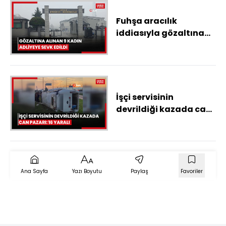
Fuhşa aracılık
iddiasıyla gözaltına
alınan 9 kadın
adliyeye sevk edildi
İşçi servisinin
devrildiği kazada can
pazarı: 16 yaralı
Ana Sayfa
Yazı Boyutu
Paylaş
Favoriler