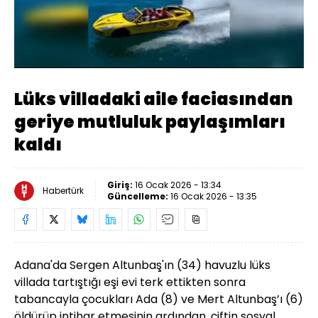
Yüklendi
:
18.49%
Sesi
Oynatma
Aç
Hızı
Lüks villadaki aile faciasından
geriye mutluluk paylaşımları
kaldı
Giriş:
16 Ocak 2026 - 13:34
Habertürk
Güncelleme:
16 Ocak 2026 - 13:35
Adana'da Sergen Altunbaş'ın (34) havuzlu lüks
villada tartıştığı eşi evi terk ettikten sonra
tabancayla çocukları Ada (8) ve Mert Altunbaş’ı (6)
öldürüp intihar etmesinin ardından, çiftin sosyal