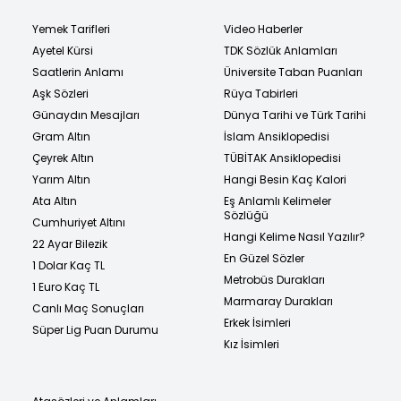
Yemek Tarifleri
Video Haberler
Ayetel Kürsi
TDK Sözlük Anlamları
Saatlerin Anlamı
Üniversite Taban Puanları
Aşk Sözleri
Rüya Tabirleri
Günaydın Mesajları
Dünya Tarihi ve Türk Tarihi
Gram Altın
İslam Ansiklopedisi
Çeyrek Altın
TÜBİTAK Ansiklopedisi
Yarım Altın
Hangi Besin Kaç Kalori
Ata Altın
Eş Anlamlı Kelimeler
Sözlüğü
Cumhuriyet Altını
Hangi Kelime Nasıl Yazılır?
22 Ayar Bilezik
En Güzel Sözler
1 Dolar Kaç TL
Metrobüs Durakları
1 Euro Kaç TL
Marmaray Durakları
Canlı Maç Sonuçları
Erkek İsimleri
Süper Lig Puan Durumu
Kız İsimleri