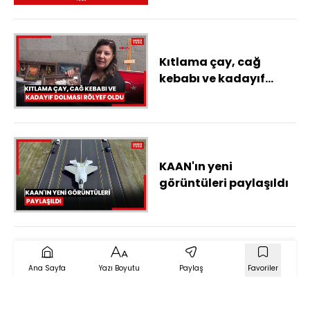
dostluktan
düşmanlığa mı
dönüştü?
Kıtlama çay, cağ
kebabı ve kadayıf
dolması rölyef oldu
KAAN'ın yeni
görüntüleri paylaşıldı
Ana Sayfa
Yazı Boyutu
Paylaş
Favoriler