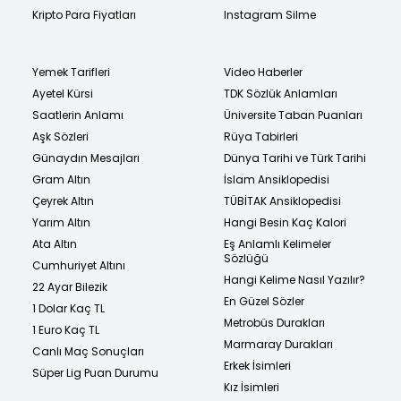
Kripto Para Fiyatları
Instagram Silme
Yemek Tarifleri
Video Haberler
Ayetel Kürsi
TDK Sözlük Anlamları
Saatlerin Anlamı
Üniversite Taban Puanları
Aşk Sözleri
Rüya Tabirleri
Günaydın Mesajları
Dünya Tarihi ve Türk Tarihi
Gram Altın
İslam Ansiklopedisi
Çeyrek Altın
TÜBİTAK Ansiklopedisi
Yarım Altın
Hangi Besin Kaç Kalori
Ata Altın
Eş Anlamlı Kelimeler
Sözlüğü
Cumhuriyet Altını
Hangi Kelime Nasıl Yazılır?
22 Ayar Bilezik
En Güzel Sözler
1 Dolar Kaç TL
Metrobüs Durakları
1 Euro Kaç TL
Marmaray Durakları
Canlı Maç Sonuçları
Erkek İsimleri
Süper Lig Puan Durumu
Kız İsimleri