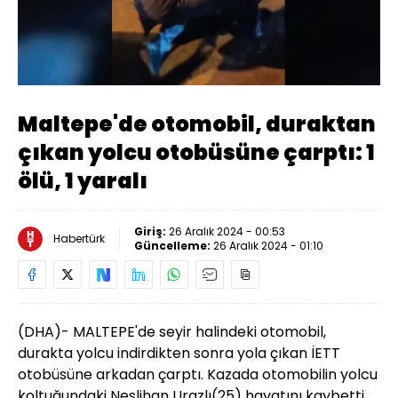
Yüklendi
:
16.66%
Sesi
Oynatma
Aç
Hızı
Maltepe'de otomobil, duraktan
çıkan yolcu otobüsüne çarptı: 1
ölü, 1 yaralı
Giriş:
26 Aralık 2024 - 00:53
Habertürk
Güncelleme:
26 Aralık 2024 - 01:10
(DHA)- MALTEPE'de seyir halindeki otomobil,
durakta yolcu indirdikten sonra yola çıkan İETT
otobüsüne arkadan çarptı. Kazada otomobilin yolcu
koltuğundaki Neslihan Urazlı(25) hayatını kaybetti.