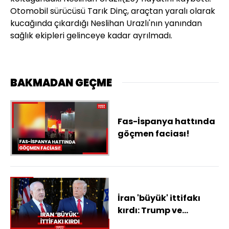
Otomobil sürücüsü Tarık Dinç, araçtan yaralı olarak
kucağında çıkardığı Neslihan Urazlı'nın yanından
sağlık ekipleri gelinceye kadar ayrılmadı.
BAKMADAN GEÇME
Fas-İspanya hattında
göçmen faciası!
İran 'büyük' ittifakı
kırdı: Trump ve
Netanyahu'nun ilişkisi