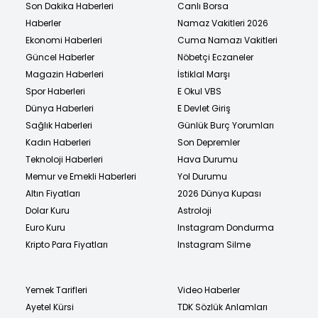
Son Dakika Haberleri
Canlı Borsa
Haberler
Namaz Vakitleri 2026
Ekonomi Haberleri
Cuma Namazı Vakitleri
Güncel Haberler
Nöbetçi Eczaneler
Magazin Haberleri
İstiklal Marşı
Spor Haberleri
E Okul VBS
Dünya Haberleri
E Devlet Giriş
Sağlık Haberleri
Günlük Burç Yorumları
Kadın Haberleri
Son Depremler
Teknoloji Haberleri
Hava Durumu
Memur ve Emekli Haberleri
Yol Durumu
Altın Fiyatları
2026 Dünya Kupası
Dolar Kuru
Astroloji
Euro Kuru
Instagram Dondurma
Kripto Para Fiyatları
Instagram Silme
Yemek Tarifleri
Video Haberler
Ayetel Kürsi
TDK Sözlük Anlamları