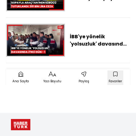
aracından inen sürücü
tutuklandı; 201 bin lira
ceza kesildi
İBB'ye yönelik
'yolsuzluk' davasında
2'nci gün - 1
Ana Sayfa
Yazı Boyutu
Paylaş
Favoriler