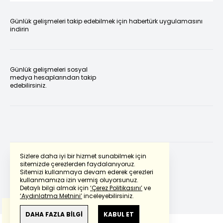
Günlük gelişmeleri takip edebilmek için habertürk uygulamasını
indirin
Günlük gelişmeleri sosyal
medya hesaplarından takip
edebilirsiniz.
Sizlere daha iyi bir hizmet sunabilmek için
sitemizde çerezlerden faydalanıyoruz.
Sitemizi kullanmaya devam ederek çerezleri
Powered by
Translate
kullanmamıza izin vermiş oluyorsunuz.
Detaylı bilgi almak için
‘Çerez Politikasını’
ve
‘Aydınlatma Metnini’
inceleyebilirsiniz.
Bu çeviride
Google Translete
kullanılmıştır.
Anlam ve çeviri hatalarından
haberturk.com
DAHA FAZLA BİLGİ
KABUL ET
sorumlu değildir.