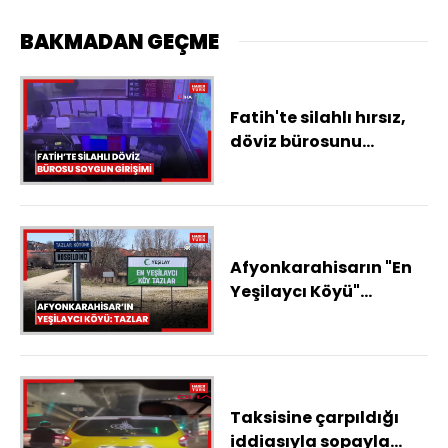
BAKMADAN GEÇME
Fatih'te silahlı hırsız,
döviz bürosunu
soymaya çalıştı...O
anlar kamerada
Afyonkarahisarın "En
Yeşilaycı Köyü"
Tazların sakinleri
bağımlılıktan uzak bir
yaşam sürüyor
Taksisine çarpıldığı
iddiasıyla sopayla