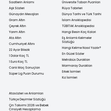
Saatlerin Anlamı
Üniversite Taban Puanları
Aşk Sözleri
Rüya Tabirleri
Günaydın Mesajları
Dünya Tarihi ve Türk Tarihi
Gram Altın
İslam Ansiklopedisi
Çeyrek Altın
TÜBİTAK Ansiklopedisi
Yarım Altın
Hangi Besin Kaç Kalori
Ata Altın
Eş Anlamlı Kelimeler
Sözlüğü
Cumhuriyet Altını
Hangi Kelime Nasıl Yazılır?
22 Ayar Bilezik
En Güzel Sözler
1 Dolar Kaç TL
Metrobüs Durakları
1 Euro Kaç TL
Marmaray Durakları
Canlı Maç Sonuçları
Erkek İsimleri
Süper Lig Puan Durumu
Kız İsimleri
Atasözleri ve Anlamları
Türkçe Deyimler Sözlüğü
Çin Takvimi 2026 ve Bebek
Cinsiyeti Hesaplama