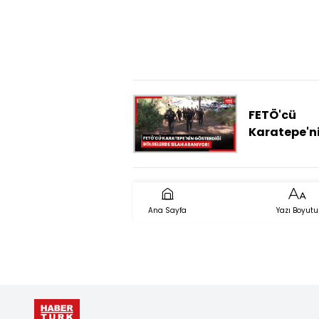
FETÖ'cü
Karatepe'n
gösterdiği
bölgelerde 
ve mühimm
aranıyor!
Ana Sayfa
Yazı Boyutu