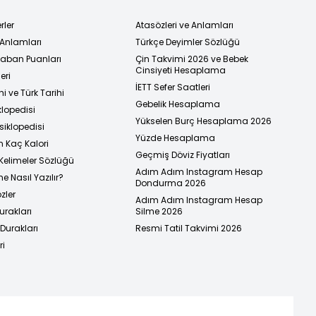
rler
Atasözleri ve Anlamları
 Anlamları
Türkçe Deyimler Sözlüğü
 Taban Puanları
Çin Takvimi 2026 ve Bebek
Cinsiyeti Hesaplama
eri
İETT Sefer Saatleri
i ve Türk Tarihi
Gebelik Hesaplama
klopedisi
Yükselen Burç Hesaplama 2026
siklopedisi
Yüzde Hesaplama
n Kaç Kalori
Geçmiş Döviz Fiyatları
Kelimeler Sözlüğü
Adım Adım Instagram Hesap
e Nasıl Yazılır?
Dondurma 2026
zler
Adım Adım Instagram Hesap
urakları
Silme 2026
urakları
Resmi Tatil Takvimi 2026
ri