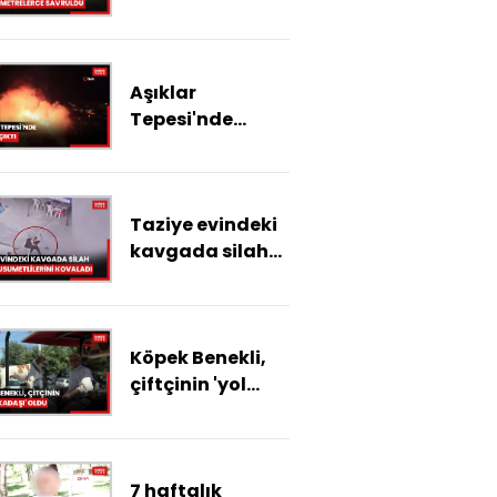
görüntüler:
Kamyonetle
çarptığı kişiyi
Aşıklar
metrelerce
Tepesi'nde
fırlattı
yangın çıktı
Taziye evindeki
kavgada silah
çekip
husumetlilerini
kovaladı
Köpek Benekli,
çiftçinin 'yol
arkadaşı' oldu
7 haftalık