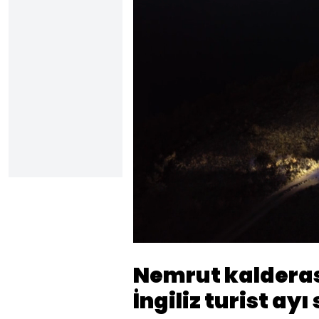
Yüklendi
:
30.64%
Sesi
Aç
Nemrut kaldera
İngiliz turist ay