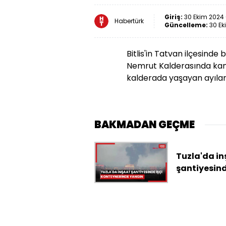
Giriş:
30 Ekim 2024 
Habertürk
Güncelleme:
30 Ek
Bitlis'in Tatvan ilçesinde
Nemrut Kalderasında kamp
kalderada yaşayan ayıların
BAKMADAN GEÇME
Tuzla'da i
şantiyesind
konteyneri
yangın