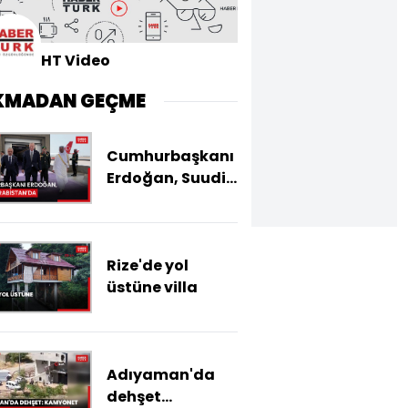
HT Video
KMADAN GEÇME
Cumhurbaşkanı
Erdoğan, Suudi
Arabistan'da
Rize'de yol
üstüne villa
Adıyaman'da
dehşet