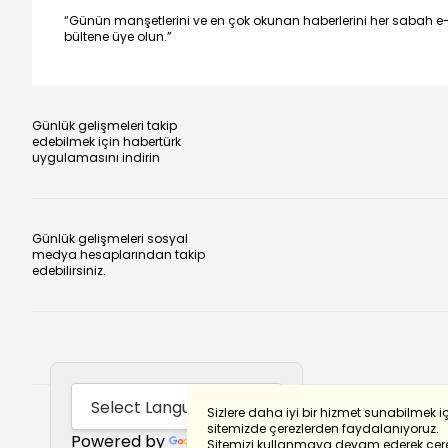
“Günün manşetlerini ve en çok okunan haberlerini her sabah e
bültene üye olun.”
Günlük gelişmeleri takip
edebilmek için habertürk
uygulamasını indirin
Günlük gelişmeleri sosyal
medya hesaplarından takip
edebilirsiniz.
Sizlere daha iyi bir hizmet sunabilmek i
sitemizde çerezlerden faydalanıyoruz.
Powered by
Translate
Sitemizi kullanmaya devam ederek çere