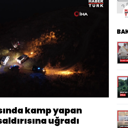
BA
Oynatma
Hızı
sında kamp yapan
ı saldırısına uğradı