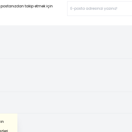
-postanızdan takip etmek için
çin
zleri