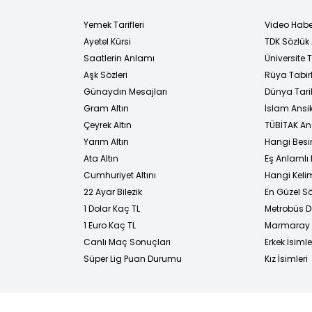
Yemek Tarifleri
Video Habe
Ayetel Kürsi
TDK Sözlük
i
Saatlerin Anlamı
Üniversite
Aşk Sözleri
Rüya Tabirl
Günaydın Mesajları
Dünya Tarih
Gram Altın
İslam Ansi
Çeyrek Altın
TÜBİTAK An
Yarım Altın
Hangi Besi
Ata Altın
Eş Anlamlı 
Cumhuriyet Altını
Hangi Kelim
22 Ayar Bilezik
En Güzel Sö
1 Dolar Kaç TL
Metrobüs D
1 Euro Kaç TL
Marmaray D
Canlı Maç Sonuçları
Erkek İsimle
Süper Lig Puan Durumu
Kız İsimleri