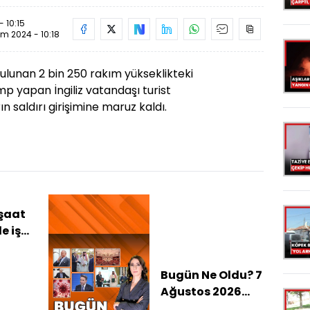
- 10:15
im 2024 - 10:18
 bulunan 2 bin 250 rakım yükseklikteki
 yapan İngiliz vatandaşı turist
 saldırı girişimine maruz kaldı.
nşaat
e işçi
nde
Bugün Ne Oldu? 7
Ağustos 2026
haberleri: