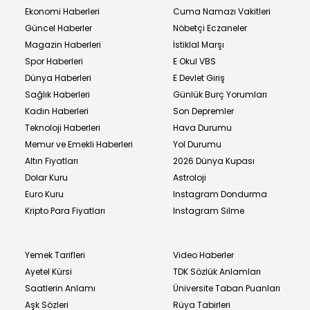
Ekonomi Haberleri
Cuma Namazı Vakitleri
Güncel Haberler
Nöbetçi Eczaneler
Magazin Haberleri
İstiklal Marşı
Spor Haberleri
E Okul VBS
Dünya Haberleri
E Devlet Giriş
Sağlık Haberleri
Günlük Burç Yorumları
Kadın Haberleri
Son Depremler
Teknoloji Haberleri
Hava Durumu
Memur ve Emekli Haberleri
Yol Durumu
Altın Fiyatları
2026 Dünya Kupası
Dolar Kuru
Astroloji
Euro Kuru
Instagram Dondurma
Kripto Para Fiyatları
Instagram Silme
Yemek Tarifleri
Video Haberler
Ayetel Kürsi
TDK Sözlük Anlamları
Saatlerin Anlamı
Üniversite Taban Puanları
Aşk Sözleri
Rüya Tabirleri