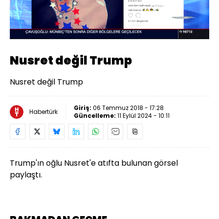
Yüklendi
:
77.08%
Sesi
Oynatma
480
Aç
Hızı
Nusret değil Trump
Nusret değil Trump
Giriş:
06 Temmuz 2018 - 17:28
Habertürk
Güncelleme:
11 Eylül 2024 - 10:11
Trump'ın oğlu Nusret'e atıfta bulunan görsel
paylaştı.