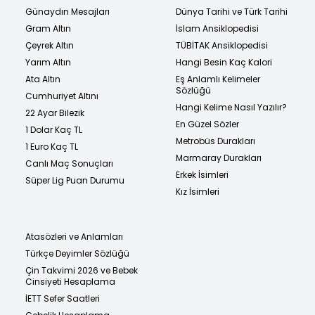
Günaydın Mesajları
Dünya Tarihi ve Türk Tarihi
Gram Altın
İslam Ansiklopedisi
Çeyrek Altın
TÜBİTAK Ansiklopedisi
Yarım Altın
Hangi Besin Kaç Kalori
Ata Altın
Eş Anlamlı Kelimeler
Sözlüğü
Cumhuriyet Altını
Hangi Kelime Nasıl Yazılır?
22 Ayar Bilezik
En Güzel Sözler
1 Dolar Kaç TL
Metrobüs Durakları
1 Euro Kaç TL
Marmaray Durakları
Canlı Maç Sonuçları
Erkek İsimleri
Süper Lig Puan Durumu
Kız İsimleri
Atasözleri ve Anlamları
Türkçe Deyimler Sözlüğü
Çin Takvimi 2026 ve Bebek
Cinsiyeti Hesaplama
İETT Sefer Saatleri