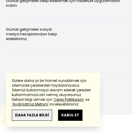
Günlük gelişmeleri takip edebilmek için habertürk uygulamasını
indirin
Günlük gelişmeleri sosyal
medya hesaplarından takip
edebilirsiniz.
Sizlere daha iyi bir hizmet sunabilmek için
sitemizde çerezlerden faydalanıyoruz.
Sitemizi kullanmaya devam ederek çerezleri
Powered by
Translate
kullanmamıza izin vermiş oluyorsunuz.
Detaylı bilgi almak için
‘Çerez Politikasını’
ve
‘Aydınlatma Metnini’
inceleyebilirsiniz.
Bu çeviride
Google Translete
kullanılmıştır.
Anlam ve çeviri hatalarından
haberturk.com
DAHA FAZLA BİLGİ
KABUL ET
sorumlu değildir.