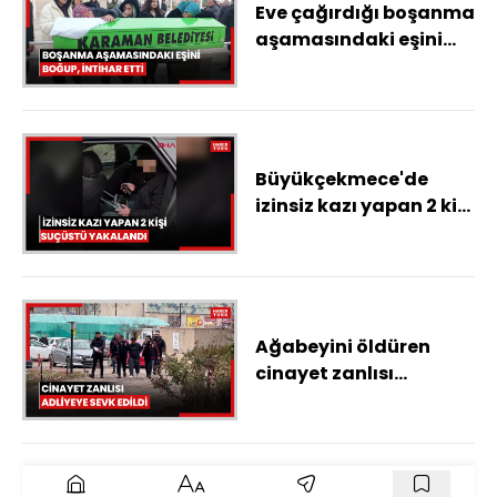
Eve çağırdığı boşanma
aşamasındaki eşini
boğup, intihar etti
Büyükçekmece'de
izinsiz kazı yapan 2 kişi
suçüstü yakalandı
Ağabeyini öldüren
cinayet zanlısı
adliyeye sevk edildi