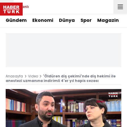
Canlı
Gündem
Ekonomi
Dünya
Spor
Magazin
Anasayfa
Video
'Öldüren diş çekimi'nde diş hekimi ile
anestezi uzmanına indirimli 4'er yıl hapis cezası