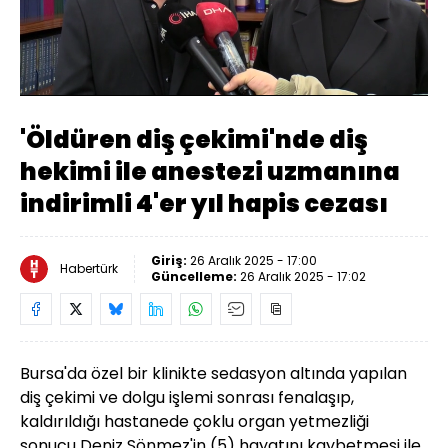
Yüklendi
:
11.58%
Sesi
Oynatma
480
Aç
Hızı
'Öldüren diş çekimi'nde diş
hekimi ile anestezi uzmanına
indirimli 4'er yıl hapis cezası
Giriş:
26 Aralık 2025 - 17:00
Habertürk
Güncelleme:
26 Aralık 2025 - 17:02
Bursa'da özel bir klinikte sedasyon altında yapılan
diş çekimi ve dolgu işlemi sonrası fenalaşıp,
kaldırıldığı hastanede çoklu organ yetmezliği
sonucu Deniz Sönmez'in (5) hayatını kaybetmesi ile