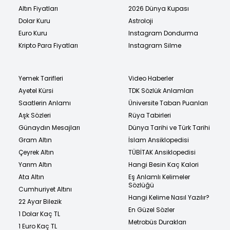
Altın Fiyatları
2026 Dünya Kupası
Dolar Kuru
Astroloji
Euro Kuru
Instagram Dondurma
Kripto Para Fiyatları
Instagram Silme
Yemek Tarifleri
Video Haberler
Ayetel Kürsi
TDK Sözlük Anlamları
Saatlerin Anlamı
Üniversite Taban Puanları
Aşk Sözleri
Rüya Tabirleri
Günaydın Mesajları
Dünya Tarihi ve Türk Tarihi
Gram Altın
İslam Ansiklopedisi
Çeyrek Altın
TÜBİTAK Ansiklopedisi
Yarım Altın
Hangi Besin Kaç Kalori
Ata Altın
Eş Anlamlı Kelimeler
Sözlüğü
Cumhuriyet Altını
Hangi Kelime Nasıl Yazılır?
22 Ayar Bilezik
En Güzel Sözler
1 Dolar Kaç TL
Metrobüs Durakları
1 Euro Kaç TL