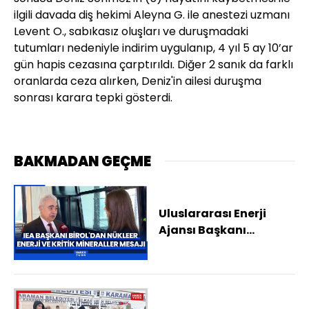
ilgili davada diş hekimi Aleyna G. ile anestezi uzmanı
Levent O., sabıkasız oluşları ve duruşmadaki
tutumları nedeniyle indirim uygulanıp, 4 yıl 5 ay 10’ar
gün hapis cezasına çarptırıldı. Diğer 2 sanık da farklı
oranlarda ceza alırken, Deniz'in ailesi duruşma
sonrası karara tepki gösterdi.
BAKMADAN GEÇME
Uluslararası Enerji
Ajansı Başkanı
Birol'dan nükleer enerji
ve kritik mineraller
mesajı