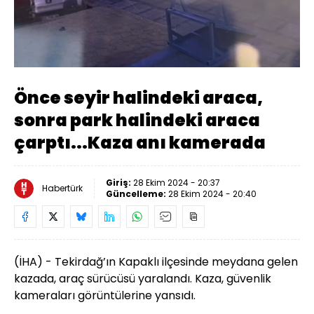
Yüklendi
:
100.00%
Sesi
Oynatma
Aç
Hızı
Önce seyir halindeki araca,
sonra park halindeki araca
çarptı...Kaza anı kamerada
Giriş:
28 Ekim 2024 - 20:37
Habertürk
Güncelleme:
28 Ekim 2024 - 20:40
(İHA) - Tekirdağ’ın Kapaklı ilçesinde meydana gelen
kazada, araç sürücüsü yaralandı. Kaza, güvenlik
kameraları görüntülerine yansıdı.