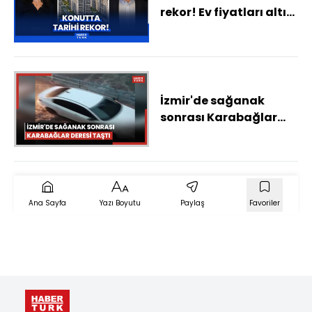
rekor! Ev fiyatları altın
karşısında eridi
İzmir'de sağanak
sonrası Karabağlar
Deresi taştı
Ana Sayfa
Yazı Boyutu
Paylaş
Favoriler