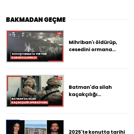
BAKMADAN GEÇME
Mihriban'ı öldürüp,
cesedini ormana
gömen cinayet
şüphelisinin
görüntüleri ortaya
çıktı
Batman'da silah
kaçakçılığı
operasyonu
2025'te konutta tarihi