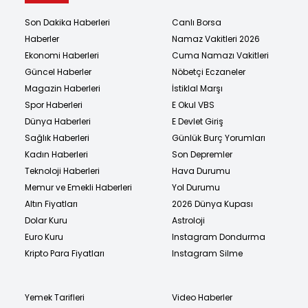
Son Dakika Haberleri
Canlı Borsa
Haberler
Namaz Vakitleri 2026
Ekonomi Haberleri
Cuma Namazı Vakitleri
Güncel Haberler
Nöbetçi Eczaneler
Magazin Haberleri
İstiklal Marşı
Spor Haberleri
E Okul VBS
Dünya Haberleri
E Devlet Giriş
Sağlık Haberleri
Günlük Burç Yorumları
Kadın Haberleri
Son Depremler
Teknoloji Haberleri
Hava Durumu
Memur ve Emekli Haberleri
Yol Durumu
Altın Fiyatları
2026 Dünya Kupası
Dolar Kuru
Astroloji
Euro Kuru
Instagram Dondurma
Kripto Para Fiyatları
Instagram Silme
Yemek Tarifleri
Video Haberler