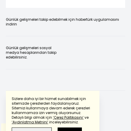
Günlük gelişmeleri takip edebilmek için habertürk uygulamasını
indirin
Günlük gelişmeleri sosyal
medya hesaplarından takip
edebilirsiniz.
Sizlere daha iyi bir hizmet sunabilmek için
sitemizde çerezlerden faydalanıyoruz.
Sitemizi kullanmaya devam ederek çerezleri
Powered by
Translate
kullanmamıza izin vermiş oluyorsunuz.
Detaylı bilgi almak için
‘Çerez Politikasını’
ve
‘Aydınlatma Metnini’
inceleyebilirsiniz.
Bu çeviride
Google Translete
kullanılmıştır.