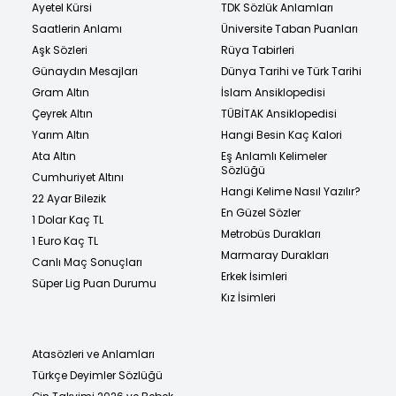
Ayetel Kürsi
TDK Sözlük Anlamları
Saatlerin Anlamı
Üniversite Taban Puanları
Aşk Sözleri
Rüya Tabirleri
Günaydın Mesajları
Dünya Tarihi ve Türk Tarihi
Gram Altın
İslam Ansiklopedisi
Çeyrek Altın
TÜBİTAK Ansiklopedisi
Yarım Altın
Hangi Besin Kaç Kalori
Ata Altın
Eş Anlamlı Kelimeler
Sözlüğü
Cumhuriyet Altını
Hangi Kelime Nasıl Yazılır?
22 Ayar Bilezik
En Güzel Sözler
1 Dolar Kaç TL
Metrobüs Durakları
1 Euro Kaç TL
Marmaray Durakları
Canlı Maç Sonuçları
Erkek İsimleri
Süper Lig Puan Durumu
Kız İsimleri
Atasözleri ve Anlamları
Türkçe Deyimler Sözlüğü