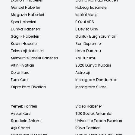
Ekonomi Haberleri
Cuma Namazı Vakitleri
Güncel Haberler
Nöbetçi Eczaneler
Magazin Haberleri
İstiklal Marşı
Spor Haberleri
E Okul VBS
Dünya Haberleri
E Devlet Giriş
Sağlık Haberleri
Günlük Burç Yorumları
Kadın Haberleri
Son Depremler
Teknoloji Haberleri
Hava Durumu
Memur ve Emekli Haberleri
Yol Durumu
Altın Fiyatları
2026 Dünya Kupası
Dolar Kuru
Astroloji
Euro Kuru
Instagram Dondurma
Kripto Para Fiyatları
Instagram Silme
Yemek Tarifleri
Video Haberler
Ayetel Kürsi
TDK Sözlük Anlamları
Saatlerin Anlamı
Üniversite Taban Puanları
Aşk Sözleri
Rüya Tabirleri