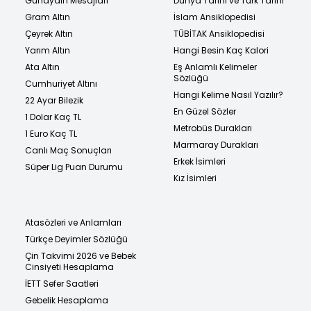
Günaydın Mesajları
Dünya Tarihi ve Türk Tarihi
Gram Altın
İslam Ansiklopedisi
Çeyrek Altın
TÜBİTAK Ansiklopedisi
Yarım Altın
Hangi Besin Kaç Kalori
Ata Altın
Eş Anlamlı Kelimeler
Sözlüğü
Cumhuriyet Altını
Hangi Kelime Nasıl Yazılır?
22 Ayar Bilezik
En Güzel Sözler
1 Dolar Kaç TL
Metrobüs Durakları
1 Euro Kaç TL
Marmaray Durakları
Canlı Maç Sonuçları
Erkek İsimleri
Süper Lig Puan Durumu
Kız İsimleri
Atasözleri ve Anlamları
Türkçe Deyimler Sözlüğü
Çin Takvimi 2026 ve Bebek
Cinsiyeti Hesaplama
İETT Sefer Saatleri
Gebelik Hesaplama