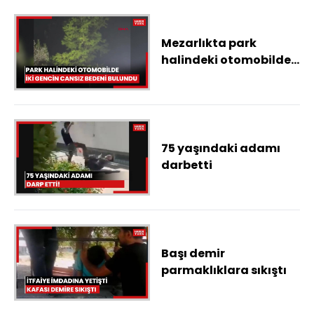
Mezarlıkta park
halindeki otomobilde
iki gencin cansız
bedeni bulundu
75 yaşındaki adamı
darbetti
Başı demir
parmaklıklara sıkıştı