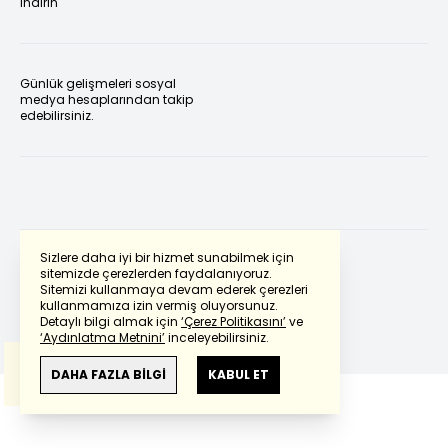
indirin
Günlük gelişmeleri sosyal
medya hesaplarından takip
edebilirsiniz.
Sizlere daha iyi bir hizmet sunabilmek için
sitemizde çerezlerden faydalanıyoruz.
Sitemizi kullanmaya devam ederek çerezleri
Powered by
Translate
kullanmamıza izin vermiş oluyorsunuz.
Detaylı bilgi almak için
‘Çerez Politikasını’
ve
‘Aydınlatma Metnini’
inceleyebilirsiniz.
Bu çeviride
Google Translete
kullanılmıştır.
Anlam ve çeviri hatalarından
haberturk.com
DAHA FAZLA BİLGİ
KABUL ET
sorumlu değildir.