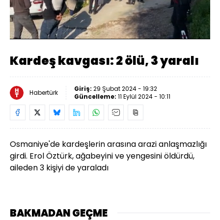
Yüklendi
:
41.98%
Sesi
Oynatma
Aç
Hızı
Kardeş kavgası: 2 ölü, 3 yaralı
Giriş:
29 Şubat 2024 - 19:32
Habertürk
Güncelleme:
11 Eylül 2024 - 10:11
Osmaniye'de kardeşlerin arasına arazi anlaşmazlığı
girdi. Erol Öztürk, ağabeyini ve yengesini öldürdü,
aileden 3 kişiyi de yaraladı
BAKMADAN GEÇME