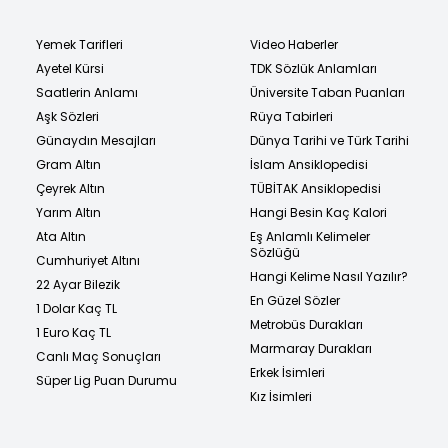
Yemek Tarifleri
Video Haberler
Ayetel Kürsi
TDK Sözlük Anlamları
Saatlerin Anlamı
Üniversite Taban Puanları
Aşk Sözleri
Rüya Tabirleri
Günaydın Mesajları
Dünya Tarihi ve Türk Tarihi
Gram Altın
İslam Ansiklopedisi
Çeyrek Altın
TÜBİTAK Ansiklopedisi
Yarım Altın
Hangi Besin Kaç Kalori
Ata Altın
Eş Anlamlı Kelimeler
Sözlüğü
Cumhuriyet Altını
Hangi Kelime Nasıl Yazılır?
22 Ayar Bilezik
En Güzel Sözler
1 Dolar Kaç TL
Metrobüs Durakları
1 Euro Kaç TL
Marmaray Durakları
Canlı Maç Sonuçları
Erkek İsimleri
Süper Lig Puan Durumu
Kız İsimleri