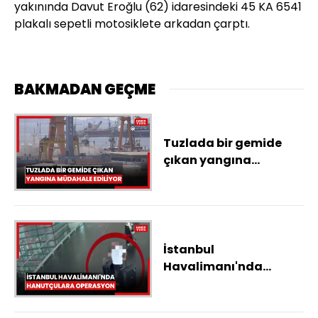
yakınında Davut Eroğlu (62) idaresindeki 45 KA 6541
plakalı sepetli motosiklete arkadan çarptı.
BAKMADAN GEÇME
Tuzlada bir gemide
çıkan yangına
müdahale ediliyor
İstanbul
Havalimanı'nda
hanutçulara
operasyon: 21 gözaltı