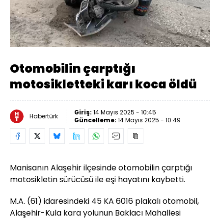
Yüklendi
:
52.98%
Sesi
Oynatma
720
Aç
Hızı
Otomobilin çarptığı
motosikletteki karı koca öldü
Giriş:
14 Mayıs 2025 - 10:45
Habertürk
Güncelleme:
14 Mayıs 2025 - 10:49
Manisanın Alaşehir ilçesinde otomobilin çarptığı
motosikletin sürücüsü ile eşi hayatını kaybetti.
M.A. (61) idaresindeki 45 KA 6016 plakalı otomobil,
Alaşehir-Kula kara yolunun Baklacı Mahallesi