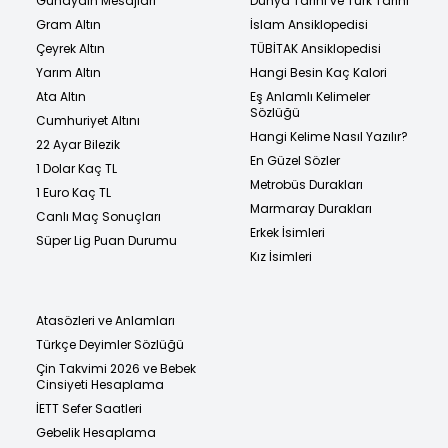
Günaydın Mesajları
Dünya Tarihi ve Türk Tarihi
Gram Altın
İslam Ansiklopedisi
Çeyrek Altın
TÜBİTAK Ansiklopedisi
Yarım Altın
Hangi Besin Kaç Kalori
Ata Altın
Eş Anlamlı Kelimeler
Sözlüğü
Cumhuriyet Altını
Hangi Kelime Nasıl Yazılır?
22 Ayar Bilezik
En Güzel Sözler
1 Dolar Kaç TL
Metrobüs Durakları
1 Euro Kaç TL
Marmaray Durakları
Canlı Maç Sonuçları
Erkek İsimleri
Süper Lig Puan Durumu
Kız İsimleri
Atasözleri ve Anlamları
Türkçe Deyimler Sözlüğü
Çin Takvimi 2026 ve Bebek
Cinsiyeti Hesaplama
İETT Sefer Saatleri
Gebelik Hesaplama