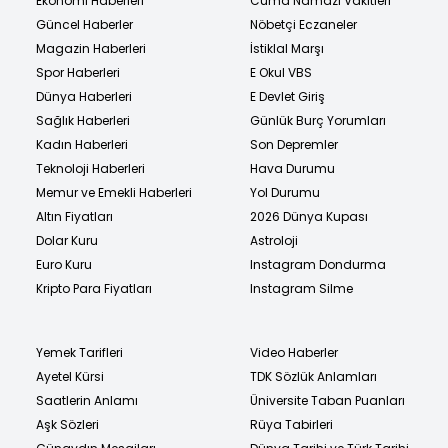
Ekonomi Haberleri
Cuma Namazı Vakitleri
Güncel Haberler
Nöbetçi Eczaneler
Magazin Haberleri
İstiklal Marşı
Spor Haberleri
E Okul VBS
Dünya Haberleri
E Devlet Giriş
Sağlık Haberleri
Günlük Burç Yorumları
Kadın Haberleri
Son Depremler
Teknoloji Haberleri
Hava Durumu
Memur ve Emekli Haberleri
Yol Durumu
Altın Fiyatları
2026 Dünya Kupası
Dolar Kuru
Astroloji
Euro Kuru
Instagram Dondurma
Kripto Para Fiyatları
Instagram Silme
Yemek Tarifleri
Video Haberler
Ayetel Kürsi
TDK Sözlük Anlamları
Saatlerin Anlamı
Üniversite Taban Puanları
Aşk Sözleri
Rüya Tabirleri