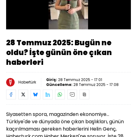
Yüklendi
:
9.65%
Sesi
Oynatma
Aç
Hızı
28 Temmuz 2025: Bugün ne
oldu? İşte günün öne çıkan
haberleri
Giriş:
28 Temmuz 2025 - 17:01
Habertürk
Güncelleme:
28 Temmuz 2025 - 17:08
Siyasetten spora, magazinden ekonomiye...
Türkiye'de ve dünyada öne çıkan başlıkları, günün
kaçırılmaması gereken haberlerini Helin Genç,
Haberturk.com Haber Merkezi'ne soruyor. İşte 28