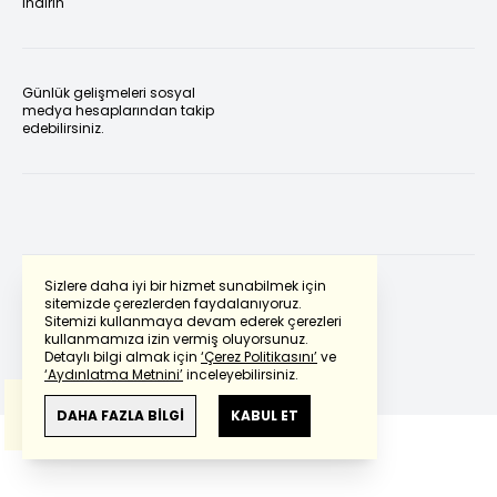
indirin
Günlük gelişmeleri sosyal
medya hesaplarından takip
edebilirsiniz.
Sizlere daha iyi bir hizmet sunabilmek için
sitemizde çerezlerden faydalanıyoruz.
Sitemizi kullanmaya devam ederek çerezleri
Powered by
Translate
kullanmamıza izin vermiş oluyorsunuz.
Detaylı bilgi almak için
‘Çerez Politikasını’
ve
‘Aydınlatma Metnini’
inceleyebilirsiniz.
Bu çeviride
Google Translete
kullanılmıştır.
Anlam ve çeviri hatalarından
haberturk.com
DAHA FAZLA BİLGİ
KABUL ET
sorumlu değildir.