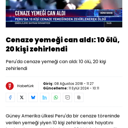
Yüklendi
:
100.00%
Sesi
Oynatma
480
Aç
Hızı
Cenaze yemeği can aldı: 10 ölü,
20 kişi zehirlendi
Peru'da cenaze yemeği can aldı: 10 ölü, 20 kişi
zehirlendi
Giriş:
08 Ağustos 2018 - 11:27
Habertürk
Güncelleme:
11 Eylül 2024 - 10:11
Güney Amerika ülkesi Peru'da bir cenaze töreninde
verilen yemeği yiyen 10 kişi zehirlenerek hayatını