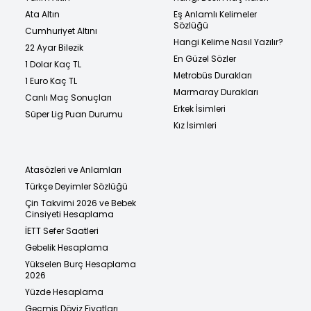
Ata Altın
Eş Anlamlı Kelimeler
Sözlüğü
Cumhuriyet Altını
Hangi Kelime Nasıl Yazılır?
22 Ayar Bilezik
En Güzel Sözler
1 Dolar Kaç TL
Metrobüs Durakları
1 Euro Kaç TL
Marmaray Durakları
Canlı Maç Sonuçları
Erkek İsimleri
Süper Lig Puan Durumu
Kız İsimleri
Atasözleri ve Anlamları
Türkçe Deyimler Sözlüğü
Çin Takvimi 2026 ve Bebek
Cinsiyeti Hesaplama
İETT Sefer Saatleri
Gebelik Hesaplama
Yükselen Burç Hesaplama
2026
Yüzde Hesaplama
Geçmiş Döviz Fiyatları