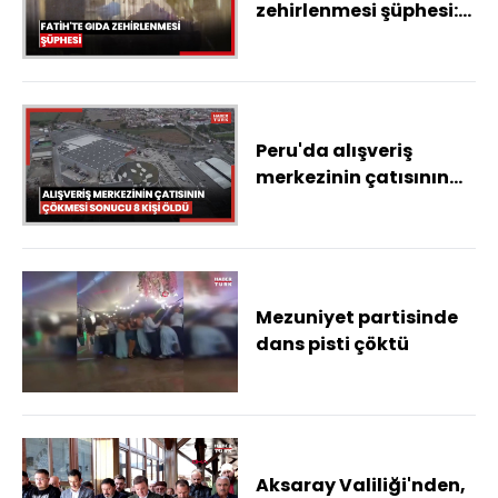
zehirlenmesi şüphesi:
Gözaltı sayısı 7'ye
yükseldi; otel
mühürlendi
Peru'da alışveriş
merkezinin çatısının
çökmesi sonucu 8 kişi
öldü
Mezuniyet partisinde
dans pisti çöktü
Aksaray Valiliği'nden,