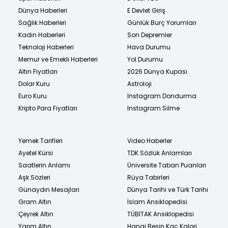
Dünya Haberleri
E Devlet Giriş
Sağlık Haberleri
Günlük Burç Yorumları
Kadın Haberleri
Son Depremler
Teknoloji Haberleri
Hava Durumu
Memur ve Emekli Haberleri
Yol Durumu
Altın Fiyatları
2026 Dünya Kupası
Dolar Kuru
Astroloji
Euro Kuru
Instagram Dondurma
Kripto Para Fiyatları
Instagram Silme
Yemek Tarifleri
Video Haberler
Ayetel Kürsi
TDK Sözlük Anlamları
Saatlerin Anlamı
Üniversite Taban Puanları
Aşk Sözleri
Rüya Tabirleri
Günaydın Mesajları
Dünya Tarihi ve Türk Tarihi
Gram Altın
İslam Ansiklopedisi
Çeyrek Altın
TÜBİTAK Ansiklopedisi
Yarım Altın
Hangi Besin Kaç Kalori