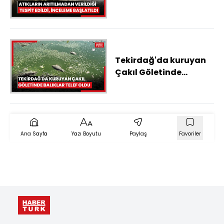
verildiği tespit edildi,
inceleme başlatıldı
Tekirdağ'da kuruyan
Çakıl Göletinde
balıklar telef oldu
Ana Sayfa
Yazı Boyutu
Paylaş
Favoriler