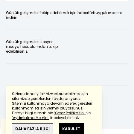
Günlük gelişmeleri takip edebilmek için habertürk uygulamasını
indirin
Günlük gelişmeleri sosyal
medya hesaplarından takip
edebilirsiniz.
Sizlere daha iyi bir hizmet sunabilmek için
sitemizde çerezlerden faydalanıyoruz.
Sitemizi kullanmaya devam ederek çerezleri
Powered by
Translate
kullanmamıza izin vermiş oluyorsunuz.
Detaylı bilgi almak için
‘Çerez Politikasını’
ve
‘Aydınlatma Metnini’
inceleyebilirsiniz.
Bu çeviride
Google Translete
kullanılmıştır.
Anlam ve çeviri hatalarından
haberturk.com
DAHA FAZLA BİLGİ
KABUL ET
sorumlu değildir.