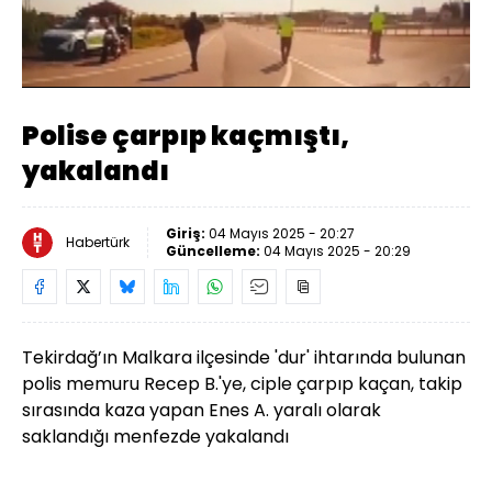
Yüklendi
:
100.00%
Sesi
Oynatma
Aç
Hızı
Polise çarpıp kaçmıştı,
yakalandı
Giriş:
04 Mayıs 2025 - 20:27
Habertürk
Güncelleme:
04 Mayıs 2025 - 20:29
Tekirdağ’ın Malkara ilçesinde 'dur' ihtarında bulunan
polis memuru Recep B.'ye, ciple çarpıp kaçan, takip
sırasında kaza yapan Enes A. yaralı olarak
saklandığı menfezde yakalandı