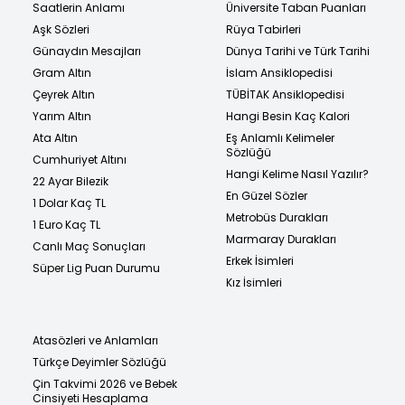
Saatlerin Anlamı
Üniversite Taban Puanları
Aşk Sözleri
Rüya Tabirleri
Günaydın Mesajları
Dünya Tarihi ve Türk Tarihi
Gram Altın
İslam Ansiklopedisi
Çeyrek Altın
TÜBİTAK Ansiklopedisi
Yarım Altın
Hangi Besin Kaç Kalori
Ata Altın
Eş Anlamlı Kelimeler
Sözlüğü
Cumhuriyet Altını
Hangi Kelime Nasıl Yazılır?
22 Ayar Bilezik
En Güzel Sözler
1 Dolar Kaç TL
Metrobüs Durakları
1 Euro Kaç TL
Marmaray Durakları
Canlı Maç Sonuçları
Erkek İsimleri
Süper Lig Puan Durumu
Kız İsimleri
Atasözleri ve Anlamları
Türkçe Deyimler Sözlüğü
Çin Takvimi 2026 ve Bebek
Cinsiyeti Hesaplama