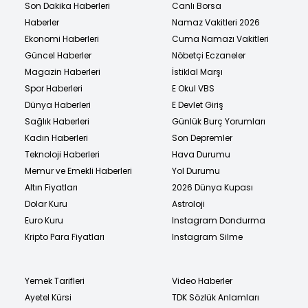
Son Dakika Haberleri
Canlı Borsa
Haberler
Namaz Vakitleri 2026
Ekonomi Haberleri
Cuma Namazı Vakitleri
Güncel Haberler
Nöbetçi Eczaneler
Magazin Haberleri
İstiklal Marşı
Spor Haberleri
E Okul VBS
Dünya Haberleri
E Devlet Giriş
Sağlık Haberleri
Günlük Burç Yorumları
Kadın Haberleri
Son Depremler
Teknoloji Haberleri
Hava Durumu
Memur ve Emekli Haberleri
Yol Durumu
Altın Fiyatları
2026 Dünya Kupası
Dolar Kuru
Astroloji
Euro Kuru
Instagram Dondurma
Kripto Para Fiyatları
Instagram Silme
Yemek Tarifleri
Video Haberler
Ayetel Kürsi
TDK Sözlük Anlamları