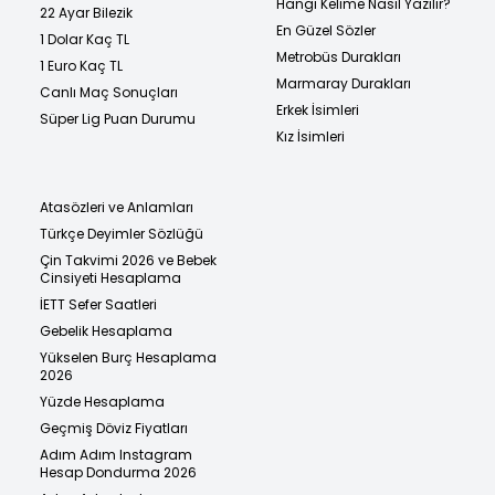
Hangi Kelime Nasıl Yazılır?
22 Ayar Bilezik
En Güzel Sözler
1 Dolar Kaç TL
Metrobüs Durakları
1 Euro Kaç TL
Marmaray Durakları
Canlı Maç Sonuçları
Erkek İsimleri
Süper Lig Puan Durumu
Kız İsimleri
Atasözleri ve Anlamları
Türkçe Deyimler Sözlüğü
Çin Takvimi 2026 ve Bebek
Cinsiyeti Hesaplama
İETT Sefer Saatleri
Gebelik Hesaplama
Yükselen Burç Hesaplama
2026
Yüzde Hesaplama
Geçmiş Döviz Fiyatları
Adım Adım Instagram
Hesap Dondurma 2026