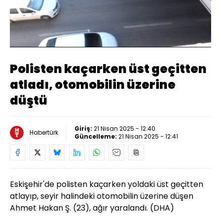
Yüklendi
:
33.48%
Sesi
Oynatma
Aç
Hızı
Polisten kaçarken üst geçitten
atladı, otomobilin üzerine
düştü
Giriş:
21 Nisan 2025 - 12:40
Habertürk
Güncelleme:
21 Nisan 2025 - 12:41
Eskişehir'de polisten kaçarken yoldaki üst geçitten
atlayıp, seyir halindeki otomobilin üzerine düşen
Ahmet Hakan Ş. (23), ağır yaralandı. (DHA)