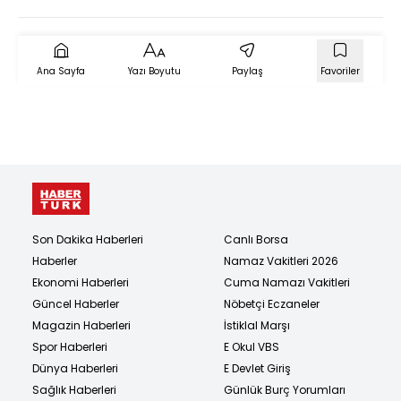
ekibinin aldığı karar
doğrultusunda
yapılmıştır
Ana Sayfa
Yazı Boyutu
Paylaş
Favoriler
Son Dakika Haberleri
Canlı Borsa
Haberler
Namaz Vakitleri 2026
Ekonomi Haberleri
Cuma Namazı Vakitleri
Güncel Haberler
Nöbetçi Eczaneler
Magazin Haberleri
İstiklal Marşı
Spor Haberleri
E Okul VBS
Dünya Haberleri
E Devlet Giriş
Sağlık Haberleri
Günlük Burç Yorumları