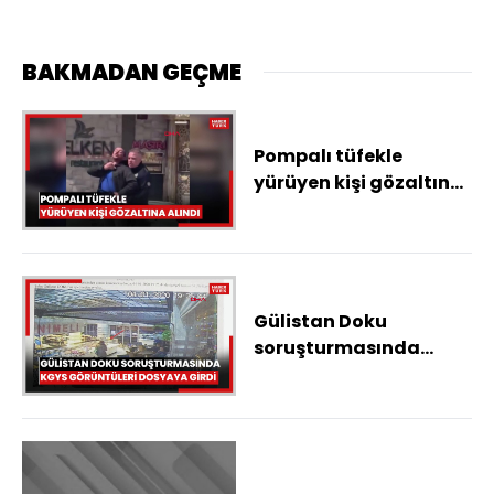
BAKMADAN GEÇME
Pompalı tüfekle
yürüyen kişi gözaltına
alındı
Gülistan Doku
soruşturmasında
KGYS görüntüleri
dosyaya girdi