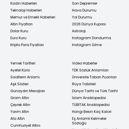
Kadın Haberleri
Son Depremler
Teknoloji Haberleri
Hava Durumu
Memur ve Emekli Haberleri
Yol Durumu
Altın Fiyatları
2026 Dünya Kupası
Dolar Kuru
Astroloji
Euro Kuru
Instagram Dondurma
Kripto Para Fiyatları
Instagram Silme
Yemek Tarifleri
Video Haberler
Ayetel Kürsi
TDK Sözlük Anlamları
Saatlerin Anlamı
Üniversite Taban Puanları
Aşk Sözleri
Rüya Tabirleri
Günaydın Mesajları
Dünya Tarihi ve Türk Tarihi
Gram Altın
İslam Ansiklopedisi
Çeyrek Altın
TÜBİTAK Ansiklopedisi
Yarım Altın
Hangi Besin Kaç Kalori
Ata Altın
Eş Anlamlı Kelimeler
Sözlüğü
Cumhuriyet Altını