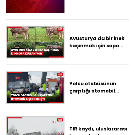
Avusturya'da bir inek
kaşınmak için sopa
kullanıyor
Yolcu otobüsünün
çarptığı otomobil
gişede sıkıştı
TIR kaydı, uluslararası