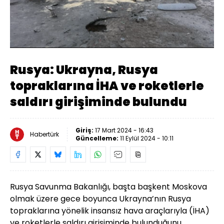
Yüklendi
:
49.30%
Sesi
Oynatma
Aç
Hızı
Rusya: Ukrayna, Rusya
topraklarına İHA ve roketlerle
saldırı girişiminde bulundu
Giriş:
17 Mart 2024 - 16:43
Habertürk
Güncelleme:
11 Eylül 2024 - 10:11
Rusya Savunma Bakanlığı, başta başkent Moskova
olmak üzere gece boyunca Ukrayna’nın Rusya
topraklarına yönelik insansız hava araçlarıyla (İHA)
ve roketlerle saldırı girişiminde bulunduğunu