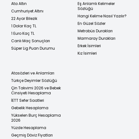
Ata Altın
Eş Anlamlı Kelimeler
Sözlüğü
Cumhuriyet Altını
Hangi Kelime Nasıl Yazılır?
22 Ayar Bilezik
En Güzel Sözler
1 Dolar Kaç TL
Metrobüs Durakları
1 Euro Kaç TL
Marmaray Durakları
Canlı Maç Sonuçları
Erkek İsimleri
Süper Lig Puan Durumu
Kız İsimleri
Atasözleri ve Anlamları
Türkçe Deyimler Sözlüğü
Çin Takvimi 2026 ve Bebek
Cinsiyeti Hesaplama
İETT Sefer Saatleri
Gebelik Hesaplama
Yükselen Burç Hesaplama
2026
Yüzde Hesaplama
Geçmiş Döviz Fiyatları