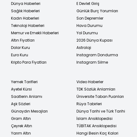
Dünya Haberleri
E Devlet Giriş
Sağlık Haberleri
Günlük Burç Yorumları
Kadın Haberleri
Son Depremler
Teknoloji Haberleri
Hava Durumu
Memur ve Emekli Haberleri
Yol Durumu
Altın Fiyatları
2026 Dünya Kupası
Dolar Kuru
Astroloji
Euro Kuru
Instagram Dondurma
Kripto Para Fiyatları
Instagram Silme
Yemek Tarifleri
Video Haberler
Ayetel Kürsi
TDK Sözlük Anlamları
Saatlerin Anlamı
Üniversite Taban Puanları
Aşk Sözleri
Rüya Tabirleri
Günaydın Mesajları
Dünya Tarihi ve Türk Tarihi
Gram Altın
İslam Ansiklopedisi
Çeyrek Altın
TÜBİTAK Ansiklopedisi
Yarım Altın
Hangi Besin Kaç Kalori