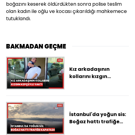
boğazını keserek öldürdükten sonra polise teslim
olan kadın ile oğlu ve kocası çıkarıldığı mahkemece
tutuklandı.
BAKMADAN GEÇME
Kız arkadaşının
kollarını kızgın
kepçeyle yaktı
İstanbul'da yoğun sis:
Boğaz hattı trafiğe
kapatıldı