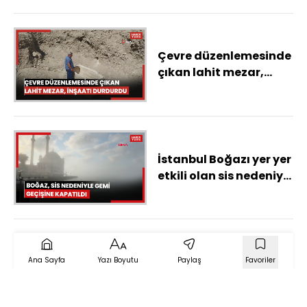
Çevre düzenlemesinde
çıkan lahit mezar,
inşaatı durdurdu
İstanbul Boğazı yer yer
etkili olan sis nedeniyle
transit gemi
geçişlerine kapatıldı.
Ana Sayfa
Yazı Boyutu
Paylaş
Favoriler