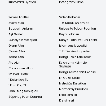
Kripto Para Fiyatları
Instagram Silme
Yemek Tarifleri
Video Haberler
Ayetel Kürsi
TDK Sözlük Anlamları
Saatlerin Anlamı
Üniversite Taban Puanları
Aşk Sözleri
Rüya Tabirleri
Günaydın Mesajları
Dünya Tarihi ve Türk Tarihi
Gram Altın
İslam Ansiklopedisi
Çeyrek Altın
TÜBİTAK Ansiklopedisi
Yarım Altın
Hangi Besin Kaç Kalori
Ata Altın
Eş Anlamlı Kelimeler
Sözlüğü
Cumhuriyet Altını
Hangi Kelime Nasıl Yazılır?
22 Ayar Bilezik
En Güzel Sözler
1 Dolar Kaç TL
Metrobüs Durakları
1 Euro Kaç TL
Marmaray Durakları
Canlı Maç Sonuçları
Erkek İsimleri
Süper Lig Puan Durumu
Kız İsimleri