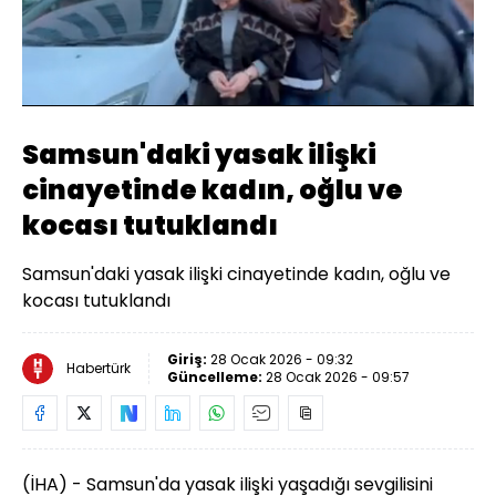
Yüklendi
:
100.00%
Sesi
Oynatma
Aç
Hızı
Samsun'daki yasak ilişki
cinayetinde kadın, oğlu ve
kocası tutuklandı
Samsun'daki yasak ilişki cinayetinde kadın, oğlu ve
kocası tutuklandı
Giriş:
28 Ocak 2026 - 09:32
Habertürk
Güncelleme:
28 Ocak 2026 - 09:57
(İHA) - Samsun'da yasak ilişki yaşadığı sevgilisini