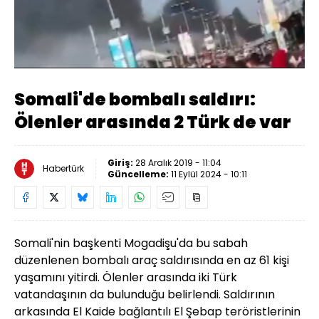
Yüklendi
:
37.26%
Sesi
Oynatma
Aç
Hızı
Somali'de bombalı saldırı:
Ölenler arasında 2 Türk de var
Giriş:
28 Aralık 2019 - 11:04
Habertürk
Güncelleme:
11 Eylül 2024 - 10:11
Somali'nin başkenti Mogadişu'da bu sabah
düzenlenen bombalı araç saldırısında en az 61 kişi
yaşamını yitirdi. Ölenler arasında iki Türk
vatandaşının da bulunduğu belirlendi. Saldırının
arkasında El Kaide bağlantılı El Şebap teröristlerinin