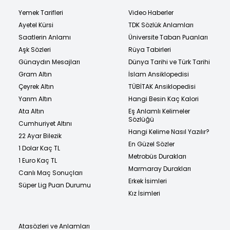
Yemek Tarifleri
Video Haberler
Ayetel Kürsi
TDK Sözlük Anlamları
Saatlerin Anlamı
Üniversite Taban Puanları
Aşk Sözleri
Rüya Tabirleri
Günaydın Mesajları
Dünya Tarihi ve Türk Tarihi
Gram Altın
İslam Ansiklopedisi
Çeyrek Altın
TÜBİTAK Ansiklopedisi
Yarım Altın
Hangi Besin Kaç Kalori
Ata Altın
Eş Anlamlı Kelimeler
Sözlüğü
Cumhuriyet Altını
Hangi Kelime Nasıl Yazılır?
22 Ayar Bilezik
En Güzel Sözler
1 Dolar Kaç TL
Metrobüs Durakları
1 Euro Kaç TL
Marmaray Durakları
Canlı Maç Sonuçları
Erkek İsimleri
Süper Lig Puan Durumu
Kız İsimleri
Atasözleri ve Anlamları