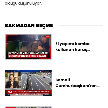
olduğu düşünülüyor.
BAKMADAN GEÇME
El yapımı bomba
kullanan haraç
çetesine polis baskını:
7 gözaltı
Somali
Cumhurbaşkanı'nın
oğluna dava