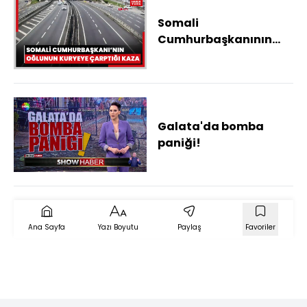
Somali
Cumhurbaşkanının
oğlunun kuryeye
çarptığı kazanın yeni
görüntüleri ortaya
çıktı
Galata'da bomba
paniği!
Ana Sayfa
Yazı Boyutu
Paylaş
Favoriler