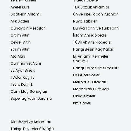
Yemek Tarifleri
Video Haberler
Ayetel Kürsi
TDK Sözlük Anlamları
Saatlerin Anlamı
Üniversite Taban Puanları
Aşk Sözleri
Rüya Tabirleri
Günaydın Mesajları
Dünya Tarihi ve Türk Tarihi
Gram Altın
İslam Ansiklopedisi
Çeyrek Altın
TÜBİTAK Ansiklopedisi
Yarım Altın
Hangi Besin Kaç Kalori
Ata Altın
Eş Anlamlı Kelimeler
Sözlüğü
Cumhuriyet Altını
Hangi Kelime Nasıl Yazılır?
22 Ayar Bilezik
En Güzel Sözler
1 Dolar Kaç TL
Metrobüs Durakları
1 Euro Kaç TL
Marmaray Durakları
Canlı Maç Sonuçları
Erkek İsimleri
Süper Lig Puan Durumu
Kız İsimleri
Atasözleri ve Anlamları
Türkçe Deyimler Sözlüğü