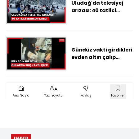
Uludağ'da telesiyej
arızası: 40 tatilci
mahsur kaldı
Gündüz vakti girdikleri
evden altın çalıp
kuyumcuda
bozdurdular
Ana Sayfa
Yazı Boyutu
Paylaş
Favoriler