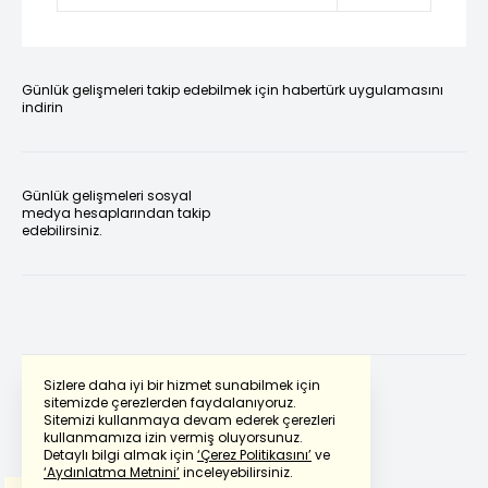
Günlük gelişmeleri takip edebilmek için habertürk uygulamasını
indirin
Günlük gelişmeleri sosyal
medya hesaplarından takip
edebilirsiniz.
Sizlere daha iyi bir hizmet sunabilmek için
sitemizde çerezlerden faydalanıyoruz.
Sitemizi kullanmaya devam ederek çerezleri
Powered by
Translate
kullanmamıza izin vermiş oluyorsunuz.
Detaylı bilgi almak için
‘Çerez Politikasını’
ve
‘Aydınlatma Metnini’
inceleyebilirsiniz.