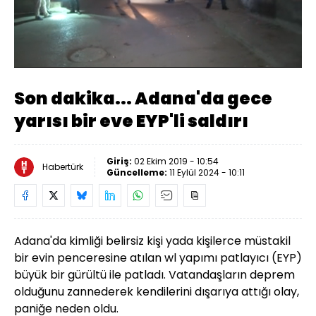
Yüklendi
:
41.91%
Sesi
Oynatma
Aç
Hızı
Son dakika... Adana'da gece
yarısı bir eve EYP'li saldırı
Giriş:
02 Ekim 2019 - 10:54
Habertürk
Güncelleme:
11 Eylül 2024 - 10:11
Adana'da kimliği belirsiz kişi yada kişilerce müstakil
bir evin penceresine atılan wl yapımı patlayıcı (EYP)
büyük bir gürültü ile patladı. Vatandaşların deprem
olduğunu zannederek kendilerini dışarıya attığı olay,
paniğe neden oldu.