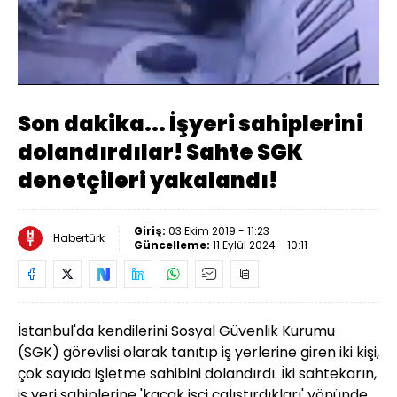
Yüklendi
:
100.00%
Sesi
Oynatma
Aç
Hızı
Son dakika... İşyeri sahiplerini
dolandırdılar! Sahte SGK
denetçileri yakalandı!
Giriş:
03 Ekim 2019 - 11:23
Habertürk
Güncelleme:
11 Eylül 2024 - 10:11
İstanbul'da kendilerini Sosyal Güvenlik Kurumu
(SGK) görevlisi olarak tanıtıp iş yerlerine giren iki kişi,
çok sayıda işletme sahibini dolandırdı. İki sahtekarın,
iş yeri sahiplerine 'kaçak işçi çalıştırdıkları' yönünde