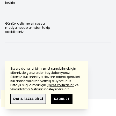
indirin
Günlük gelişmeleri sosyal
medya hesaplarından takip
edebilirsiniz.
Sizlere daha iyi bir hizmet sunabilmek için
sitemizde çerezlerden faydalanıyoruz.
Sitemizi kullanmaya devam ederek çerezleri
Powered by
Translate
kullanmamıza izin vermiş oluyorsunuz.
Detaylı bilgi almak için
‘Çerez Politikasını’
ve
‘Aydınlatma Metnini’
inceleyebilirsiniz.
Bu çeviride
Google Translete
kullanılmıştır.
Anlam ve çeviri hatalarından
haberturk.com
DAHA FAZLA BİLGİ
KABUL ET
sorumlu değildir.