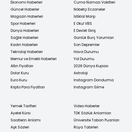
Ekonomi Haberleri
Cuma Namazı Vakitleri
Güncel Haberler
Nöbetçi Eczaneler
Magazin Haberleri
İstiklal Marşı
Spor Haberleri
E Okul VBS
Dünya Haberleri
E Devlet Giriş
Sağlık Haberleri
Günlük Burç Yorumları
Kadın Haberleri
Son Depremler
Teknoloji Haberleri
Hava Durumu
Memur ve Emekli Haberleri
Yol Durumu
Altın Fiyatları
2026 Dünya Kupası
Dolar Kuru
Astroloji
Euro Kuru
Instagram Dondurma
Kripto Para Fiyatları
Instagram Silme
Yemek Tarifleri
Video Haberler
Ayetel Kürsi
TDK Sözlük Anlamları
Saatlerin Anlamı
Üniversite Taban Puanları
Aşk Sözleri
Rüya Tabirleri