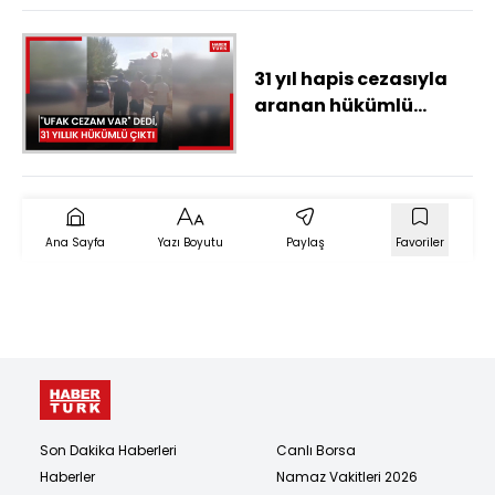
vermeyeceğiz"
31 yıl hapis cezasıyla
aranan hükümlü
yakalandı, komşusuna
"Ufak bir cezam var,
eve göz kulak ol" dedi
Ana Sayfa
Yazı Boyutu
Paylaş
Favoriler
Son Dakika Haberleri
Canlı Borsa
Haberler
Namaz Vakitleri 2026