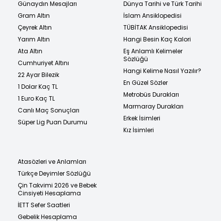
Günaydın Mesajları
Dünya Tarihi ve Türk Tarihi
Gram Altın
İslam Ansiklopedisi
Çeyrek Altın
TÜBİTAK Ansiklopedisi
Yarım Altın
Hangi Besin Kaç Kalori
Ata Altın
Eş Anlamlı Kelimeler
Sözlüğü
Cumhuriyet Altını
Hangi Kelime Nasıl Yazılır?
22 Ayar Bilezik
En Güzel Sözler
1 Dolar Kaç TL
Metrobüs Durakları
1 Euro Kaç TL
Marmaray Durakları
Canlı Maç Sonuçları
Erkek İsimleri
Süper Lig Puan Durumu
Kız İsimleri
Atasözleri ve Anlamları
Türkçe Deyimler Sözlüğü
Çin Takvimi 2026 ve Bebek
Cinsiyeti Hesaplama
İETT Sefer Saatleri
Gebelik Hesaplama