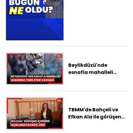
400 açıklaması, Özgür
Özel cephesinden 'Yeni
Parti' formülleri,
Meclis'te çerçeve yasa
trafiği, AHBAP
soruşturmasında son
durum
Beylikdüzü'nde
esnafla mahalleli
arasında 'Park etme'
kavgası
TBMM'de Bahçeli ve
Efkan Ala ile görüşen
Pervin Buldan: "İçeriğe
dair bilgi