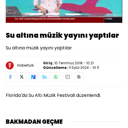
Yüklendi
:
31.50%
Sesi
Oynatma
Aç
Hızı
Su altına müzik yayını yaptılar
Su altına müzik yayını yaptılar
Giriş:
10 Temmuz 2018 - 10:21
Habertürk
Güncelleme:
11 Eylül 2024 - 10:11
Florida'da Su Altı Müzik Festivali düzenlendi.
BAKMADAN GEÇME