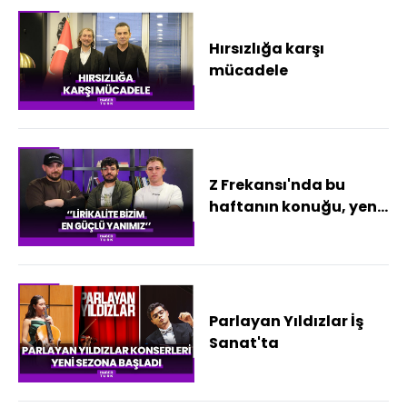
Hırsızlığa karşı
mücadele
Z Frekansı'nda bu
haftanın konuğu, yeni
nesil Türkçe HipHop ve
R&B müziğin yetenek
dolu ikilisi, Shousen ve
Emir WRLD!
Parlayan Yıldızlar İş
Sanat'ta