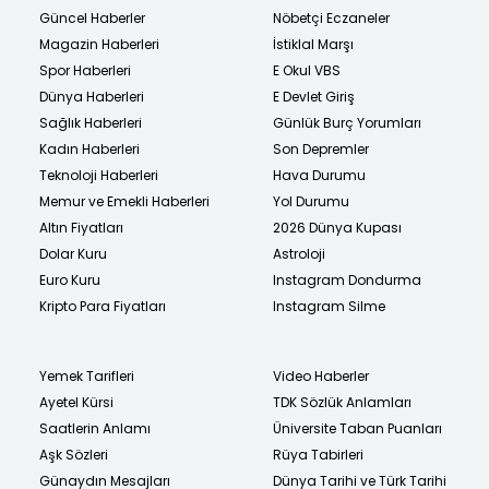
Güncel Haberler
Nöbetçi Eczaneler
Magazin Haberleri
İstiklal Marşı
Spor Haberleri
E Okul VBS
Dünya Haberleri
E Devlet Giriş
Sağlık Haberleri
Günlük Burç Yorumları
Kadın Haberleri
Son Depremler
Teknoloji Haberleri
Hava Durumu
Memur ve Emekli Haberleri
Yol Durumu
Altın Fiyatları
2026 Dünya Kupası
Dolar Kuru
Astroloji
Euro Kuru
Instagram Dondurma
Kripto Para Fiyatları
Instagram Silme
Yemek Tarifleri
Video Haberler
Ayetel Kürsi
TDK Sözlük Anlamları
Saatlerin Anlamı
Üniversite Taban Puanları
Aşk Sözleri
Rüya Tabirleri
Günaydın Mesajları
Dünya Tarihi ve Türk Tarihi