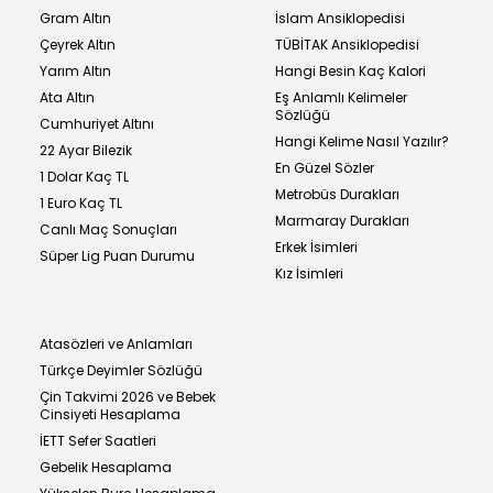
Gram Altın
İslam Ansiklopedisi
Çeyrek Altın
TÜBİTAK Ansiklopedisi
Yarım Altın
Hangi Besin Kaç Kalori
Ata Altın
Eş Anlamlı Kelimeler
Sözlüğü
Cumhuriyet Altını
Hangi Kelime Nasıl Yazılır?
22 Ayar Bilezik
En Güzel Sözler
1 Dolar Kaç TL
Metrobüs Durakları
1 Euro Kaç TL
Marmaray Durakları
Canlı Maç Sonuçları
Erkek İsimleri
Süper Lig Puan Durumu
Kız İsimleri
Atasözleri ve Anlamları
Türkçe Deyimler Sözlüğü
Çin Takvimi 2026 ve Bebek
Cinsiyeti Hesaplama
İETT Sefer Saatleri
Gebelik Hesaplama