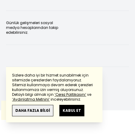
Günlük gelişmeleri sosyal
medya hesaplarından takip
edebilirsiniz.
Sizlere daha iyi bir hizmet sunabilmek için
sitemizde çerezlerden faydalanıyoruz.
Sitemizi kullanmaya devam ederek çerezleri
Powered by
Translate
kullanmamıza izin vermiş oluyorsunuz.
Detaylı bilgi almak için
‘Çerez Politikasını’
ve
‘Aydınlatma Metnini’
inceleyebilirsiniz.
Bu çeviride
Google Translete
kullanılmıştır.
Anlam ve çeviri hatalarından
haberturk.com
DAHA FAZLA BİLGİ
KABUL ET
sorumlu değildir.