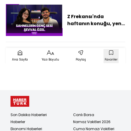
Z Frekansı'nda
haftanın konuğu, yeni
nesil müziğin, sahne
tecrübesi yüksek
seslerinden, Şevval
Özel!
Ana Sayfa
Yazı Boyutu
Paylaş
Favoriler
Son Dakika Haberleri
Canlı Borsa
Haberler
Namaz Vakitleri 2026
Ekonomi Haberleri
Cuma Namazı Vakitleri