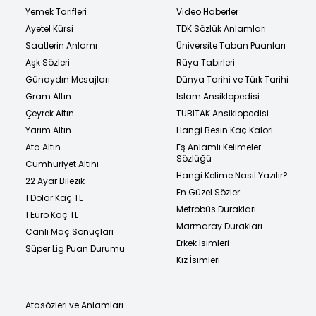
Yemek Tarifleri
Video Haberler
Ayetel Kürsi
TDK Sözlük Anlamları
Saatlerin Anlamı
Üniversite Taban Puanları
Aşk Sözleri
Rüya Tabirleri
Günaydın Mesajları
Dünya Tarihi ve Türk Tarihi
Gram Altın
İslam Ansiklopedisi
Çeyrek Altın
TÜBİTAK Ansiklopedisi
Yarım Altın
Hangi Besin Kaç Kalori
Ata Altın
Eş Anlamlı Kelimeler
Sözlüğü
Cumhuriyet Altını
Hangi Kelime Nasıl Yazılır?
22 Ayar Bilezik
En Güzel Sözler
1 Dolar Kaç TL
Metrobüs Durakları
1 Euro Kaç TL
Marmaray Durakları
Canlı Maç Sonuçları
Erkek İsimleri
Süper Lig Puan Durumu
Kız İsimleri
Atasözleri ve Anlamları