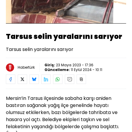
Yüklendi
:
19.68%
Sesi
Oynatma
Aç
Hızı
Tarsus selin yaralarını sarıyor
Tarsus selin yaralarını sarıyor
Giriş:
23 Mayıs 2023 - 17:36
Habertürk
Güncelleme:
11 Eylül 2024 - 10:11
Mersin’in
Tarsus
ilçesinde sabaha karşı aniden
bastıran sağanak yağış ilçe genelinde hayatı
olumsuz etkilerken, bazı bölgelerde tahribata ve
hasara yol açtı. Belediye ekipleri taşkın ve sel
felaketinin yaşandığı bölgelerde çalışma başlattı.