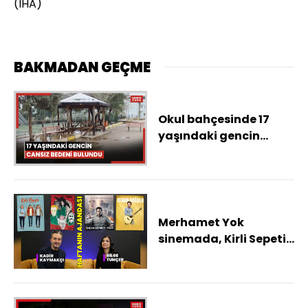
(İHA)
BAKMADAN GEÇME
Okul bahçesinde 17
yaşındaki gencin
cansız bedeni bulundu
Merhamet Yok
sinemada, Kirli Sepeti
sahnede! İşte haftanın
kültür sanat ajandası