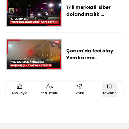
17 il merkezli 'siber
dolandırıcılık'
operasyonu; 118
şüpheli yakalandı, 68'i
tutuklandı
Çorum'da feci olay:
Yem karma
makinasına düşen işçi
hayatını kaybetti
Ana Sayfa
Yazı Boyutu
Paylaş
Favoriler