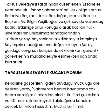
Tarsus Belediyesi tarafından düzenlenen 'Efsaneler
Kentinde Bir Efsane Şahmeran' adlı etkinliğe Tarsus
Belediye Başkanı Haluk Bozdoğan, Mersin Barosu
Başkanı Av. Bilgin Yeşilboğaz ve çok sayıda vatandaş
katıldı. Etkinliğe onur konuğu olarak katılan Türk
Sineması’nın unutulmaz sanatçılarından
Türkan
Şoray
, hayranlarının izdihamıyla karşılaştı.
Söyleşinin olacağı salona doğru ilerleyen
Şoray
,
gördüğü sevgi seli karşısında etkilenirken, güvenlik
görevlilerinin müdahalesiyle ezilmekten son anda
kurtarıldı.
TARSUSLARI SEVGİYLE KUCAKLIYORUM
Kendisine gösterilen ilgiden duyduğu mutluluğu dile
getiren
Şoray
, "Şahmeran benim hayatımda çok
önem verdiğim filmlerden biridir. Bu filmi çekerken
ve 40 metrelik bir kuyruk takıldığında kendimi
gerçek bir yılan hissettim. Müthiş bir filmdi.