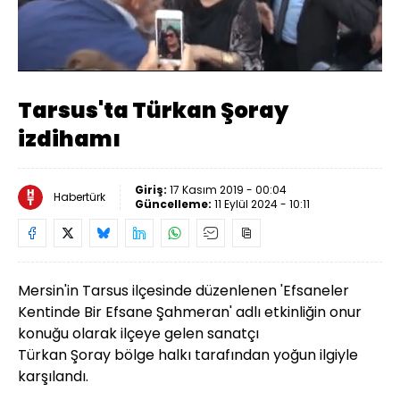
Yüklendi
:
39.00%
Sesi
Oynatma
Aç
Hızı
Tarsus'ta Türkan Şoray
izdihamı
Giriş:
17 Kasım 2019 - 00:04
Habertürk
Güncelleme:
11 Eylül 2024 - 10:11
Mersin'in Tarsus ilçesinde düzenlenen 'Efsaneler
Kentinde Bir Efsane Şahmeran' adlı etkinliğin onur
konuğu olarak ilçeye gelen sanatçı
Türkan
Şoray
bölge halkı tarafından yoğun ilgiyle
karşılandı.