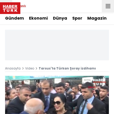
Canlı
Gündem
Ekonomi
Dünya
Spor
Magazin
Anasayfa
Video
Tarsus'ta Türkan Şoray izdihamı