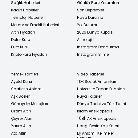
Sağlık Haberleri
Günlük Burç Yorumları
Kadın Haberleri
Son Depremler
Teknoloji Haberleri
Hava Durumu
Memur ve Emekli Haberleri
Yol Durumu
Altın Fiyatları
2026 Dünya Kupası
Dolar Kuru
Astroloji
Euro Kuru
Instagram Dondurma
Kripto Para Fiyatları
Instagram Silme
Yemek Tarifleri
Video Haberler
Ayetel Kürsi
TDK Sözlük Anlamları
Saatlerin Anlamı
Üniversite Taban Puanları
Aşk Sözleri
Rüya Tabirleri
Günaydın Mesajları
Dünya Tarihi ve Türk Tarihi
Gram Altın
İslam Ansiklopedisi
Çeyrek Altın
TÜBİTAK Ansiklopedisi
Yarım Altın
Hangi Besin Kaç Kalori
Ata Altın
Eş Anlamlı Kelimeler